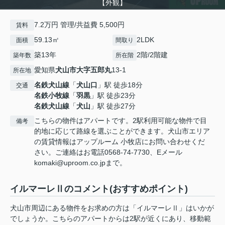
【外観】
7.2万円 管理/共益費 5,500円
賃料
59.13㎡
2LDK
面積
間取り
築13年
2階/2階建
築年数
所在階
愛知県
犬山市
大字五郎丸
13-1
所在地
名鉄犬山線
「
犬山口
」駅 徒歩18分
交通
名鉄小牧線
「
羽黒
」駅 徒歩23分
名鉄犬山線
「
犬山
」駅 徒歩27分
こちらの物件はアパートです。2駅利用可能な物件で目
備考
的地に応じて路線を選ぶことができます。犬山市エリア
の賃貸情報はアップルーム 小牧店にお問い合わせくだ
さい。ご連絡はお電話0568-74-7730、Eメール
komaki@uproom.co.jpまで。
イルマーレⅡのコメント(おすすめポイント)
犬山市周辺にある物件をお求めの方は「イルマーレⅡ」はいかが
でしょうか。こちらのアパートからは2駅が近くにあり、移動範