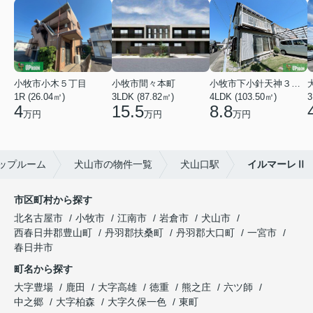
小牧市小木５丁目
小牧市間々本町
小牧市下小針天神３丁目
1R (26.04㎡)
3LDK (87.82㎡)
4LDK (103.50㎡)
3
4
15.5
8.8
万円
万円
万円
ップルーム
犬山市の物件一覧
犬山口駅
イルマーレⅡ
市区町村から探す
北名古屋市
小牧市
江南市
岩倉市
犬山市
西春日井郡豊山町
丹羽郡扶桑町
丹羽郡大口町
一宮市
春日井市
町名から探す
大字豊場
鹿田
大字高雄
徳重
熊之庄
六ツ師
中之郷
大字柏森
大字久保一色
東町