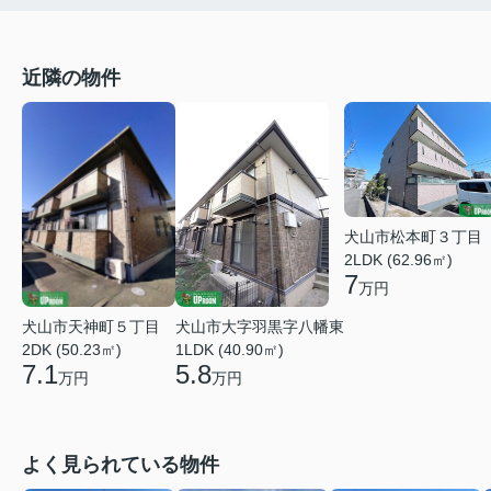
近隣の物件
犬山市松本町３丁目
2LDK (62.96㎡)
7
万円
犬山市大字羽黒字八幡東
犬山市天神町５丁目
1LDK (40.90㎡)
2DK (50.23㎡)
5.8
7.1
万円
万円
よく見られている物件