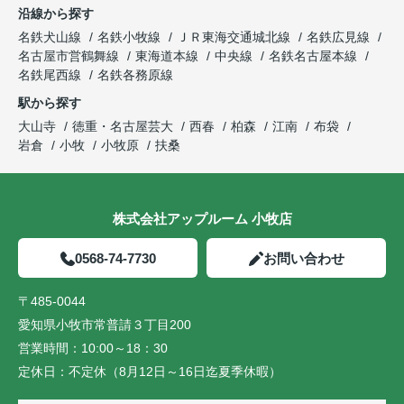
沿線から探す
名鉄犬山線
名鉄小牧線
ＪＲ東海交通城北線
名鉄広見線
名古屋市営鶴舞線
東海道本線
中央線
名鉄名古屋本線
名鉄尾西線
名鉄各務原線
駅から探す
大山寺
徳重・名古屋芸大
西春
柏森
江南
布袋
岩倉
小牧
小牧原
扶桑
株式会社アップルーム 小牧店
0568-74-7730
お問い合わせ
〒485-0044
愛知県小牧市常普請３丁目200
営業時間：
10:00～18：30
定休日：
不定休（8月12日～16日迄夏季休暇）