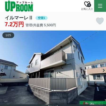
0
お気に入り
イルマーレⅡ
空室1
7.2万円
管理/共益費 5,500円
1
/
25