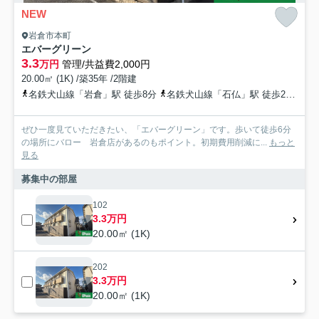
NEW
岩倉市本町
エバーグリーン
3.3
万円
管理/共益費2,000円
20.00㎡ (1K) /築35年 /2階建
名鉄犬山線「岩倉」駅 徒歩8分
名鉄犬山線「石仏」駅 徒歩22分
名
ぜひ一度見ていただきたい、「エバーグリーン」です。歩いて徒歩6分
の場所にバロー 岩倉店があるのもポイント。初期費用削減に...
もっと
見る
募集中の部屋
102
3.3万円
20.00㎡ (1K)
202
3.3万円
20.00㎡ (1K)