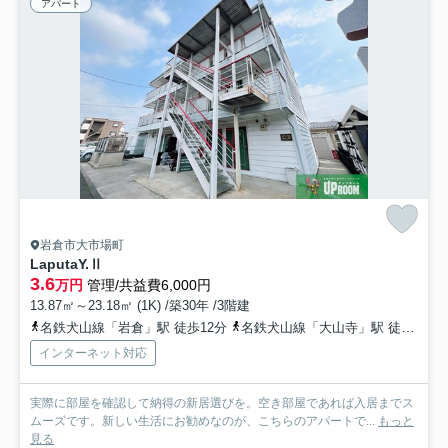
アパート
岩倉市大市場町
LaputaY.Ⅱ
3.6
万円
管理/共益費6,000円
13.87㎡～23.18㎡ (1K) /築30年 /3階建
名鉄犬山線「岩倉」駅 徒歩12分
名鉄犬山線「大山寺」駅 徒歩27分
インターネット対応
実際に部屋を確認して納得の新居選びを。空き部屋であれば入居までス
ムーズです。新しい生活にお勧めなのが、こちらのアパートで...
もっと
見る