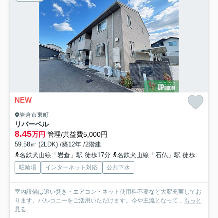
NEW
岩倉市東町
リバーベル
8.45
万円
管理/共益費5,000円
59.58㎡ (2LDK) /築12年 /2階建
名鉄犬山線「岩倉」駅 徒歩17分
名鉄犬山線「石仏」駅 徒歩21分
駐輪場
インターネット対応
公共下水
室内設備は追い焚き・エアコン・ネット使用料不要など大変充実してお
ります。バルコニーをご活用いただけます。今や主流となって...
もっと
見る