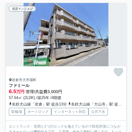
賃貸マンション
岩倉市大市場町
ファミール
6.5
万円
管理/共益費3,000円
57.64㎡ (2LDK) /築25年 /4階建
名鉄犬山線「岩倉」駅 徒歩13分
名鉄犬山線「大山寺」駅 徒歩25分
駐輪場
オートロック
インターネット対応
公共下水
エントランス・玄関と2つのロックを備えているので防犯対策につなが
るオートロック機能付きです。入居後、改めて便利に感じるの...
もっと