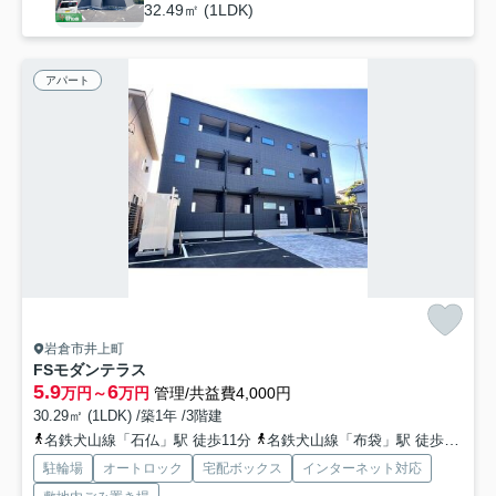
32.49㎡ (1LDK)
アパート
岩倉市井上町
FSモダンテラス
5.9
6
万円～
万円
管理/共益費4,000円
30.29㎡ (1LDK) /築1年 /3階建
名鉄犬山線「石仏」駅 徒歩11分
名鉄犬山線「布袋」駅 徒歩32分
駐輪場
オートロック
宅配ボックス
インターネット対応