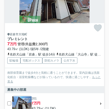
岩倉市大地町
プレミレント
7
万円
管理/共益費2,300円
43.79㎡ (1LDK) /築5年 /2階建
名鉄犬山線「岩倉」駅 徒歩14分
名鉄犬山線「大山寺」駅 徒歩19分
駐輪場
宅配ボックス
防犯カメラ
公共下水
南部保育園まで徒歩4分と気軽に通うことができます。室内設備は洗面
化粧台・浴室乾燥機などが揃っているので、快適に過ごしやす...
もっと
見る
募集中の部屋
201
7万円
43.79㎡ (1LDK)