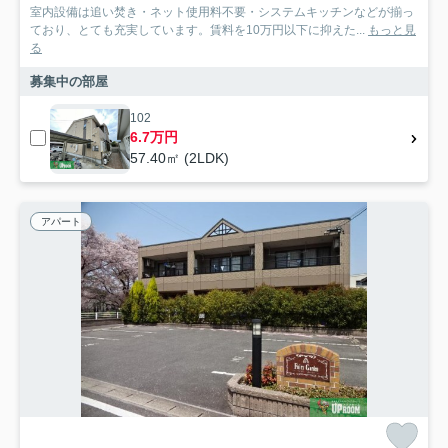
室内設備は追い焚き・ネット使用料不要・システムキッチンなどが揃っ
ており、とても充実しています。賃料を10万円以下に抑えた...
もっと見
る
募集中の部屋
102
6.7万円
57.40㎡ (2LDK)
アパート