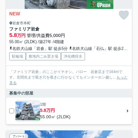
NEW
岩倉市本町
ファミリア岩倉
5.8
万円
管理/共益費5,000円
55.00㎡ (2LDK) /築27年 /4階建
名鉄犬山線「岩倉」駅 徒歩5分
名鉄犬山線「石仏」駅 徒歩26分
名
駐輪場
敷地内ごみ置き場
浄化槽排水
「ファミリア岩倉」のここがイチオシ。バロー 岩倉店まで164mで
す。玄関先まで覗き穴を覗きに行かなくてもインターホン越し...
もっと
見る
募集中の部屋
1階
5.8万円
55.00㎡ (2LDK)
アパート