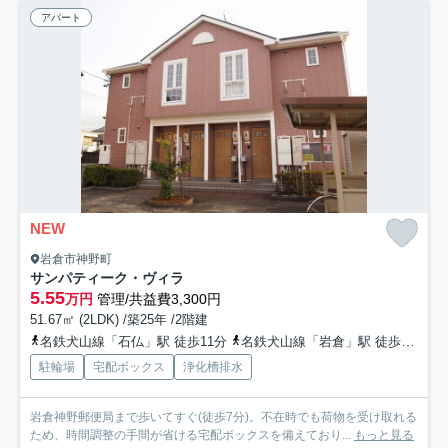
アパート
NEW
岩倉市神野町
サンパティーク・ヴィラ
5.55
万円
管理/共益費3,300円
51.67㎡ (2LDK) /築25年 /2階建
名鉄犬山線「石仏」駅 徒歩11分
名鉄犬山線「岩倉」駅 徒歩19分
駐輪場
宅配ボックス
浄化槽排水
岩倉神野郵便局まで歩いてすぐ(徒歩7分)。不在時でも荷物を受け取れる
ため、時間調整の手間が省ける宅配ボックスを備えており...
もっと見る