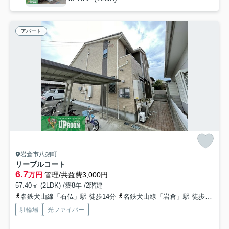
アパート
岩倉市八剱町
リーブルコート
6.7
万円
管理/共益費3,000円
57.40㎡ (2LDK) /築8年 /2階建
名鉄犬山線「石仏」駅 徒歩14分
名鉄犬山線「岩倉」駅 徒歩23分
駐輪場
光ファイバー