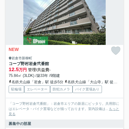
NEW
岩倉市新柳町
コープ野村岩倉弐番館
12.5
万円
管理/共益費-
75.84㎡ (3LDK) /築33年 /9階建
名鉄犬山線「岩倉」駅 徒歩5分
名鉄犬山線「大山寺」駅 徒歩28分
駐輪場
エレベーター
防犯カメラ
バイク置場あり
「コープ野村岩倉弐番館」：岩倉市エリアの新居にピッタリ。共用部に
はエレベータ・バイク置場などが揃っております。室内設備は...
もっと
見る
募集中の部屋