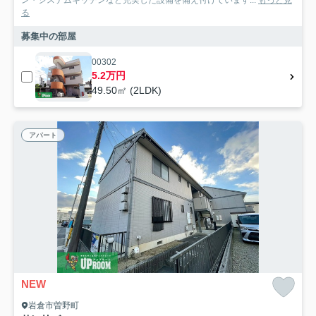
ン・システムキッチンなど充実した設備を備え付けています...
もっと見
る
募集中の部屋
00302
5.2万円
49.50㎡ (2LDK)
アパート
NEW
岩倉市曽野町