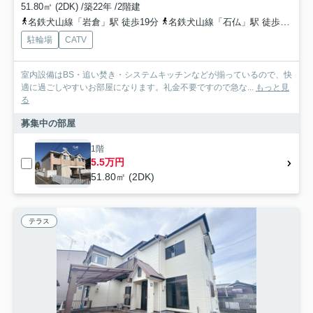
51.80㎡ (2DK) /築22年 /2階建
名鉄犬山線「岩倉」駅 徒歩19分
名鉄犬山線「石仏」駅 徒歩31分
駐輪場
CATV
室内設備はBS・追い焚き・システムキッチンなどが揃っているので、快
適に過ごしやすいお部屋になります。礼金不要ですので急な...
もっと見
る
募集中の部屋
1階
5.5万円
51.80㎡ (2DK)
テラス