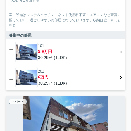
敷地内ごみ置き場
室内設備はシステムキッチン・ネット使用料不要・エアコンなど豊富に
揃っており、過ごしやすいお部屋になっております。収納は豊...
もっと
見る
募集中の部屋
101
5.9万円
30.29㎡ (1LDK)
201
6万円
30.29㎡ (1LDK)
アパート