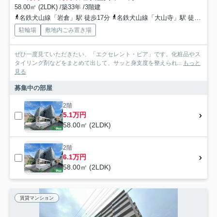
58.00㎡ (2LDK) /築33年 /3階建
名鉄犬山線「岩倉」駅 徒歩17分
名鉄犬山線「大山寺」駅 徒歩21分
駐輪場
敷地内ごみ置き場
ぜひ一度見ていただきたい、「エクセレント・ピア」です。化粧品やス
タイリング剤などをまとめて出して、サッと身支度を整えられ...
もっと
見る
募集中の部屋
2階
5.1万円
58.00㎡ (2LDK)
2階
6.1万円
58.00㎡ (2LDK)
賃貸マンション