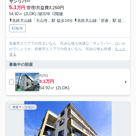
サンリバー
5.1
万円
管理/共益費3,250円
54.92㎡ (2LDK) /築32年 /2階建
名鉄犬山線「大山寺」駅 徒歩14分
名鉄犬山線「岩倉」駅 徒歩19分
駐輪場
岩倉市エリアでの住まいなら、住み心地も快適な「サンリバー」はいか
がでしょうか。岩倉市エリアでの住まいなら、住み心地も快適...
もっと
見る
募集中の部屋
A201
5.1万円
54.92㎡ (2LDK)
賃貸マンション