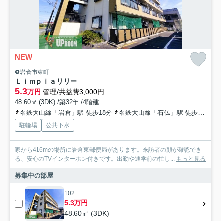
NEW
岩倉市東町
Ｌｉｍｐｉａリリー
5.3
万円
管理/共益費3,000円
48.60㎡ (3DK) /築32年 /4階建
名鉄犬山線「岩倉」駅 徒歩18分
名鉄犬山線「石仏」駅 徒歩29分
駐輪場
公共下水
家から416mの場所に岩倉東郵便局があります。来訪者の顔が確認でき
る、安心のTVインターホン付きです。出勤や通学前の忙し...
もっと見る
募集中の部屋
102
5.3万円
48.60㎡ (3DK)