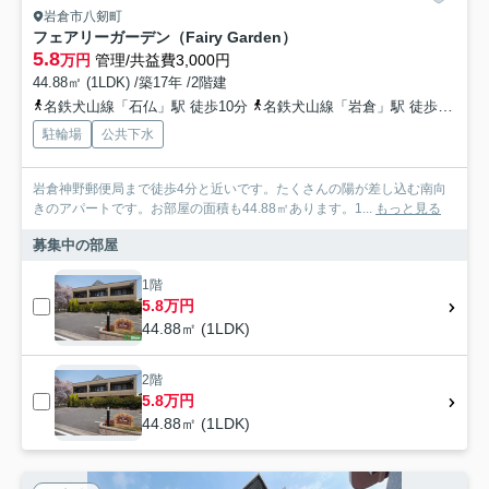
岩倉市八剱町
フェアリーガーデン（Fairy Garden）
5.8
万円
管理/共益費3,000円
44.88㎡ (1LDK) /築17年 /2階建
名鉄犬山線「石仏」駅 徒歩10分
名鉄犬山線「岩倉」駅 徒歩23分
駐輪場
公共下水
岩倉神野郵便局まで徒歩4分と近いです。たくさんの陽が差し込む南向
きのアパートです。お部屋の面積も44.88㎡あります。1...
もっと見る
募集中の部屋
1階
5.8万円
44.88㎡ (1LDK)
2階
5.8万円
44.88㎡ (1LDK)