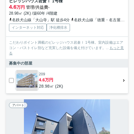
ビレッジハウス岩倉Ⅰ 1号棟
4.6
万円
管理/共益費-
28.98㎡ (2K) /築60年 /4階建
名鉄犬山線「大山寺」駅 徒歩4分
名鉄犬山線「徳重・名古屋芸大」駅 徒歩15分
インターネット対応
浄化槽排水
こだわりポイント満載のビレッジハウス岩倉Ⅰ 1号棟。室内設備はエア
コン・バストイレ別など充実した設備を備え付けています。...
もっと見
る
募集中の部屋
209
4.6万円
28.98㎡ (2K)
アパート