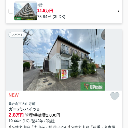
3階
12.5万円
75.84㎡ (3LDK)
アパート
NEW
岩倉市大山寺町
ガーデンハイツB
2.8
万円
管理/共益費2,000円
19.44㎡ (1K) /築42年 /2階建
名鉄犬山線「大山寺」駅 徒歩2分
名鉄犬山線「徳重・名古屋芸大」駅 徒歩15分