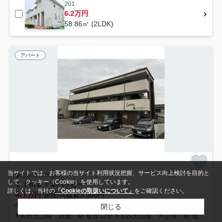
201
6.2万円
58.86㎡ (2LDK)
アパート
当サイトでは、お客様の当サイト利用状況把握、サービス向上検討を目的と
岩倉市大市場町
して、クッキー（Cookie）を使用しています。
Ｌｉｍｐｉａハッピー
詳しくは、当社の
「Cookieの取扱いについて」
をご確認ください。
4.7
万円
管理/共益費3,000円
48.60㎡ (3DK) /築32年 /3階建
閉じる
名鉄犬山線「岩倉」駅 徒歩12分
名鉄犬山線「大山寺」駅 徒歩29分