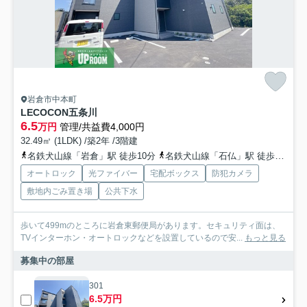
岩倉市中本町
LECOCON五条川
6.5
万円
管理/共益費4,000円
32.49㎡ (1LDK) /築2年 /3階建
名鉄犬山線「岩倉」駅 徒歩10分
名鉄犬山線「石仏」駅 徒歩29分
オートロック
光ファイバー
宅配ボックス
防犯カメラ
敷地内ごみ置き場
公共下水
歩いて499mのところに岩倉東郵便局があります。セキュリティ面は、
TVインターホン・オートロックなどを設置しているので安...
もっと見る
募集中の部屋
301
6.5万円