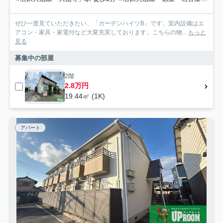
ぜひ一度見ていただきたい、「ガーデンハイツB」です。室内設備はエ
アコン・家具・家電付など大変充実しております。こちらの物...
もっと
見る
募集中の部屋
2階
2.8万円
19.44㎡ (1K)
アパート