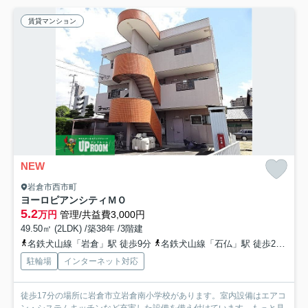
賃貸マンション
NEW
岩倉市西市町
ヨーロピアンシティＭＯ
5.2
万円
管理/共益費3,000円
49.50㎡ (2LDK) /築38年 /3階建
名鉄犬山線「岩倉」駅 徒歩9分
名鉄犬山線「石仏」駅 徒歩23分
名
駐輪場
インターネット対応
徒歩17分の場所に岩倉市立岩倉南小学校があります。室内設備はエアコ