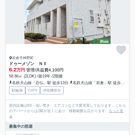
岩倉市神野町
ドゥーメゾン ＮⅡ
6.2
万円
管理/共益費4,100円
58.86㎡ (2LDK) /築19年 /2階建
名鉄犬山線「石仏」駅 徒歩13分
名鉄犬山線「岩倉」駅 徒歩20分
駐輪場
CATV
浄化槽排水
室内設備はBS・追い焚き・エアコンなど大変充実しております。こちら
のアパートからは2駅が近くにあり、移動範囲も広がります...
もっと見
る
募集中の部屋