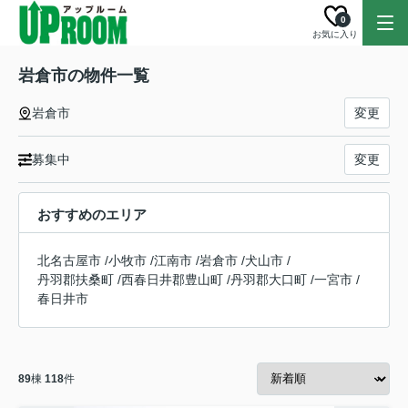
0
お気に入り
岩倉市の物件一覧
岩倉市
変更
募集中
変更
おすすめのエリア
北名古屋市
/
小牧市
/
江南市
/
岩倉市
/
犬山市
/
丹羽郡扶桑町
/
西春日井郡豊山町
/
丹羽郡大口町
/
一宮市
/
春日井市
89
棟
118
件