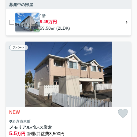
募集中の部屋
1階
8.45万円
59.58㎡ (2LDK)
アパート
NEW
岩倉市東町
メモリアルパレス岩倉
5.5
万円
管理/共益費3,500円