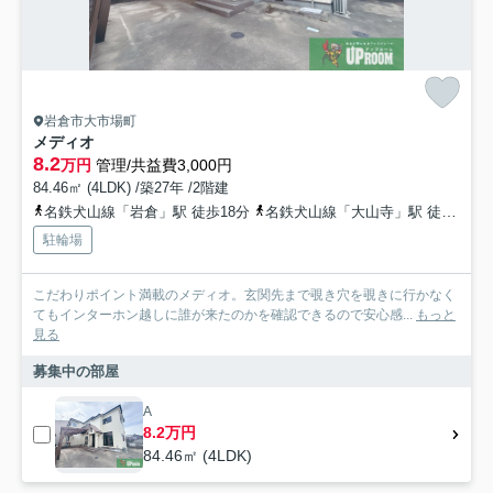
岩倉市大市場町
メディオ
8.2
万円
管理/共益費3,000円
84.46㎡ (4LDK) /築27年 /2階建
名鉄犬山線「岩倉」駅 徒歩18分
名鉄犬山線「大山寺」駅 徒歩21分
駐輪場
こだわりポイント満載のメディオ。玄関先まで覗き穴を覗きに行かなく
てもインターホン越しに誰が来たのかを確認できるので安心感...
もっと
見る
募集中の部屋
A
8.2万円
84.46㎡ (4LDK)