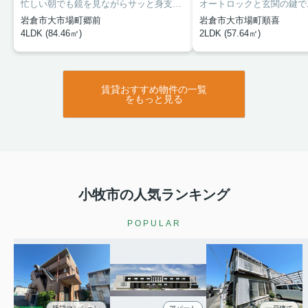
忙しい朝でも鏡を見ながらサッと身支度を整えることができる独立洗面台を採用しています。知らない来訪者が来てもインターホン越しに確認できるので防犯対策につながります。照明付きの物件なら、照明器具を揃える必要がありません。お好みの条件の戸建てを、岩倉市で探しましょう。アップルーム 小牧店へご連絡の際は、komaki@uproom.co.jpから受け付けております。
岩倉市大市場町郷前
岩倉市大市場町順喜
4LDK (84.46㎡)
2LDK (57.64㎡)
賃貸おすすめ物件の一覧
をもっと見る
小牧市の人気ランキング
POPULAR