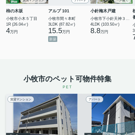
賃貸マンション
アパート
一戸建て
柿の木坂
アルプ 101
小針梅木戸建
小牧市小木５丁目
小牧市間々本町
小牧市下小針天神３丁目
1R (26.04㎡)
3LDK (87.82㎡)
4LDK (103.50㎡)
4
15.5
8.8
3
万円
万円
万円
新築
小牧市のペット可物件特集
PET
賃貸マンション
アパート