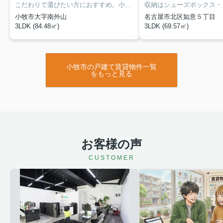
こだわりで選びたい方におすすめ。小牧市エリアで住まいをお探しなら「南外山３４１ＫＯＤＡＴＥＸⅡＢ」。収納はシューズボックス・ウォークインクロゼットなど豊富なので、衣類や履き物の整理がしやすく便利です。2駅利用可能でアクセスの良い物件です。名鉄小牧線間内エリアで快適な暮らしを実現するなら、0568-74-7730からアップルーム 小牧店までご要望をお申し付けください。
小牧市大字南外山
名古屋市北区如意５丁目
3LDK (84.48㎡)
3LDK (69.57㎡)
小牧市の戸建て賃貸物件一覧
をもっと見る
お客様の声
CUSTOMER