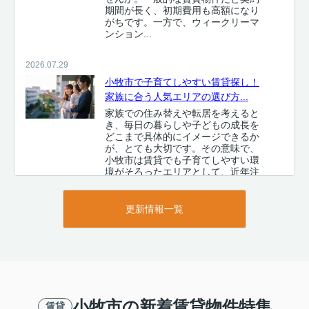
期間が長く、初期費用も高額になり
がちです。一方で、ウィークリーマ
ンション...
2026.07.29
小牧市で子育てしやすい賃貸探し！
家族に合う人気エリアの選び方...
家族での住み替えや転居を考えると
き、毎日の暮らしや子どもの成長を
どこまで具体的にイメージできるか
が、とても大切です。その意味で、
小牧市は賃貸でも子育てしやすい環
境がそろったエリアとして、近年注
目を集め...
更新情報一覧
2026.07.28
小牧で家族向け賃貸を選ぶなら戸建
てが安心！物件探しのコツと家...
家族での住み替えや転居を考え始め
ると、子育てのしやすさや生活環
境、そして毎月の家賃など、気にな
るポイントが一気に増えてきます
小牧市の新着賃貸物件特集
賃貸