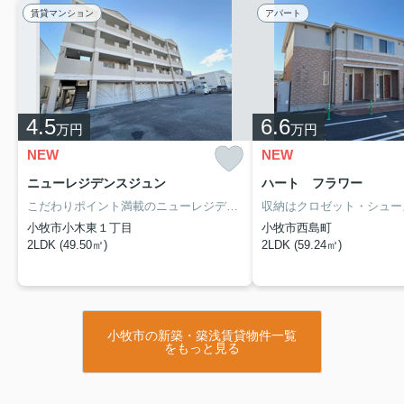
賃貸マンション
アパート
4.5
6.6
万円
万円
NEW
NEW
ニューレジデンスジュン
ハート フラワー
こだわりポイント満載のニューレジデンスジュン。室内設備はエアコン・バストイレ別などが揃っており、とても充実しています。来訪者の顔が見えるTVインターホン付き。素敵な2LDKをお探しの方は当社まで。こちらは駐輪場付きの物件です。次のお住まいは、名鉄小牧線小牧周辺でお探しになってみては。アップルーム 小牧店までのご連絡は、0568-74-7730からお願いします。
小牧市小木東１丁目
小牧市西島町
2LDK (49.50㎡)
2LDK (59.24㎡)
小牧市の新築・築浅賃貸物件一覧
をもっと見る