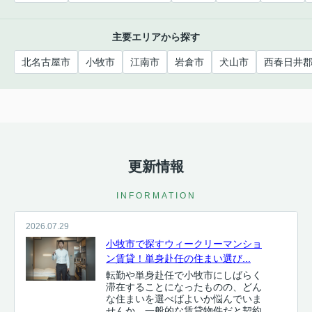
主要エリアから探す
北名古屋市
小牧市
江南市
岩倉市
犬山市
西春日井
更新情報
INFORMATION
2026.07.29
小牧市で探すウィークリーマンショ
ン賃貸！単身赴任の住まい選び...
転勤や単身赴任で小牧市にしばらく
滞在することになったものの、どん
な住まいを選べばよいか悩んでいま
せんか。一般的な賃貸物件だと契約