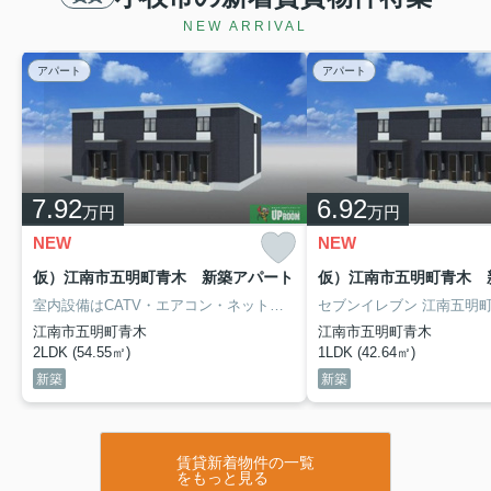
ね。その中でも、小牧エリアで賃貸
の戸建てを選ぶかどうかは、暮らし
NEW ARRIVAL
方に大きく影...
アパート
アパート
2026.07.27
初めての賃貸は不安？契約の流れをやさしく解説初めて
の賃貸で失...
初めての賃貸契約は、わからない用語や手続きが多く、
不安を感じやすいものです。とくに、これから一人暮ら
しを始める方にとっては、契約の流れや注意点を知らな
7.92
6.92
万円
万円
いまま話が進んでしまうと、後から思わぬトラブルや
余...
NEW
NEW
仮）江南市五明町青木 新築アパート
仮）江南市五明町青木 
2026.07.26
室内設備はCATV・エアコン・ネット使用料不要などが揃っているので、快適に過ごしやすいお部屋になります。駐車場があるアパートです。現在空きがあります。初期費用のカード決済ができます。駐輪場付きのアパートです。帰る場所に魅力があると、より楽しい生活になりませんか。住まいは誰にとっても重要な役割を果たしてくれるものです。ご希望の住まいを共に見つけましょう。
小牧の賃貸相場はいくら？一人暮ら
江南市五明町青木
江南市五明町青木
しの予算と総費用を解説
2LDK (54.55㎡)
1LDK (42.64㎡)
これから小牧市で一人暮らしを始め
新築
新築
ようと考えた時、まず気になるのが
賃貸の家賃相場ではないでしょう
か。同じワンルームや1Kでも、場所
や築年数、設備によって支払う金額
は大きく変わります。そのため、最
賃貸新着物件の一覧
初に相場...
をもっと見る