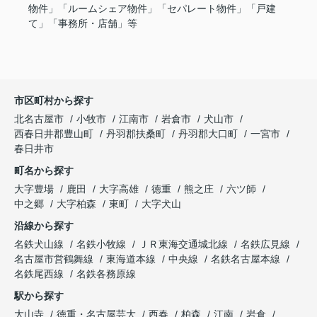
物件」「ルームシェア物件」「セパレート物件」「戸建
て」「事務所・店舗」等
市区町村から探す
北名古屋市
小牧市
江南市
岩倉市
犬山市
西春日井郡豊山町
丹羽郡扶桑町
丹羽郡大口町
一宮市
春日井市
町名から探す
大字豊場
鹿田
大字高雄
徳重
熊之庄
六ツ師
中之郷
大字柏森
東町
大字犬山
沿線から探す
名鉄犬山線
名鉄小牧線
ＪＲ東海交通城北線
名鉄広見線
名古屋市営鶴舞線
東海道本線
中央線
名鉄名古屋本線
名鉄尾西線
名鉄各務原線
駅から探す
大山寺
徳重・名古屋芸大
西春
柏森
江南
岩倉