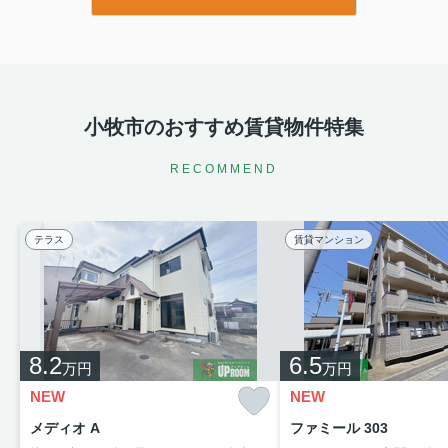
小牧市のおすすめ賃貸物件特集
RECOMMEND
テラス
賃貸マンション
8.2
6.5
万円
万円
NEW
NEW
メディオ A
ファミール 303