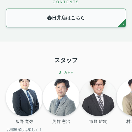
CONTENTS
春日井店はこちら
スタッフ
STAFF
飯野 竜弥
則竹 憲治
市野 雄次
村
お部屋探しは楽しく！