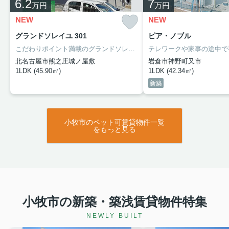
6.2
7
万円
万円
NEW
NEW
グランドソレイユ 301
ピア・ノブル
こだわりポイント満載のグランドソレイユ。徒歩19分の場所に北名古屋市立師勝東小学校があります。収納はクロゼット・シューズボックスなどが備え付けられているので、衣類や日用品の収納に重宝します。北名古屋市エリアの名鉄犬山線大山寺付近で不動産をお探しの方。きっとあなた好みのお部屋が見つかります。お気軽にご連絡ください。
北名古屋市熊之庄城ノ屋敷
岩倉市神野町又市
1LDK (45.90㎡)
1LDK (42.34㎡)
新築
小牧市のペット可賃貸物件一覧
をもっと見る
小牧市の新築・築浅賃貸物件特集
NEWLY BUILT