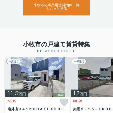
小牧市の事業用賃貸物件一覧
をもっと見る
小牧市の戸建て賃貸特集
DETACHED HOUSE
一戸建て
一戸建て
11.5
12
万円
万円
NEW
NEW
南外山３４１ＫＯＤＡＴＥＸⅡＢ 0000B