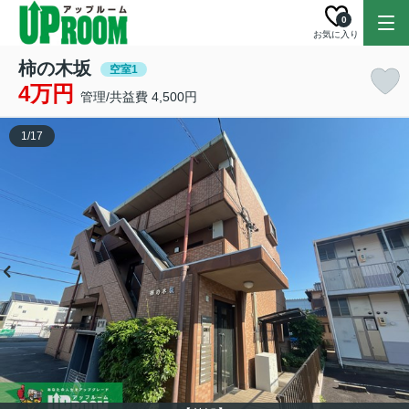
0
お気に入り
柿の木坂
空室1
4万円
管理/共益費 4,500円
1
/
17