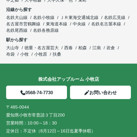
中之郷
大字柏森
大字久保一色
東町
沿線から探す
名鉄犬山線
名鉄小牧線
ＪＲ東海交通城北線
名鉄広見線
名古屋市営鶴舞線
東海道本線
中央線
名鉄名古屋本線
名鉄尾西線
名鉄各務原線
駅から探す
大山寺
徳重・名古屋芸大
西春
柏森
江南
岩倉
布袋
小牧
小牧原
扶桑
株式会社アップルーム 小牧店
0568-74-7730
お問い合わせ
〒485-0044
愛知県小牧市常普請３丁目200
営業時間：
10:00～18：30
定休日：
不定休（8月12日～16日迄夏季休暇）