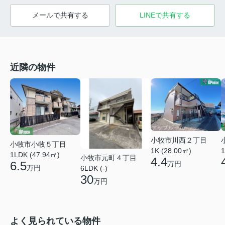
メールで共有する
LINEで共有する
近隣の物件
小牧市川西２丁目
小牧市小牧５丁目
1K (28.00㎡)
1
1LDK (47.94㎡)
小牧市元町４丁目
4.4
6.5
万円
万円
6LDK (-)
30
万円
よく見られている物件