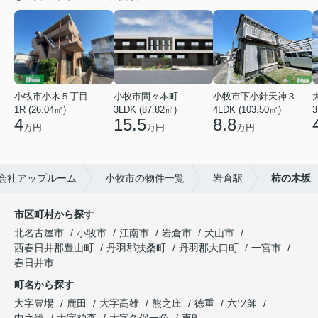
小牧市小木５丁目
小牧市間々本町
小牧市下小針天神３丁目
1R (26.04㎡)
3LDK (87.82㎡)
4LDK (103.50㎡)
3
4
15.5
8.8
万円
万円
万円
会社アップルーム
小牧市の物件一覧
岩倉駅
柿の木坂
市区町村から探す
北名古屋市
小牧市
江南市
岩倉市
犬山市
西春日井郡豊山町
丹羽郡扶桑町
丹羽郡大口町
一宮市
春日井市
町名から探す
大字豊場
鹿田
大字高雄
熊之庄
徳重
六ツ師