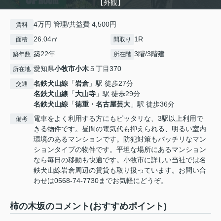
【外観】
4万円 管理/共益費 4,500円
賃料
26.04㎡
1R
面積
間取り
築22年
3階/3階建
築年数
所在階
愛知県
小牧市
小木
５丁目370
所在地
名鉄犬山線
「
岩倉
」駅 徒歩27分
交通
名鉄犬山線
「
大山寺
」駅 徒歩29分
名鉄犬山線
「
徳重・名古屋芸大
」駅 徒歩36分
電車をよく利用する方にもピッタリな、3駅以上利用で
備考
きる物件です。昼間の電気代も抑えられる、明るい室内
環境のあるマンションです。防犯対策もバッチリなマン
ションタイプの物件です。平坦な場所にあるマンション
なら毎日の移動も快適です。小牧市に詳しい当社では名
鉄犬山線岩倉周辺の賃貸も取り扱っています。お問い合
わせは0568-74-7730までお気軽にどうぞ。
柿の木坂のコメント(おすすめポイント)