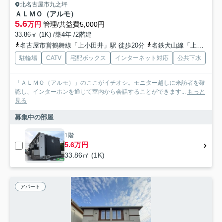
北名古屋市九之坪
ＡＬＭＯ（アルモ）
5.6
万円
管理/共益費5,000円
33.86㎡ (1K) /築4年 /2階建
名古屋市営鶴舞線「上小田井」駅 徒歩20分
名鉄犬山線「上小田井」駅 徒歩20分
駐輪場
CATV
宅配ボックス
インターネット対応
公共下水
「ＡＬＭＯ（アルモ）」のここがイチオシ。モニター越しに来訪者を確
認し、インターホンを通じて室内から会話することができます...
もっと
見る
募集中の部屋
1階
5.6万円
33.86㎡ (1K)
アパート