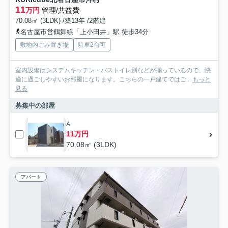
11
万円
管理/共益費-
70.08㎡ (3LDK) /築13年 /2階建
名古屋市営鶴舞線「上小田井」駅 徒歩34分
敷地内ごみ置き場
駐車2台可
室内設備はシステムキッチン・バストイレ別などが揃っているので、快
適に過ごしやすいお部屋になります。こちらの一戸建てではご...
もっと
見る
募集中の部屋
A
11万円
70.08㎡ (3LDK)
アパート