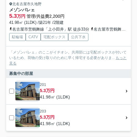
北名古屋市久地野
メゾンパレェ
5.3
万円
管理/共益費2,200円
41.98㎡ (1LDK) /築21年 /2階建
名古屋市営鶴舞線「上小田井」駅 徒歩33分
名古屋市営鶴舞線「庄内緑地公園」駅 徒歩35分
駐輪場
CATV
宅配ボックス
公共下水
「メゾンパレェ」のここがイチオシ。共用部には宅配ボックスが付いて
いるため、荷物の受け取りのために早く帰宅する必要がありま...
もっと
見る
募集中の部屋
201
5.3万円
41.98㎡ (1LDK)
203
5.3万円
41.98㎡ (1LDK)