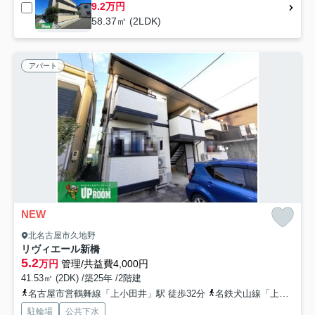
9.2万円
58.37㎡ (2LDK)
アパート
NEW
北名古屋市久地野
リヴィエール新橋
5.2
万円
管理/共益費4,000円
41.53㎡ (2DK) /築25年 /2階建
名古屋市営鶴舞線「上小田井」駅 徒歩32分
名鉄犬山線「上小田井」駅 徒歩32分
駐輪場
公共下水