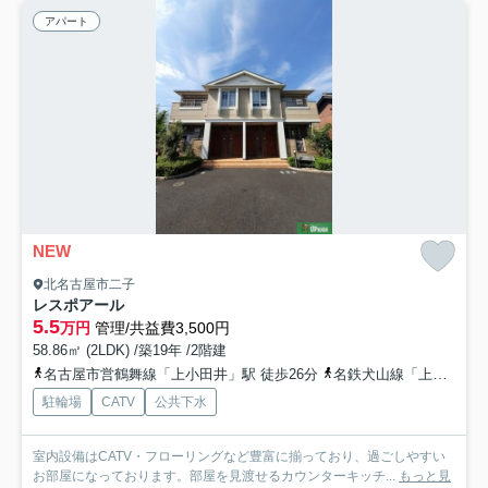
アパート
NEW
北名古屋市二子
レスポアール
5.5
万円
管理/共益費3,500円
58.86㎡ (2LDK) /築19年 /2階建
名古屋市営鶴舞線「上小田井」駅 徒歩26分
名鉄犬山線「上小田井」駅 徒歩26分
駐輪場
CATV
公共下水
室内設備はCATV・フローリングなど豊富に揃っており、過ごしやすい
お部屋になっております。部屋を見渡せるカウンターキッチ...
もっと見