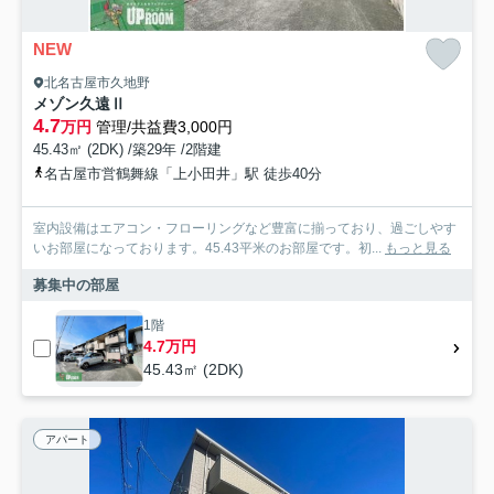
NEW
北名古屋市久地野
メゾン久遠Ⅱ
4.7
万円
管理/共益費3,000円
45.43㎡ (2DK) /築29年 /2階建
名古屋市営鶴舞線「上小田井」駅 徒歩40分
室内設備はエアコン・フローリングなど豊富に揃っており、過ごしやす
いお部屋になっております。45.43平米のお部屋です。初...
もっと見る
募集中の部屋
1階
4.7万円
45.43㎡ (2DK)
アパート