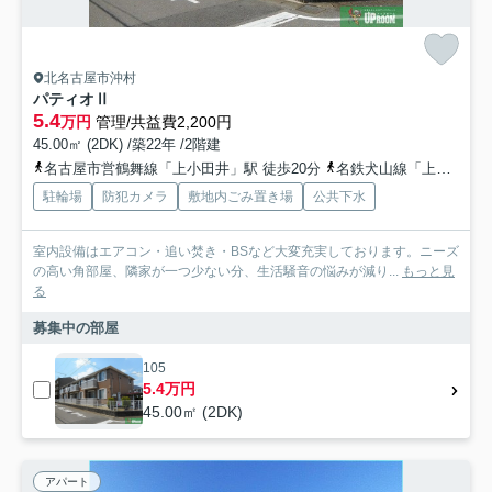
北名古屋市沖村
パティオⅡ
5.4
万円
管理/共益費2,200円
45.00㎡ (2DK) /築22年 /2階建
名古屋市営鶴舞線「上小田井」駅 徒歩20分
名鉄犬山線「上小田井」駅 徒歩20分
駐輪場
防犯カメラ
敷地内ごみ置き場
公共下水
室内設備はエアコン・追い焚き・BSなど大変充実しております。ニーズ
の高い角部屋、隣家が一つ少ない分、生活騒音の悩みが減り...
もっと見
る
募集中の部屋
105
5.4万円
45.00㎡ (2DK)
アパート