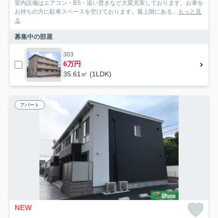
室内設備はエアコン・BS・追い焚きなど大変充実しております。お車を
お持ちの方に駐車スペースを空けております。最上階にある...
もっと見
る
募集中の部屋
303
6万円
35.61㎡ (1LDK)
アパート
NEW