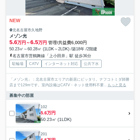
NEW
北名古屋市久地野
メゾン光
5.6
6.5
万円～
万円
管理/共益費6,000円
50.23㎡～60.28㎡ (1LDK～2LDK) /築18年 /2階建
名古屋市営鶴舞線「上小田井」駅 徒歩36分
駐輪場
CATV
インターネット対応
公共下水
「メゾン光」：北名古屋市エリアの新居にピッタリ。ナフコトミダ師勝
店まで129mです。室内設備はCATV・ネット使用料不要...
もっと見る
募集中の部屋
102
5.6万円
50.23㎡ (1LDK)
201