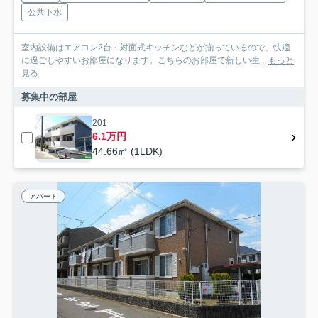
公共下水
室内設備はエアコン2台・対面式キッチンなどが揃っているので、快適
に過ごしやすいお部屋になります。こちらのお部屋で新しい生...
もっと
見る
募集中の部屋
201
6.1万円
44.66㎡ (1LDK)
アパート