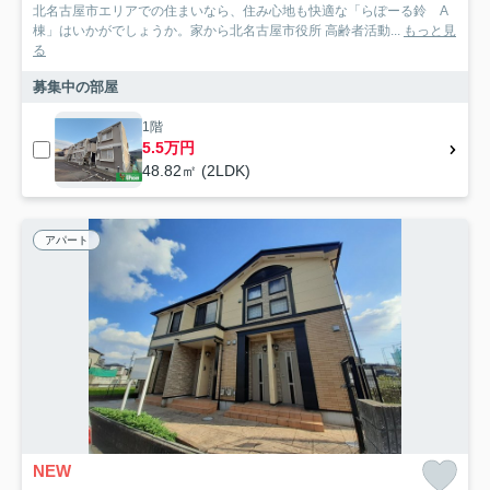
北名古屋市エリアでの住まいなら、住み心地も快適な「らぽーる鈴 A
棟」はいかがでしょうか。家から北名古屋市役所 高齢者活動...
もっと見
る
募集中の部屋
1階
5.5万円
48.82㎡ (2LDK)
アパート
NEW