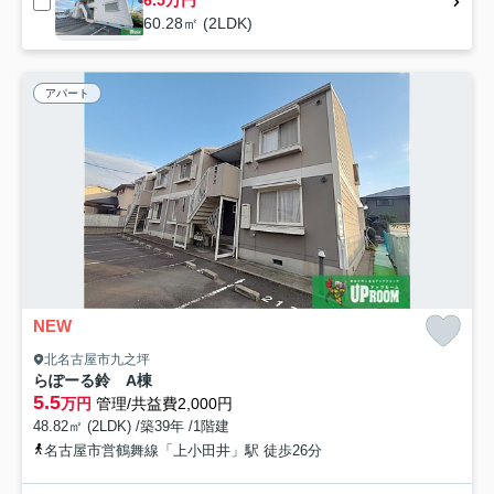
6.5万円
60.28㎡ (2LDK)
アパート
NEW
北名古屋市九之坪
らぽーる鈴 A棟
5.5
万円
管理/共益費2,000円
48.82㎡ (2LDK) /築39年 /1階建
名古屋市営鶴舞線「上小田井」駅 徒歩26分