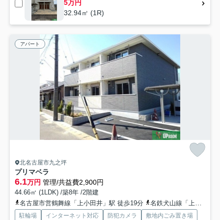
5万円
32.94㎡ (1R)
アパート
北名古屋市九之坪
プリマベラ
6.1
万円
管理/共益費2,900円
44.66㎡ (1LDK) /築8年 /2階建
名古屋市営鶴舞線「上小田井」駅 徒歩19分
名鉄犬山線「上小田井」駅 徒歩19分
駐輪場
インターネット対応
防犯カメラ
敷地内ごみ置き場