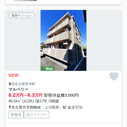
賃貸マンション
NEW
北名古屋市沖村
マルベリー
6.2
6.3
万円～
万円
管理/共益費3,000円
46.64㎡ (1LDK) /築17年 /3階建
名古屋市営鶴舞線「上小田井」駅 徒歩37分
駐輪場
光ファイバー