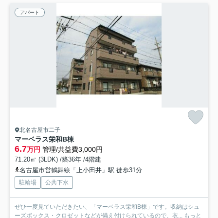
アパート
北名古屋市二子
マーベラス栄和B棟
6.7
万円
管理/共益費3,000円
71.20㎡ (3LDK) /築36年 /4階建
名古屋市営鶴舞線「上小田井」駅 徒歩31分
駐輪場
公共下水
ぜひ一度見ていただきたい、「マーベラス栄和B棟」です。収納はシュ
ーズボックス・クロゼットなどが備え付けられているので、衣...
もっと