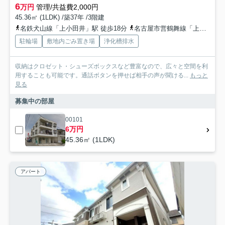
6
万円
管理/共益費2,000円
45.36㎡ (1LDK) /築37年 /3階建
名鉄犬山線「上小田井」駅 徒歩18分
名古屋市営鶴舞線「上小田井」駅 徒歩18分
駐輪場
敷地内ごみ置き場
浄化槽排水
収納はクロゼット・シューズボックスなど豊富なので、広々と空間を利
用することも可能です。通話ボタンを押せば相手の声が聞ける...
もっと
見る
募集中の部屋
00101
6万円
45.36㎡ (1LDK)
アパート