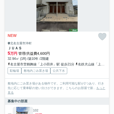
NEW
北名古屋市沖村
ＪＵＡＳ
5
万円
管理/共益費4,600円
32.94㎡ (1R) /築10年 /2階建
名古屋市営鶴舞線「上小田井」駅 徒歩21分
名鉄犬山線「上小田井」駅 徒歩21分
駐輪場
敷地内ごみ置き場
公共下水
敷地内にごみ置き場がある物件です。ご利用可能な駅が2つあり、行き
先に応じて乗車駅の使い分けができます。こちらのお部屋で新...
もっと
見る
募集中の部屋
102