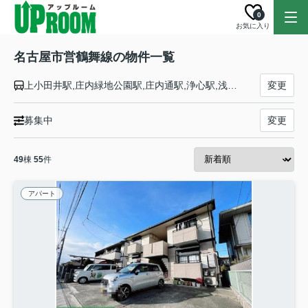
0
お気に入り
名古屋市営鶴舞線の物件一覧
上小田井駅,庄内緑地公園駅,庄内通駅,浄心駅,浅間町駅,丸の内駅,伏見駅,大須観音駅,上前津駅,鶴舞駅,荒畑駅,御器所駅,川名駅,いりなか駅,八事駅,塩釜口駅,植田駅,原駅,平針駅,赤池駅
変更
募集中
変更
49
棟
55
件
アパート