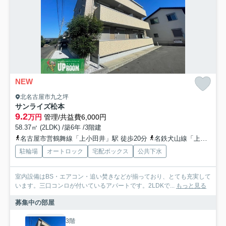
NEW
北名古屋市九之坪
サンライズ松本
9.2
万円
管理/共益費6,000円
58.37㎡ (2LDK) /築6年 /3階建
名古屋市営鶴舞線「上小田井」駅 徒歩20分
名鉄犬山線「上小田井」駅 徒歩20分
駐輪場
オートロック
宅配ボックス
公共下水
室内設備はBS・エアコン・追い焚きなどが揃っており、とても充実して
います。三口コンロが付いているアパートです。2LDKで...
もっと見る
募集中の部屋
3階