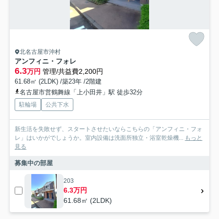
北名古屋市沖村
アンフィニ・フォレ
6.3
万円
管理/共益費2,200円
61.68㎡ (2LDK) /築23年 /2階建
名古屋市営鶴舞線「上小田井」駅 徒歩32分
駐輪場
公共下水
新生活を失敗せず、スタートさせたいならこちらの「アンフィニ・フォ
レ」はいかがでしょうか。室内設備は洗面所独立・浴室乾燥機...
もっと
見る
募集中の部屋
203
6.3万円
61.68㎡ (2LDK)