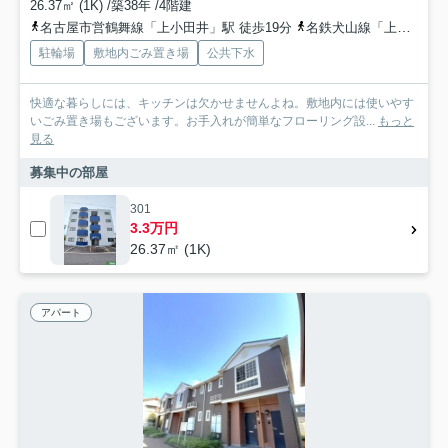
26.37㎡ (1K) /築38年 /4階建
名古屋市営鶴舞線「上小田井」駅 徒歩19分
名鉄犬山線「上小田井」駅 徒歩20分
駐輪場
敷地内ごみ置き場
公共下水
快適な暮らしには、キッチンは欠かせませんよね。敷地内には使いやす
いごみ置き場もございます。お手入れが簡単なフローリング設...
もっと
見る
募集中の部屋
301
3.3万円
26.37㎡ (1K)
アパート