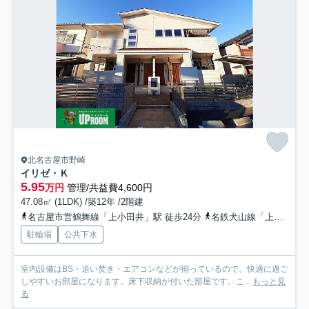
北名古屋市野崎
イリゼ・Ｋ
5.95
万円
管理/共益費4,600円
47.08㎡ (1LDK) /築12年 /2階建
名古屋市営鶴舞線「上小田井」駅 徒歩24分
名鉄犬山線「上小田井」駅 徒歩24分
駐輪場
公共下水
室内設備はBS・追い焚き・エアコンなどが揃っているので、快適に過ご
しやすいお部屋になります。床下収納が付いた部屋です。こ...
もっと見
る