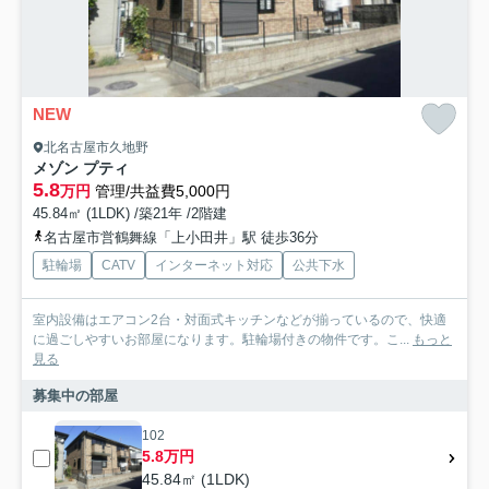
NEW
北名古屋市久地野
メゾン プティ
5.8
万円
管理/共益費5,000円
45.84㎡ (1LDK) /築21年 /2階建
名古屋市営鶴舞線「上小田井」駅 徒歩36分
駐輪場
CATV
インターネット対応
公共下水
室内設備はエアコン2台・対面式キッチンなどが揃っているので、快適
に過ごしやすいお部屋になります。駐輪場付きの物件です。こ...
もっと
見る
募集中の部屋
102
5.8万円
45.84㎡ (1LDK)