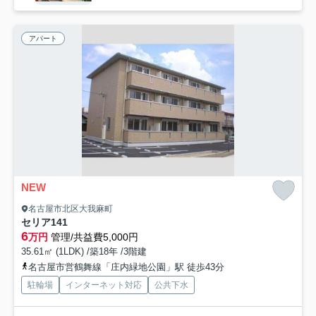
アパート
NEW
名古屋市北区大我麻町
セリア141
6
万円
管理/共益費5,000円
35.61㎡ (1LDK) /築18年 /3階建
名古屋市営鶴舞線「庄内緑地公園」駅 徒歩43分
駐輪場
インターネット対応
公共下水