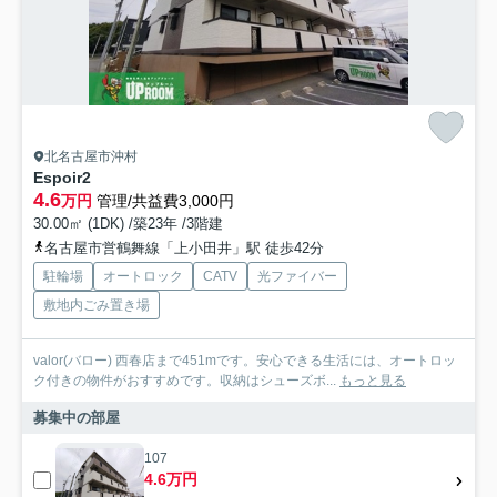
北名古屋市沖村
Espoir2
4.6
万円
管理/共益費3,000円
30.00㎡ (1DK) /築23年 /3階建
名古屋市営鶴舞線「上小田井」駅 徒歩42分
駐輪場
オートロック
CATV
光ファイバー
敷地内ごみ置き場
valor(バロー) 西春店まで451mです。安心できる生活には、オートロッ
ク付きの物件がおすすめです。収納はシューズボ...
もっと見る
募集中の部屋
107
4.6万円