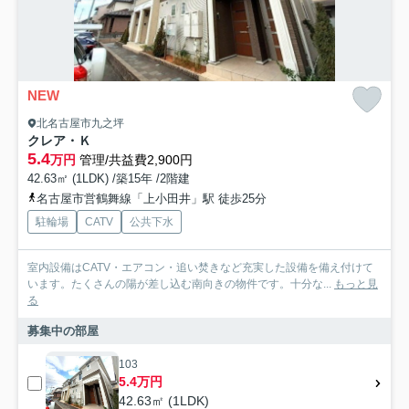
NEW
北名古屋市九之坪
クレア・Ｋ
5.4
万円
管理/共益費2,900円
42.63㎡ (1LDK) /築15年 /2階建
名古屋市営鶴舞線「上小田井」駅 徒歩25分
駐輪場
CATV
公共下水
室内設備はCATV・エアコン・追い焚きなど充実した設備を備え付けて
います。たくさんの陽が差し込む南向きの物件です。十分な...
もっと見
る
募集中の部屋
103
5.4万円
42.63㎡ (1LDK)