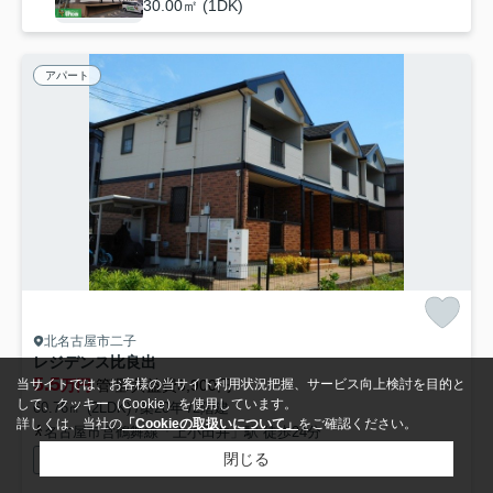
30.00㎡ (1DK)
アパート
北名古屋市二子
レジデンス比良出
5.5
万円
管理/共益費3,900円
当サイトでは、お客様の当サイト利用状況把握、サービス向上検討を目的と
して、クッキー（Cookie）を使用しています。
60.76㎡ (2LDK) /築20年 /2階建
詳しくは、当社の
「Cookieの取扱いについて」
をご確認ください。
名古屋市営鶴舞線「上小田井」駅 徒歩24分
閉じる
駐輪場
CATV
宅配ボックス
公共下水