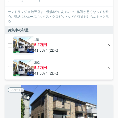
サンドラッグ 久地野店まで徒歩6分にあるので、体調が悪くなっても安
心。収納はシューズボックス・クロゼットなどが備え付けら...
もっと見
る
募集中の部屋
1階
5.2万円
41.53㎡ (2DK)
202
5.2万円
41.53㎡ (2DK)
アパート