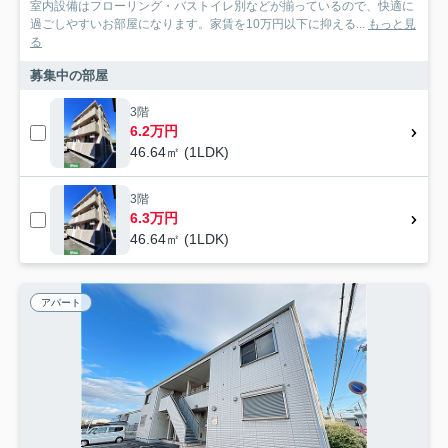
室内設備はフローリング・バストイレ別などが揃っているので、快適に
過ごしやすいお部屋になります。家賃を10万円以下に抑える...
もっと見
る
募集中の部屋
3階
6.2万円
46.64㎡ (1LDK)
3階
6.3万円
46.64㎡ (1LDK)
アパート