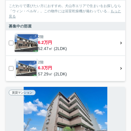
こだわりで選びたい方におすすめ。犬山市エリアで住まいをお探しなら
「ウィン・ベルⅣ」。この物件には浴室乾燥機が備わっている...
もっと
見る
募集中の部屋
2階
6.2万円
52.47㎡ (2LDK)
2階
6.3万円
57.29㎡ (2LDK)
賃貸マンション