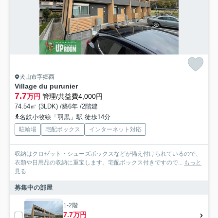
犬山市字郷西
Village du purunier
7.7
万円
管理/共益費4,000円
74.54㎡ (3LDK) /築6年 /2階建
名鉄小牧線「羽黒」駅 徒歩14分
駐輪場
宅配ボックス
インターネット対応
収納はクロゼット・シューズボックスなどが備え付けられているので、
衣類や日用品の収納に重宝します。宅配ボックス付きですので...
もっと
見る
募集中の部屋
1-2階
7.7万円