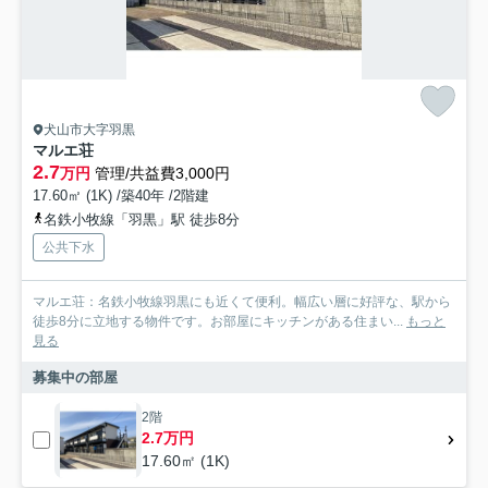
犬山市大字羽黒
マルエ荘
2.7
万円
管理/共益費3,000円
17.60㎡ (1K) /築40年 /2階建
名鉄小牧線「羽黒」駅 徒歩8分
公共下水
マルエ荘：名鉄小牧線羽黒にも近くて便利。幅広い層に好評な、駅から
徒歩8分に立地する物件です。お部屋にキッチンがある住まい...
もっと
見る
募集中の部屋
2階
2.7万円
17.60㎡ (1K)