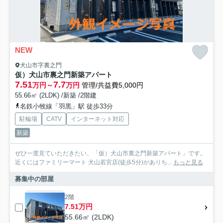
NEW
犬山市字裏之門
仮）犬山市裏之門新築アパート
7.51
7.7
万円～
万円
管理/共益費5,000円
55.66㎡ (2LDK) /新築 /2階建
名鉄小牧線「羽黒」駅 徒歩33分
駐輪場
CATV
インターネット対応
新築
ぜひ一度見ていただきたい、「仮）犬山市裏之門新築アパート」です。
近くにはファミリーマート 犬山若宮店(徒歩5分)がありち...
もっと見る
募集中の部屋
2階
7.51万円
55.66㎡ (2LDK)