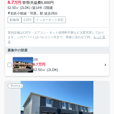
6.7
万円
管理/共益費5,000円
62.50㎡ (2LDK) /築14年 /2階建
名鉄小牧線「羽黒」駅 徒歩28分
駐輪場
CATV
インターネット対応
室内設備はCATV・エアコン・ネット使用料不要など大変充実しており
ます。このアパートはバルコニー付きで、用途に合わせて利...
もっと見
る
募集中の部屋
2階
6.7万円
62.50㎡ (2LDK)
アパート