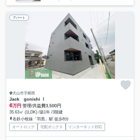
アパート
犬山市字郷西
Jack gonishi Ⅰ
6
万円
管理/共益費3,500円
35.63㎡ (1LDK) /築1年 /3階建
名鉄小牧線「羽黒」駅 徒歩8分
オートロック
宅配ボックス
インターネット対応