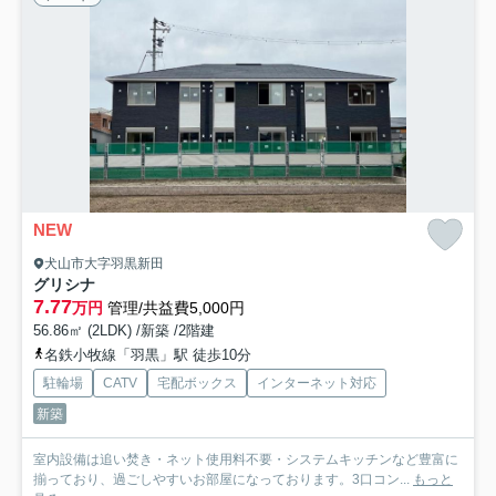
NEW
犬山市大字羽黒新田
グリシナ
7.77
万円
管理/共益費5,000円
56.86㎡ (2LDK) /新築 /2階建
名鉄小牧線「羽黒」駅 徒歩10分
駐輪場
CATV
宅配ボックス
インターネット対応
新築
室内設備は追い焚き・ネット使用料不要・システムキッチンなど豊富に
揃っており、過ごしやすいお部屋になっております。3口コン...
もっと