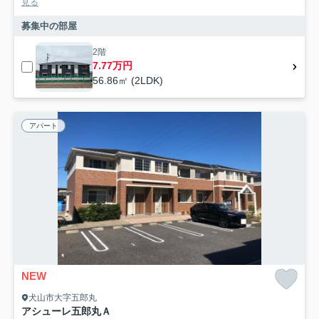
見る
募集中の部屋
2階
7.77万円
56.86㎡ (2LDK)
アパート
NEW
犬山市大字五郎丸
アシューレ五郎丸Ａ