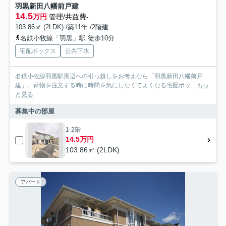
羽黒新田八幡前戸建
14.5
万円
管理/共益費-
103.86㎡ (2LDK) /築11年 /2階建
名鉄小牧線「羽黒」駅 徒歩10分
宅配ボックス
公共下水
名鉄小牧線羽黒駅周辺への引っ越しをお考えなら「羽黒新田八幡前戸
建」。荷物を注文する時に時間を気にしなくてよくなる宅配ボッ...
もっ
と見る
募集中の部屋
1-2階
14.5万円
103.86㎡ (2LDK)
アパート