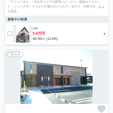
「ラフィーネA」：犬山市エリアの新居にピッタリ。収納はクロゼッ
ト・シューズボックスなどが備え付けられているので、衣類や日...
もっ
と見る
募集中の部屋
206
5.8万円
40.90㎡ (1LDK)
アパート