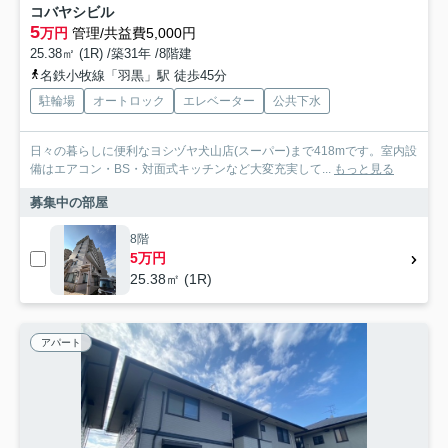
コバヤシビル
5
万円
管理/共益費5,000円
25.38㎡ (1R) /築31年 /8階建
名鉄小牧線「羽黒」駅 徒歩45分
駐輪場
オートロック
エレベーター
公共下水
日々の暮らしに便利なヨシヅヤ犬山店(スーパー)まで418mです。室内設
備はエアコン・BS・対面式キッチンなど大変充実して...
もっと見る
募集中の部屋
8階
5万円
25.38㎡ (1R)
アパート