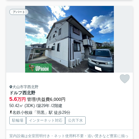
アパート
犬山市字西北野
ドルフ西北野
5.6
万円
管理/共益費6,000円
50.42㎡ (3DK) /築29年 /2階建
名鉄小牧線「羽黒」駅 徒歩29分
駐輪場
インターネット対応
公共下水
室内設備は全室照明付き・ネット使用料不要・追い焚きなど豊富に揃っ