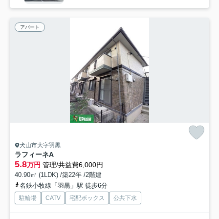
アパート
犬山市大字羽黒
ラフィーネA
5.8
万円
管理/共益費6,000円
40.90㎡ (1LDK) /築22年 /2階建
名鉄小牧線「羽黒」駅 徒歩6分
駐輪場
CATV
宅配ボックス
公共下水