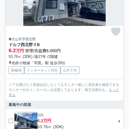
犬山市字西北野
ドルフ西北野ⅡB
6.2
万円
管理/共益費6,000円
53.76㎡ (3DK) /築27年 /2階建
名鉄小牧線「羽黒」駅 徒歩29分
駐輪場
インターネット対応
公共下水
ドアを開けたり直接会話しなくてもモニター越しに来訪者を確認できる
モニター付きインターホンを設置しております。独立洗面台を...
もっと
見る
募集中の部屋
205
6.2万円
53.76㎡ (3DK)