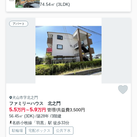
74.54㎡ (3LDK)
アパート
犬山市字北之門
ファミリーハウス 北之門
5.5
5.9
万円～
万円
管理/共益費3,500円
56.45㎡ (3DK) /築28年 /3階建
名鉄小牧線「羽黒」駅 徒歩33分
駐輪場
宅配ボックス
公共下水