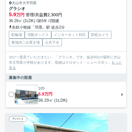
犬山市大字羽黒
グラシオ
5.9
万円
管理/共益費2,300円
36.29㎡ (1LDK) /築5年 /2階建
名鉄小牧線「羽黒」駅 徒歩2分
駐輪場
宅配ボックス
インターネット対応
防犯カメラ
敷地内ごみ置き場
公共下水
ぜひ一度見ていただきたい、「グラシオ」です。徒歩9分の場所に犬山
市立羽黒小学校があります。収納はクロゼット・シューズボッ...
もっと
見る
募集中の部屋
105
5.9万円
36.29㎡ (1LDK)
アパート