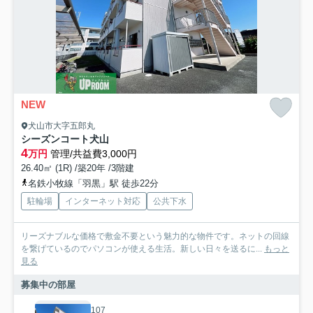
NEW
犬山市大字五郎丸
シーズンコート犬山
4
万円
管理/共益費3,000円
26.40㎡ (1R) /築20年 /3階建
名鉄小牧線「羽黒」駅 徒歩22分
駐輪場
インターネット対応
公共下水
リーズナブルな価格で敷金不要という魅力的な物件です。ネットの回線
を繋げているのでパソコンが使える生活。新しい日々を送るに...
もっと
見る
募集中の部屋
107