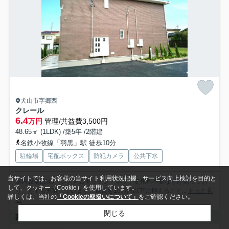
犬山市字郷西
クレール
6.4
万円
管理/共益費3,500円
48.65㎡ (1LDK) /築5年 /2階建
名鉄小牧線「羽黒」駅 徒歩10分
駐輪場
宅配ボックス
防犯カメラ
公共下水
当サイトでは、お客様の当サイト利用状況把握、サービス向上検討を目的と
室内設備はBS・システムキッチン・ネット使用料不要などが揃ってお
して、クッキー（Cookie）を使用しています。
り、とても充実しています。家賃を10万円以下に抑えること...
もっと見
詳しくは、当社の
「Cookieの取扱いについて」
をご確認ください。
る
閉じる
募集中の部屋