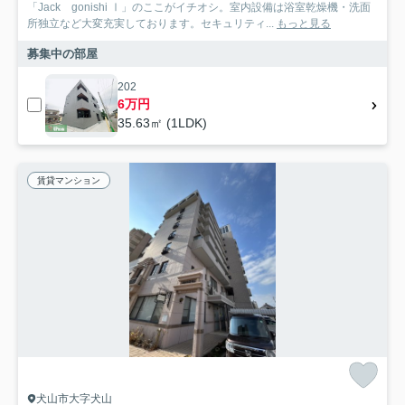
「Jack gonishi Ⅰ」のここがイチオシ。室内設備は浴室乾燥機・洗面
所独立など大変充実しております。セキュリティ...
もっと見る
募集中の部屋
202
6万円
35.63㎡ (1LDK)
賃貸マンション
犬山市大字犬山