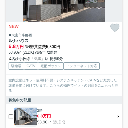
NEW
犬山市字郷西
ルナハウス
6.8
万円
管理/共益費5,500円
53.90㎡ (2LDK) /築5年 /2階建
名鉄小牧線「羽黒」駅 徒歩9分
駐輪場
CATV
宅配ボックス
インターネット対応
室内設備はネット使用料不要・システムキッチン・CATVなど充実した
設備を備え付けています。こちらの物件でペットの飼育をご...
もっと見
る
募集中の部屋
2階
6.8万円
53.90㎡ (2LDK)