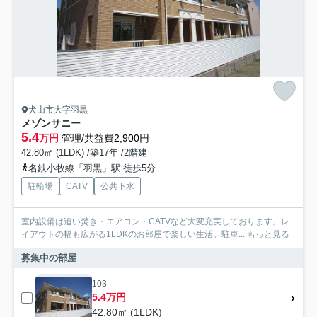
犬山市大字羽黒
メゾンサニー
5.4
万円
管理/共益費2,900円
42.80㎡ (1LDK) /築17年 /2階建
名鉄小牧線「羽黒」駅 徒歩5分
駐輪場
CATV
公共下水
室内設備は追い焚き・エアコン・CATVなど大変充実しております。レ
イアウトの幅も広がる1LDKのお部屋で楽しい生活。駐車...
もっと見る
募集中の部屋
103
5.4万円
42.80㎡ (1LDK)