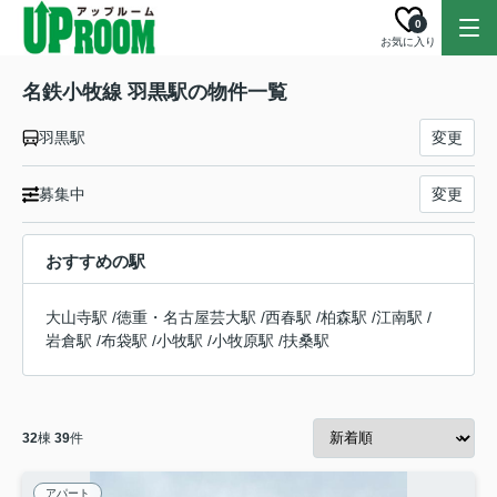
0
お気に入り
名鉄小牧線 羽黒駅の物件一覧
羽黒駅
変更
募集中
変更
おすすめの駅
大山寺駅
/
徳重・名古屋芸大駅
/
西春駅
/
柏森駅
/
江南駅
/
岩倉駅
/
布袋駅
/
小牧駅
/
小牧原駅
/
扶桑駅
32
棟
39
件
アパート