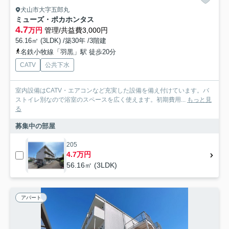
犬山市大字五郎丸
ミューズ・ポカホンタス
4.7
万円
管理/共益費3,000円
56.16㎡ (3LDK) /築30年 /3階建
名鉄小牧線「羽黒」駅 徒歩20分
CATV
公共下水
室内設備はCATV・エアコンなど充実した設備を備え付けています。バ
ストイレ別なので浴室のスペースを広く使えます。初期費用...
もっと見
る
募集中の部屋
205
4.7万円
56.16㎡ (3LDK)
アパート