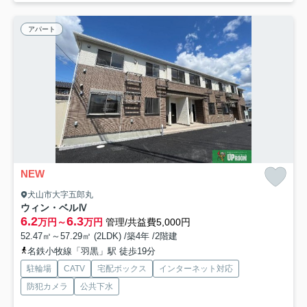
アパート
NEW
犬山市大字五郎丸
ウィン・ベルⅣ
6.2
6.3
万円～
万円
管理/共益費5,000円
52.47㎡～57.29㎡ (2LDK) /築4年 /2階建
名鉄小牧線「羽黒」駅 徒歩19分
駐輪場
CATV
宅配ボックス
インターネット対応
防犯カメラ
公共下水