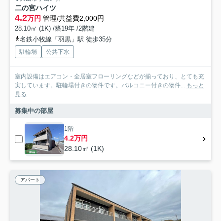
二の宮ハイツ
4.2
万円
管理/共益費2,000円
28.10㎡ (1K) /築19年 /2階建
名鉄小牧線「羽黒」駅 徒歩35分
駐輪場
公共下水
室内設備はエアコン・全居室フローリングなどが揃っており、とても充
実しています。駐輪場付きの物件です。バルコニー付きの物件...
もっと
見る
募集中の部屋
1階
4.2万円
28.10㎡ (1K)
アパート