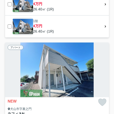
4万円
26.40㎡ (1R)
1階
4万円
26.40㎡ (1R)
アパート
NEW
犬山市字裏之門
ラフィネN