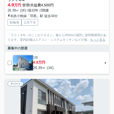
4.9
万円
管理/共益費4,500円
26.39㎡ (1K) /築10年 /2階建
名鉄小牧線「羽黒」駅 徒歩34分
駐輪場
公共下水
「ラフィネN」のここがイチオシ。家から450mの場所に楽田郵便局があ
ります。室内設備はエアコン・システムキッチンなどが揃...
もっと見る
募集中の部屋
1階
4.9万円
26.39㎡ (1K)
アパート