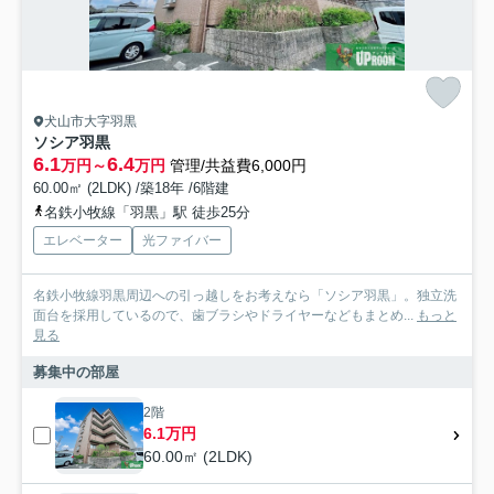
犬山市大字羽黒
ソシア羽黒
6.1
6.4
万円～
万円
管理/共益費6,000円
60.00㎡ (2LDK) /築18年 /6階建
名鉄小牧線「羽黒」駅 徒歩25分
エレベーター
光ファイバー
名鉄小牧線羽黒周辺への引っ越しをお考えなら「ソシア羽黒」。独立洗
面台を採用しているので、歯ブラシやドライヤーなどもまとめ...
もっと
見る
募集中の部屋
2階
6.1万円
60.00㎡ (2LDK)