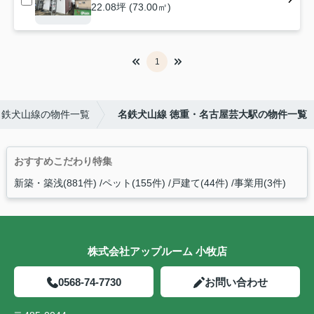
22.08坪 (73.00㎡)
1
名鉄犬山線の物件一覧
名鉄犬山線 徳重・名古屋芸大駅の物件一覧
おすすめこだわり特集
新築・築浅(881件)
ペット(155件)
戸建て(44件)
事業用(3件)
株式会社アップルーム 小牧店
0568-74-7730
お問い合わせ