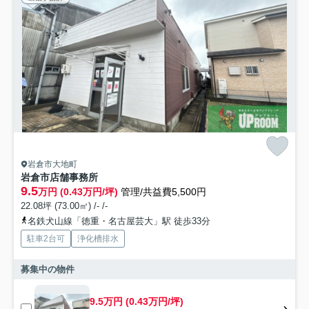
岩倉市大地町
岩倉市店舗事務所
9.5
万円 (0.43万円/坪)
管理/共益費5,500円
22.08坪 (73.00㎡) /- /-
名鉄犬山線「徳重・名古屋芸大」駅 徒歩33分
駐車2台可
浄化槽排水
募集中の物件
9.5万円 (0.43万円/坪)