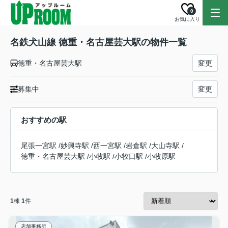
0
お気に入り
名鉄犬山線 徳重・名古屋芸大駅の物件一覧
徳重・名古屋芸大駅
変更
募集中
変更
おすすめの駅
尾張一宮駅
/
妙興寺駅
/
西一宮駅
/
岩倉駅
/
大山寺駅
/
徳重・名古屋芸大駅
/
小牧駅
/
小牧口駅
/
小牧原駅
1
棟
1
件
店舗事務所