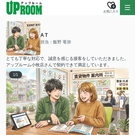
0
お気に入り
A T
担当：飯野 竜弥
とても丁寧な対応で、誠意を感じる接客をしていただきました。
アップルーム小牧店さんで契約できて満足しています。
1
/
1