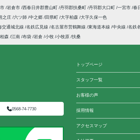
市
岩倉市
西春日井郡豊山町
丹羽郡扶桑町
丹羽郡大口町
一宮市
春
熊之庄
六ツ師
中之郷
田県町
大字柏森
大字久保一色
海交通城北線
名鉄広見線
名古屋市営鶴舞線
東海道本線
中央線
名鉄
柏森
江南
布袋
岩倉
小牧
小牧原
扶桑
トップページ
スタッフ一覧
お客様の声
0568-74-7730
採用情報
アクセスマップ