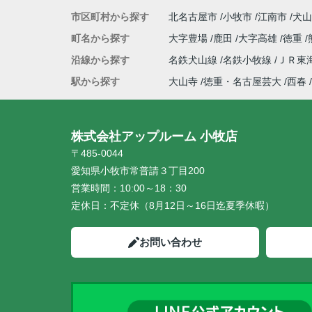
市区町村から探す
北名古屋市
小牧市
江南市
犬山
町名から探す
大字豊場
鹿田
大字高雄
徳重
沿線から探す
名鉄犬山線
名鉄小牧線
ＪＲ東
駅から探す
大山寺
徳重・名古屋芸大
西春
株式会社アップルーム 小牧店
〒485-0044
愛知県小牧市常普請３丁目200
営業時間：
10:00～18：30
定休日：
不定休（8月12日～16日迄夏季休暇）
お問い合わせ