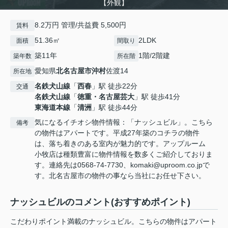
【外観】
8.2万円 管理/共益費 5,500円
賃料
51.36㎡
2LDK
面積
間取り
築11年
1階/2階建
築年数
所在階
愛知県
北名古屋市
沖村
佐渡14
所在地
名鉄犬山線
「
西春
」駅 徒歩22分
交通
名鉄犬山線
「
徳重・名古屋芸大
」駅 徒歩41分
東海道本線
「
清洲
」駅 徒歩44分
気になるイチオシ物件情報：「ナッシュビル」。こちら
備考
の物件はアパートです。平成27年築のコチラの物件
は、落ち着きのある室内が魅力的です。アップルーム
小牧店は種類豊富に物件情報を数多くご紹介しておりま
す。連絡先は0568-74-7730、komaki@uproom.co.jpで
す。北名古屋市の物件の事なら当社にお任せ下さい。
ナッシュビルのコメント(おすすめポイント)
こだわりポイント満載のナッシュビル。こちらの物件はアパート