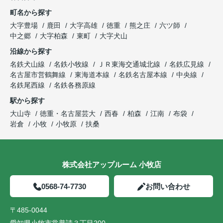
町名から探す
大字豊場
鹿田
大字高雄
徳重
熊之庄
六ツ師
中之郷
大字柏森
東町
大字犬山
沿線から探す
名鉄犬山線
名鉄小牧線
ＪＲ東海交通城北線
名鉄広見線
名古屋市営鶴舞線
東海道本線
名鉄名古屋本線
中央線
名鉄尾西線
名鉄各務原線
駅から探す
大山寺
徳重・名古屋芸大
西春
柏森
江南
布袋
岩倉
小牧
小牧原
扶桑
株式会社アップルーム 小牧店
0568-74-7730
お問い合わせ
〒485-0044