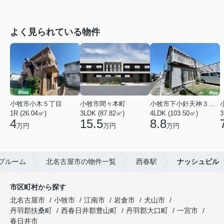
よく見られている物件
小牧市小木５丁目
小牧市間々本町
小牧市下小針天神３丁目
1R (26.04㎡)
3LDK (87.82㎡)
4LDK (103.50㎡)
3
4
15.5
8.8
万円
万円
万円
プルーム
北名古屋市の物件一覧
西春駅
ナッシュビル
市区町村から探す
北名古屋市
小牧市
江南市
岩倉市
犬山市
丹羽郡扶桑町
西春日井郡豊山町
丹羽郡大口町
一宮市
春日井市