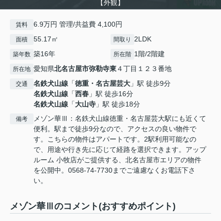
【外観】
6.9万円 管理/共益費 4,100円
賃料
55.17㎡
2LDK
面積
間取り
築16年
1階/2階建
築年数
所在階
愛知県
北名古屋市
弥勒寺東
４丁目１２３番地
所在地
名鉄犬山線
「
徳重・名古屋芸大
」駅 徒歩9分
交通
名鉄犬山線
「
西春
」駅 徒歩16分
名鉄犬山線
「
大山寺
」駅 徒歩18分
メゾン華Ⅲ：名鉄犬山線徳重・名古屋芸大駅にも近くて
備考
便利。駅まで徒歩9分なので、アクセスの良い物件で
す。こちらの物件はアパートです。2駅利用可能なの
で、用途や行き先に応じて経路を選択できます。アップ
ルーム 小牧店がご提供する、北名古屋市エリアの物件
を公開中。0568-74-7730までご遠慮なくお電話下さ
い。
メゾン華Ⅲのコメント(おすすめポイント)