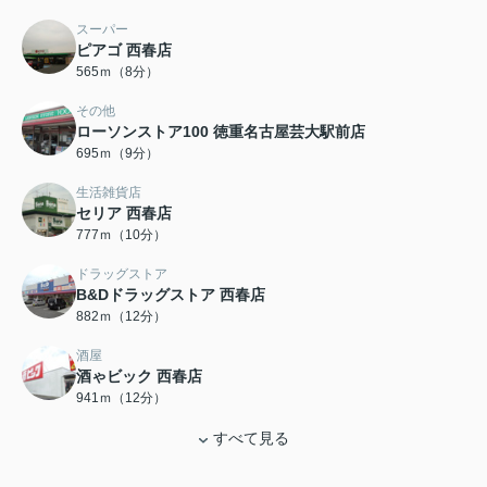
スーパー
ピアゴ 西春店
565ｍ（8分）
その他
ローソンストア100 徳重名古屋芸大駅前店
695ｍ（9分）
生活雑貨店
セリア 西春店
777ｍ（10分）
ドラッグストア
B&Dドラッグストア 西春店
882ｍ（12分）
酒屋
酒ゃビック 西春店
941ｍ（12分）
すべて見る