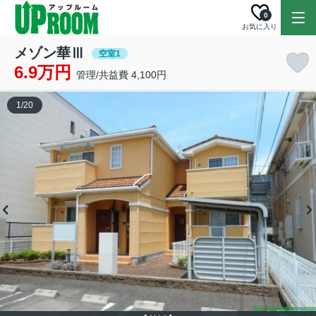
0
お気に入り
メゾン華Ⅲ
空室1
6.9万円
管理/共益費 4,100円
1
/
20