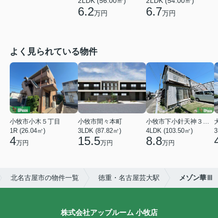
2LDK (56.00㎡)
2LDK (54.00㎡)
6.2
6.7
万円
万円
よく見られている物件
小牧市小木５丁目
小牧市間々本町
小牧市下小針天神３丁目
1R (26.04㎡)
3LDK (87.82㎡)
4LDK (103.50㎡)
3
4
15.5
8.8
万円
万円
万円
北名古屋市の物件一覧
徳重・名古屋芸大駅
メゾン華Ⅲ
株式会社アップルーム 小牧店