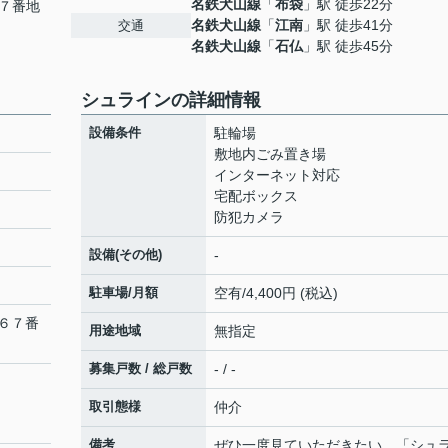
名鉄犬山線
「
布袋
」駅 徒歩22分
７番地
名鉄犬山線
「
江南
」駅 徒歩41分
交通
名鉄犬山線
「
石仏
」駅 徒歩45分
シュラインの詳細情報
設備条件
駐輪場
敷地内ごみ置き場
インターネット対応
宅配ボックス
防犯カメラ
設備(その他)
-
駐車場/月額
空有/4,400円 (税込)
６７番
用途地域
無指定
募集戸数 / 総戸数
- / -
取引態様
仲介
備考
ぜひ一度見ていただきたい、「シュ