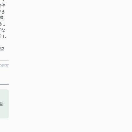
物件
でき
満
望に
富な
介し
希望
の見方
話