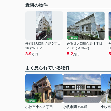
近隣の物件
丹羽郡大口町余野５丁目
丹羽郡大口町余野３丁目
1K (26.00㎡)
2LDK (54.36㎡)
3
3.9
5.2
5
万円
万円
よく見られている物件
小牧市小木５丁目
小牧市間々本町
小牧市