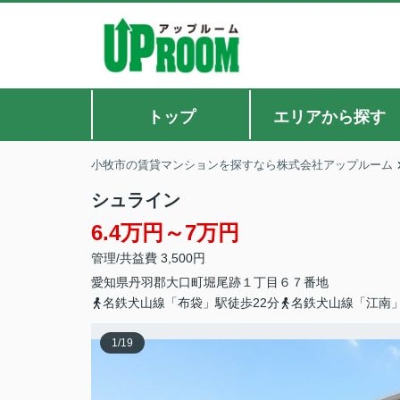
トップ
エリアから探す
小牧市の賃貸マンションを探すなら株式会社アップルーム
シュライン
6.4万円～7万円
管理/共益費 3,500円
愛知県
丹羽郡大口町
堀尾跡
１丁目６７番地
名鉄犬山線「布袋」駅徒歩22分
名鉄犬山線「江南」
1
/
19