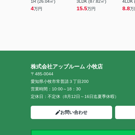
1R (26.04㎡)
3LDK (87.82㎡)
4LDK 
4
15.5
8.8
万円
万円
万
株式会社アップルーム 小牧店
〒485-0044
愛知県小牧市常普請３丁目200
営業時間：
10:00～18：30
定休日：
不定休（8月12日～16日迄夏季休暇）
お問い合わせ