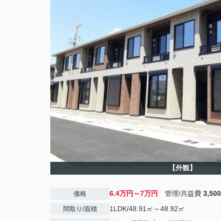
【外観】
6.4万円～7万円
管理/共益費
3,50
価格
1LDK/48.91㎡～48.92㎡
間取り/面積