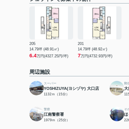
205
201
14.79坪 (48.91㎡)
14.79坪 (48.92㎡)
6.4
7
万円(4327.25円/坪)
万円(4732.93円/坪)
周辺施設
スーパー
郵
YOSHIZUYA(ヨシヅヤ) 大口店
大
1132ｍ（15分）
1
警察
そ
江南警察署
ほ
1979ｍ（25分）
2