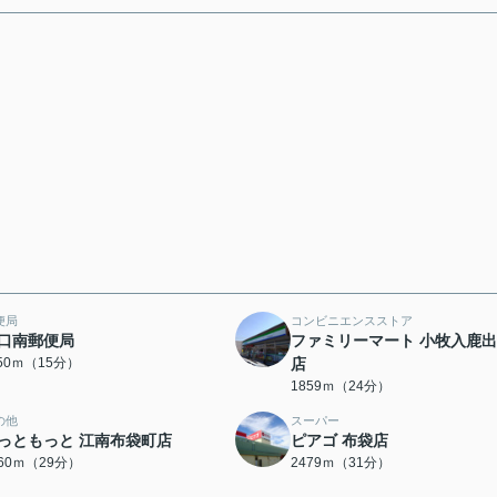
便局
コンビニエンスストア
口南郵便局
ファミリーマート 小牧入鹿
150ｍ（15分）
店
1859ｍ（24分）
の他
スーパー
っともっと 江南布袋町店
ピアゴ 布袋店
260ｍ（29分）
2479ｍ（31分）