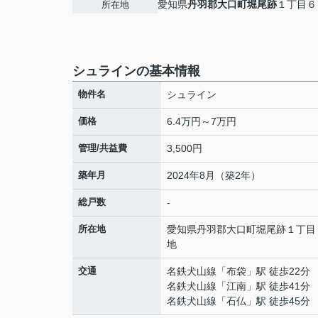
愛知県
丹羽郡大口町
堀尾跡
１丁目６
所在地
シュラインの基本情報
物件名
シュライン
価格
6.4万円～7万円
管理/共益費
3,500円
築年月
2024年8月（築2年）
総戸数
-
所在地
愛知県
丹羽郡大口町
堀尾跡
１丁目
地
交通
名鉄犬山線
「
布袋
」駅 徒歩22分
名鉄犬山線
「
江南
」駅 徒歩41分
名鉄犬山線
「
石仏
」駅 徒歩45分