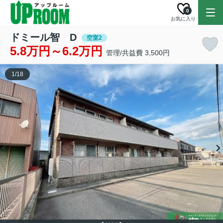
0
お気に入り
ドミール智 D
空室2
5.8万円～6.2万円
管理/共益費 3,500円
1
/
18