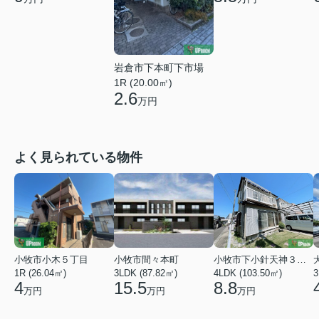
岩倉市下本町下市場
1R (20.00㎡)
2.6
万円
よく見られている物件
小牧市小木５丁目
小牧市間々本町
小牧市下小針天神３丁目
1R (26.04㎡)
3LDK (87.82㎡)
4LDK (103.50㎡)
3
4
15.5
8.8
万円
万円
万円