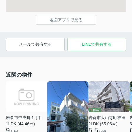
地図アプリで見る
メールで共有する
LINEで共有する
近隣の物件
岩倉市大山寺町神田
岩倉市中央町１丁目
2LDK (55.03㎡)
3
1LDK (44.46㎡)
5.5
9
万円
万円