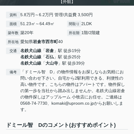
【外観】
5.8万円～6.2万円 管理/共益費 3,500円
賃料
51.23㎡～64.49㎡
2LDK
面積
間取り
築20年
1階/2階建
築年数
所在階
愛知県
岩倉市
西市町
40
所在地
名鉄犬山線
「
岩倉
」駅 徒歩19分
交通
名鉄犬山線
「
石仏
」駅 徒歩25分
名鉄犬山線
「
大山寺
」駅 徒歩39分
「ドミール智 D」の物件情報をお探しならお気軽にお
備考
問い合わせ下さい。自宅から2駅利用できる、利便性の
高い物件です。こちらの物件はアパートです。物件探し
の第一歩を当社から踏み出しませんか。名鉄犬山線岩倉
の物件探しはアップルーム 小牧店にお任せ。ご連絡は
0568-74-7730、komaki@uproom.co.jpからお願いしま
す。
ドミール智 Dのコメント(おすすめポイント)