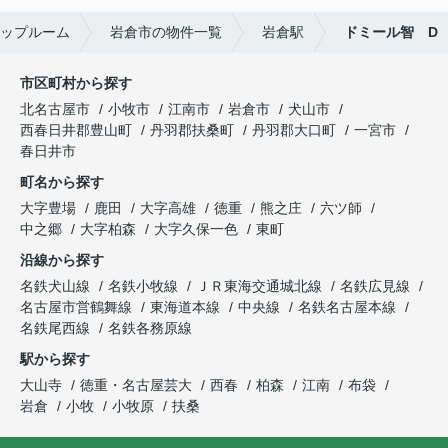
ップルーム
岩倉市の物件一覧
岩倉駅
ドミール智 D
市区町村から探す
北名古屋市
小牧市
江南市
岩倉市
犬山市
西春日井郡豊山町
丹羽郡扶桑町
丹羽郡大口町
一宮市
春日井市
町名から探す
大字豊場
鹿田
大字高雄
徳重
熊之庄
六ツ師
中之郷
大字柏森
大字久保一色
東町
沿線から探す
名鉄犬山線
名鉄小牧線
ＪＲ東海交通城北線
名鉄広見線
名古屋市営鶴舞線
東海道本線
中央線
名鉄名古屋本線
名鉄尾西線
名鉄各務原線
駅から探す
大山寺
徳重・名古屋芸大
西春
柏森
江南
布袋
岩倉
小牧
小牧原
扶桑