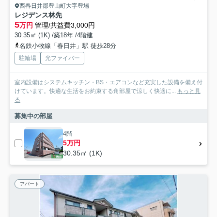
西春日井郡豊山町大字豊場
レジデンス林先
5
万円
管理/共益費3,000円
30.35㎡ (1K) /築18年 /4階建
名鉄小牧線「春日井」駅 徒歩28分
駐輪場
光ファイバー
室内設備はシステムキッチン・BS・エアコンなど充実した設備を備え付
けています。快適な生活をお約束する角部屋で涼しく快適に...
もっと見
る
募集中の部屋
4階
5万円
30.35㎡ (1K)
アパート