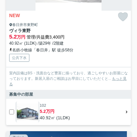
NEW
春日井市東野町
ヴィラ東野
5.2
万円
管理/共益費3,400円
40.92㎡ (1LDK) /築29年 /2階建
名鉄小牧線「春日井」駅 徒歩58分
公共下水
室内設備はBS・洗面台など豊富に揃っており、過ごしやすいお部屋にな
っております。新居入居のご相談はお早目にしていただくと...
もっと見
る
募集中の部屋
102
5.2万円
40.92㎡ (1LDK)