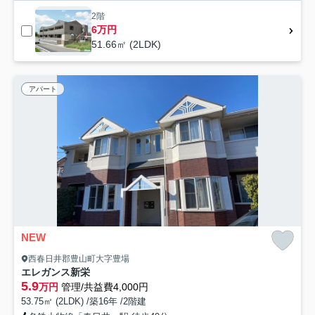
2階
6万円
51.66㎡ (2LDK)
アパート
NEW
西春日井郡豊山町大字豊場
エレガンス新栄
5.9
万円
管理/共益費4,000円
53.75㎡ (2LDK) /築16年 /2階建