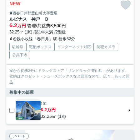
NEW
西春日井郡豊山町大字豊場
ルピナス 神戸 Ｂ
6.2
万円
管理/共益費3,500円
32.25㎡ (1K) /築1年未満 /2階建
名鉄小牧線「春日井」駅 徒歩32分
駐輪場
宅配ボックス
インターネット対応
防犯カメラ
公共下水
家から徒歩3分にドラッグストア「サンドラッグ 豊山店」があります。
収納はクロゼット・シューズボックスなど豊富なので、広々...
もっと見
る
募集中の部屋
101
6.2万円
32.25㎡ (1K)
アパート