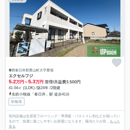
アパート
西春日井郡豊山町大字豊場
エクセルフジ
5.2
5.3
万円～
万円
管理/共益費3,500円
41.04㎡ (1LDK) /築24年 /2階建
名鉄小牧線「春日井」駅 徒歩41分
駐輪場
室内設備は全居室フローリング・専用庭・バストイレ別などが揃ってい
るので、快適に過ごしやすいお部屋になります。陽当たりが良...
もっと
見る