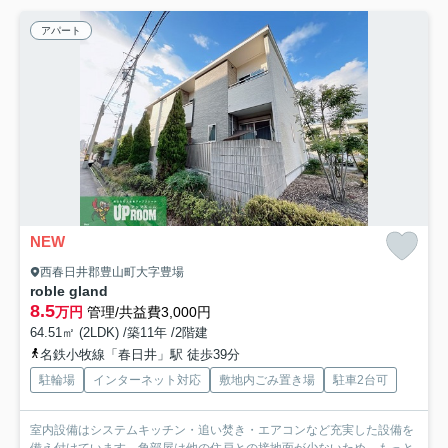
アパート
NEW
西春日井郡豊山町大字豊場
roble gland
8.5
万円
管理/共益費3,000円
64.51㎡ (2LDK) /築11年 /2階建
名鉄小牧線「春日井」駅 徒歩39分
駐輪場
インターネット対応
敷地内ごみ置き場
駐車2台可
室内設備はシステムキッチン・追い焚き・エアコンなど充実した設備を