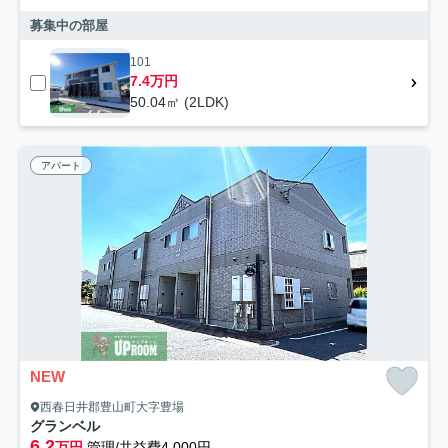
募集中の部屋
101
7.4万円
50.04㎡ (2LDK)
アパート
NEW
西春日井郡豊山町大字豊場
グランベル
6.2
万円
管理/共益費4,000円