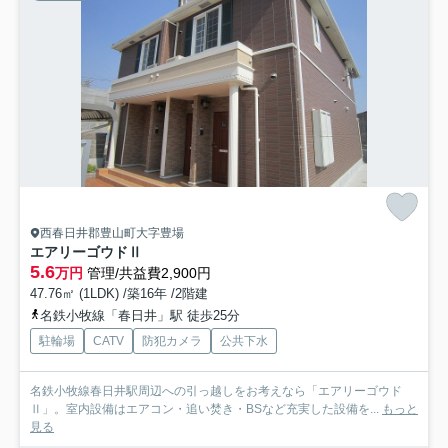
西春日井郡豊山町大字豊場
エアリーゴウドⅡ
5.6
万円
管理/共益費2,900円
47.76㎡ (1LDK) /築16年 /2階建
名鉄小牧線「春日井」駅 徒歩25分
駐輪場
CATV
防犯カメラ
公共下水
名鉄小牧線春日井駅周辺への引っ越しをお考えなら「エアリーゴウド
Ⅱ」。室内設備はエアコン・追い焚き・BSなど充実した設備を...
もっと
見る