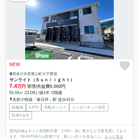
NEW
西春日井郡豊山町大字豊場
サンライト（Ｓｕｎｌｉｇｈｔ）
7.4
万円
管理/共益費5,000円
50.04㎡ (2LDK) /築1年 /2階建
名鉄小牧線「春日井」駅 徒歩41分
駐輪場
CATV
宅配ボックス
インターネット対応
駐車2台可
室内設備はネット使用料不要・CATV・追い焚きなど大変充実しており
ます。50.04平米のお部屋です。新しい日々を送るにふ...
もっと見る