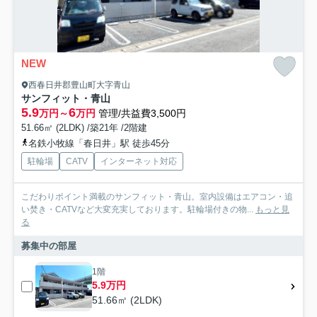
NEW
西春日井郡豊山町大字青山
サンフィット・青山
5.9
6
万円～
万円
管理/共益費3,500円
51.66㎡ (2LDK) /築21年 /2階建
名鉄小牧線「春日井」駅 徒歩45分
駐輪場
CATV
インターネット対応
こだわりポイント満載のサンフィット・青山。室内設備はエアコン・追
い焚き・CATVなど大変充実しております。駐輪場付きの物...
もっと見
る
募集中の部屋
1階
5.9万円
51.66㎡ (2LDK)