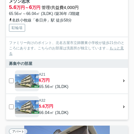
メゾン志水
5.6
6
万円～
万円
管理/共益費4,000円
65.56㎡～66.04㎡ (3LDK) /築36年 /3階建
名鉄小牧線「春日井」駅 徒歩58分
駐輪場
ファミリー向けのポイント、北名古屋市立師勝東小学校が徒歩21分のと
ころにあります。こちらのお部屋は洗面所が独立しています...
もっと見
る
募集中の部屋
A21
6万円
65.56㎡ (3LDK)
A32
5.6万円
66.04㎡ (3LDK)
アパート