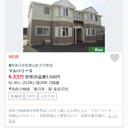
NEW
西春日井郡豊山町大字豊場
マルベリーＳ
6.3
万円
管理/共益費3,500円
61.40㎡ (2LDK) /築20年 /2階建
名鉄小牧線「春日井」駅 徒歩32分
駐輪場
CATV
公共下水
名鉄小牧線春日井駅周辺への引っ越しをお考えなら「マルベリーＳ」。
収納はクロゼット・玄関収納など豊富なので、衣類や履き物の...
もっと
見る