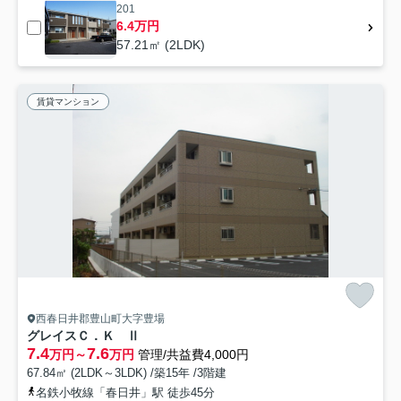
201
6.4万円
57.21㎡ (2LDK)
賃貸マンション
西春日井郡豊山町大字豊場
グレイスＣ．Ｋ Ⅱ
7.4
7.6
万円～
万円
管理/共益費4,000円
67.84㎡ (2LDK～3LDK) /築15年 /3階建
名鉄小牧線「春日井」駅 徒歩45分