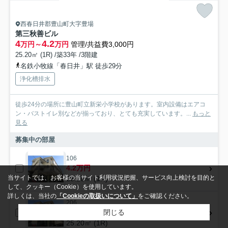
西春日井郡豊山町大字豊場
第三秋善ビル
4
4.2
万円～
万円
管理/共益費3,000円
25.20㎡ (1R) /築33年 /3階建
名鉄小牧線「春日井」駅 徒歩29分
浄化槽排水
徒歩24分の場所に豊山町立新栄小学校があります。室内設備はエアコ
ン・バストイレ別などが揃っており、とても充実しています。...
もっと
見る
募集中の部屋
106
4.2万円
当サイトでは、お客様の当サイト利用状況把握、サービス向上検討を目的と
25.20㎡ (1R)
して、クッキー（Cookie）を使用しています。
詳しくは、当社の
「Cookieの取扱いについて」
をご確認ください。
206
閉じる
4.2万円
25.20㎡ (1R)