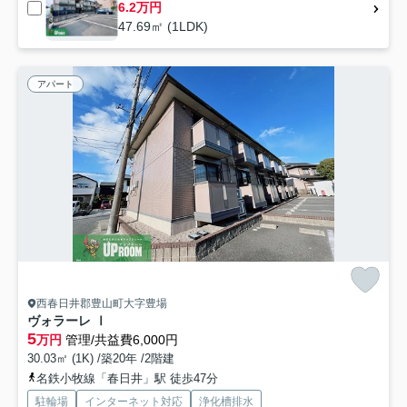
6.2万円
47.69㎡ (1LDK)
アパート
西春日井郡豊山町大字豊場
ヴォラーレ Ⅰ
5
万円
管理/共益費6,000円
30.03㎡ (1K) /築20年 /2階建
名鉄小牧線「春日井」駅 徒歩47分
駐輪場
インターネット対応
浄化槽排水