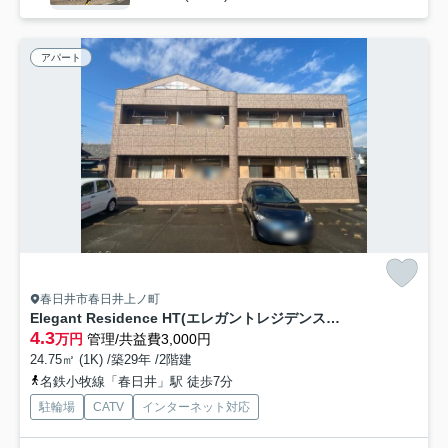
アパート
春日井市春日井上ノ町
Elegant Residence HT(エレガントレジデンスHT)
4.3
万円
管理/共益費3,000円
24.75㎡ (1K) /築29年 /2階建
名鉄小牧線「春日井」駅 徒歩7分
駐輪場
CATV
インターネット対応