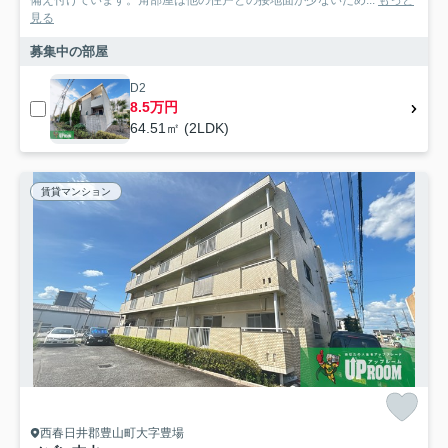
備え付けています。角部屋は他の住戸との接地面が少ないため...
もっと
見る
募集中の部屋
D2
8.5万円
64.51㎡ (2LDK)
賃貸マンション
西春日井郡豊山町大字豊場