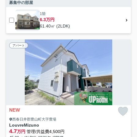
募集中の部屋
1階
6.3万円
61.40㎡ (2LDK)
アパート
NEW
西春日井郡豊山町大字豊場
LouvreMizuno
4.7
万円
管理/共益費4,500円