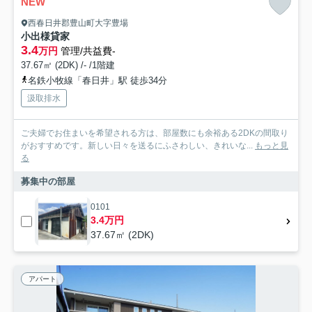
NEW
西春日井郡豊山町大字豊場
小出様貸家
3.4
万円
管理/共益費-
37.67㎡ (2DK) /- /1階建
名鉄小牧線「春日井」駅 徒歩34分
汲取排水
ご夫婦でお住まいを希望される方は、部屋数にも余裕ある2DKの間取り
がおすすめです。新しい日々を送るにふさわしい、きれいな...
もっと見
る
募集中の部屋
0101
3.4万円
37.67㎡ (2DK)
アパート