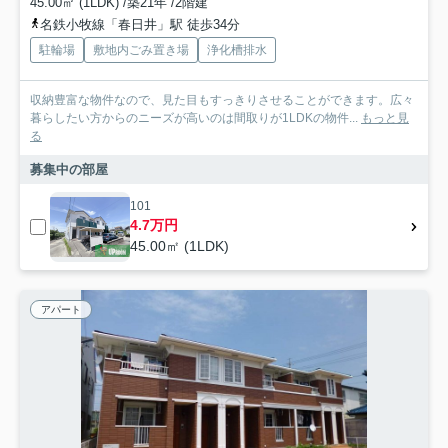
45.00㎡ (1LDK) /築21年 /2階建
名鉄小牧線「春日井」駅 徒歩34分
駐輪場
敷地内ごみ置き場
浄化槽排水
収納豊富な物件なので、見た目もすっきりさせることができます。広々
暮らしたい方からのニーズが高いのは間取りが1LDKの物件...
もっと見
る
募集中の部屋
101
4.7万円
45.00㎡ (1LDK)
アパート