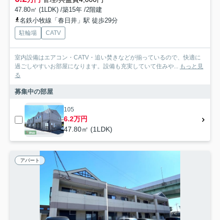
47.80㎡ (1LDK) /築15年 /2階建
名鉄小牧線「春日井」駅 徒歩29分
駐輪場
CATV
室内設備はエアコン・CATV・追い焚きなどが揃っているので、快適に
過ごしやすいお部屋になります。設備も充実していて住みや...
もっと見
る
募集中の部屋
105
6.2万円
47.80㎡ (1LDK)
アパート