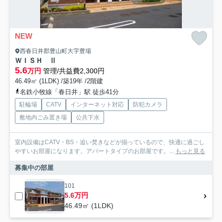
NEW
西春日井郡豊山町大字豊場
ＷＩＳＨ Ⅱ
5.6
万円
管理/共益費2,300円
46.49㎡ (1LDK) /築19年 /2階建
名鉄小牧線「春日井」駅 徒歩41分
駐輪場
CATV
インターネット対応
防犯カメラ
敷地内ごみ置き場
公共下水
室内設備はCATV・BS・追い焚きなどが揃っているので、快適に過ごし
やすいお部屋になります。アパートタイプのお部屋です。...
もっと見る
募集中の部屋
101
5.6万円
46.49㎡ (1LDK)