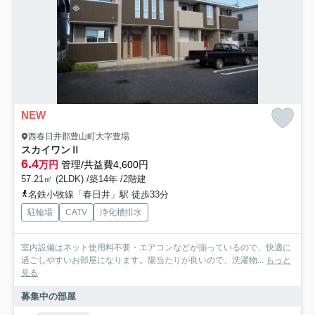
NEW
西春日井郡豊山町大字豊場
スカイワンⅡ
6.4
万円
管理/共益費4,600円
57.21㎡ (2LDK) /築14年 /2階建
名鉄小牧線「春日井」駅 徒歩33分
駐輪場
CATV
浄化槽排水
室内設備はネット使用料不要・エアコンなどが揃っているので、快適に
過ごしやすいお部屋になります。陽当たりが良いので、洗濯物...
もっと
見る
募集中の部屋