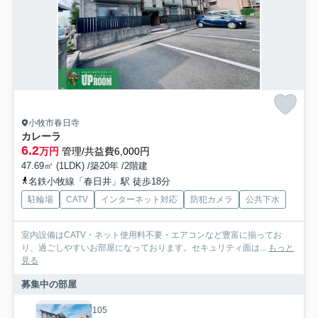
小牧市春日寺
カレーラ
6.2
万円
管理/共益費6,000円
47.69㎡ (1LDK) /築20年 /2階建
名鉄小牧線「春日井」駅 徒歩18分
駐輪場
CATV
インターネット対応
防犯カメラ
公共下水
室内設備はCATV・ネット使用料不要・エアコンなど豊富に揃ってお
り、過ごしやすいお部屋になっております。セキュリティ面は...
もっと
見る
募集中の部屋
105