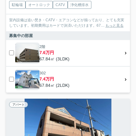
駐輪場
オートロック
CATV
浄化槽排水
室内設備は追い焚き・CATV・エアコンなどが揃っており、とても充実
しています。初期費用はカードで決済いただけます。67....
もっと見る
募集中の部屋
2階
7.6万円
67.84㎡ (3LDK)
302
7.4万円
67.84㎡ (2LDK)
アパート