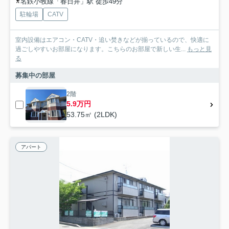
名鉄小牧線「春日井」駅 徒歩49分
駐輪場
CATV
室内設備はエアコン・CATV・追い焚きなどが揃っているので、快適に
過ごしやすいお部屋になります。こちらのお部屋で新しい生...
もっと見
る
募集中の部屋
2階
5.9万円
53.75㎡ (2LDK)
アパート