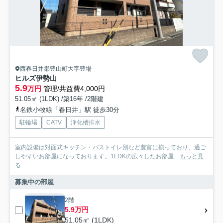
西春日井郡豊山町大字豊場
ヒルズ伊勢山
5.9
万円
管理/共益費4,000円
51.05㎡ (1LDK) /築16年 /2階建
名鉄小牧線「春日井」駅 徒歩30分
駐輪場
CATV
浄化槽排水
室内設備は対面式キッチン・バストイレ別など豊富に揃っており、過ご
しやすいお部屋になっております。1LDKの広々したお部屋...
もっと見
る
募集中の部屋
2階
5.9万円
51.05㎡ (1LDK)