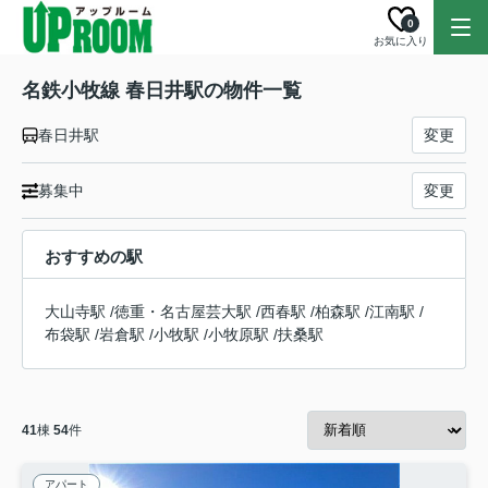
0
お気に入り
名鉄小牧線 春日井駅の物件一覧
春日井駅
変更
募集中
変更
おすすめの駅
大山寺駅
/
徳重・名古屋芸大駅
/
西春駅
/
柏森駅
/
江南駅
/
布袋駅
/
岩倉駅
/
小牧駅
/
小牧原駅
/
扶桑駅
41
棟
54
件
アパート