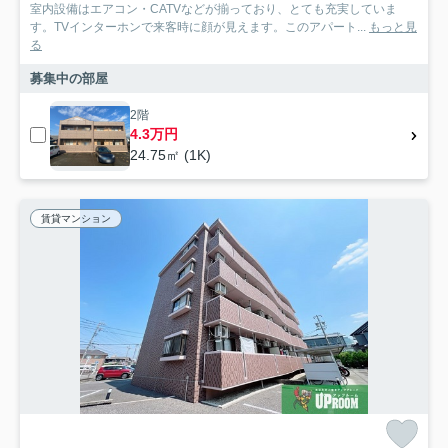
室内設備はエアコン・CATVなどが揃っており、とても充実していま
す。TVインターホンで来客時に顔が見えます。このアパート...
もっと見
る
募集中の部屋
2階
4.3万円
24.75㎡ (1K)
賃貸マンション