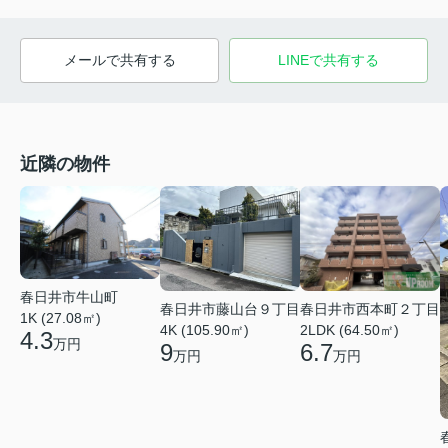
メールで共有する
LINEで共有する
近隣の物件
春日井市牛山町
春日井市藤山台９丁目
春日井市西本町２丁目
1K (27.08㎡)
4K (105.90㎡)
2LDK (64.50㎡)
4.3
万円
9
6.7
万円
万円