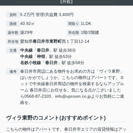
【外観】
5.2万円 管理/共益費 3,400円
賃料
40.92㎡
1LDK
面積
間取り
築29年
1階/2階建
築年数
所在階
愛知県
春日井市
東野町
西１丁目12-14
所在地
中央線
「
春日井
」駅 徒歩38分
交通
中央線
「
神領
」駅 徒歩53分
名鉄小牧線
「
春日井
」駅 徒歩58分
春日井市周辺にある物件をお求めの方は「ヴィラ東野」
備考
はいかがでしょうか。こちらの物件はアパートです。ネ
ットで中央線春日井周辺の物件を検索するならアップル
ーム 春日井店にお任せを。気になる点がございました
ら0568-87-2103、info@uproom.co.jpよりお気軽にご連
絡を。
ヴィラ東野のコメント(おすすめポイント)
こちらの物件はアパートです。春日井市エリアの賃貸情報はアッ