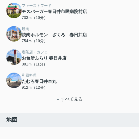
ファーストフード
モスバーガー春日井市民病院前店
733ｍ（10分）
焼肉
焼肉ホルモン ざくろ 春日井店
754ｍ（10分）
喫茶店・カフェ
お台所ふらり 春日井店
801ｍ（11分）
和風料理
たむろ春日井本丸
912ｍ（12分）
すべて見る
地図