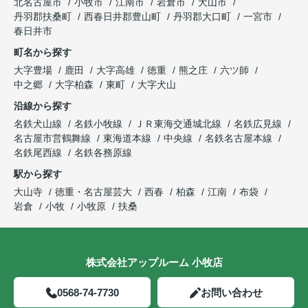
北名古屋市
小牧市
江南市
岩倉市
犬山市
丹羽郡扶桑町
西春日井郡豊山町
丹羽郡大口町
一宮市
春日井市
町名から探す
大字豊場
鹿田
大字高雄
徳重
熊之庄
六ツ師
中之郷
大字柏森
東町
大字犬山
沿線から探す
名鉄犬山線
名鉄小牧線
ＪＲ東海交通城北線
名鉄広見線
名古屋市営鶴舞線
東海道本線
中央線
名鉄名古屋本線
名鉄尾西線
名鉄各務原線
駅から探す
大山寺
徳重・名古屋芸大
西春
柏森
江南
布袋
岩倉
小牧
小牧原
扶桑
株式会社アップルーム 小牧店
0568-74-7730
お問い合わせ