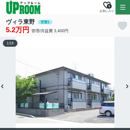
0
お気に入り
ヴィラ東野
空室1
5.2万円
管理/共益費 3,400円
1
/
18