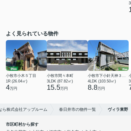
3
よく見られている物件
小牧市小木５丁目
小牧市間々本町
小牧市下小針天神３丁目
1R (26.04㎡)
3LDK (87.82㎡)
4LDK (103.50㎡)
3
4
15.5
8.8
万円
万円
万円
なら株式会社アップルーム
春日井市の物件一覧
ヴィラ東野
市区町村から探す