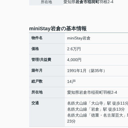
愛知県
岩倉市
稲荷町
羽根2-4
所在地
miniStay岩倉の基本情報
物件名
miniStay岩倉
価格
2.6万円
管理/共益費
4,000円
築年月
1991年1月（築35年）
総戸数
14戸
所在地
愛知県
岩倉市
稲荷町
羽根2-4
交通
名鉄犬山線
「
大山寺
」駅 徒歩11
名鉄犬山線
「
岩倉
」駅 徒歩13分
名鉄犬山線
「
徳重・名古屋芸大
」
23分