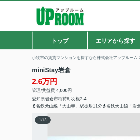
トップ
エリアから探す
小牧市の賃貸マンションを探すなら株式会社アップルーム
miniStay岩倉
2.6万円
管理/共益費 4,000円
愛知県
岩倉市
稲荷町
羽根2-4
名鉄犬山線「大山寺」駅徒歩11分
名鉄犬山線「岩倉
1
/
13