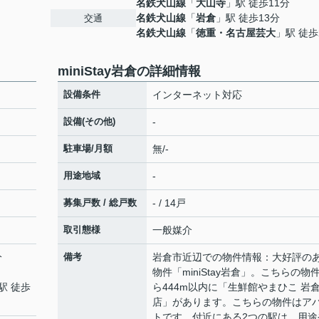
名鉄犬山線
「
大山寺
」駅 徒歩11分
名鉄犬山線
「
岩倉
」駅 徒歩13分
交通
名鉄犬山線
「
徳重・名古屋芸大
」駅 徒歩
miniStay岩倉の詳細情報
設備条件
インターネット対応
設備(その他)
-
駐車場/月額
無/-
用途地域
-
募集戸数 / 総戸数
- / 14戸
取引態様
一般媒介
分
備考
岩倉市近辺での物件情報：大好評の
物件「miniStay岩倉」。こちらの物
駅 徒歩
ら444m以内に「生鮮館やまひこ 岩
店」があります。こちらの物件はア
トです。付近にある2つの駅は、用途