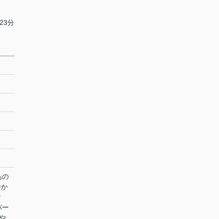
23分
あの
件か
倉
パー
や