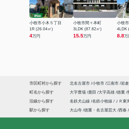
小牧市小木５丁目
小牧市間々本町
小牧市
1R (26.04㎡)
3LDK (87.82㎡)
4LDK 
4
15.5
8.8
万円
万円
万
市区町村から探す
北名古屋市
小牧市
江南市
岩倉
町名から探す
大字豊場
鹿田
大字高雄
徳重
沿線から探す
名鉄犬山線
名鉄小牧線
ＪＲ東
駅から探す
大山寺
徳重・名古屋芸大
西春