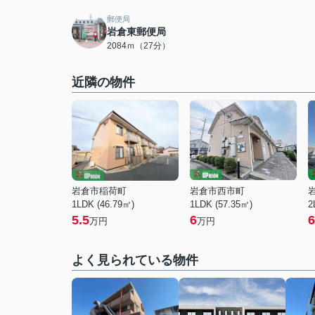
郵便局
岩倉東郵便局
2084ｍ（27分）
近隣の物件
岩倉市稲荷町
岩倉市西市町
1LDK (46.79㎡)
1LDK (57.35㎡)
2
5.5
6
6
万円
万円
よく見られている物件