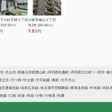
下小針天神３丁目
小牧市城山２丁目
(103.50㎡)
3LDK (83.46㎡)
7.5
円
万円
市
犬山市
西春日井郡豊山町
丹羽郡扶桑町
丹羽郡大口町
一宮市
春
熊之庄
六ツ師
中之郷
大字柏森
東町
大字犬山
海交通城北線
名鉄広見線
名古屋市営鶴舞線
東海道本線
中央線
名鉄
柏森
江南
岩倉
布袋
小牧
小牧原
扶桑