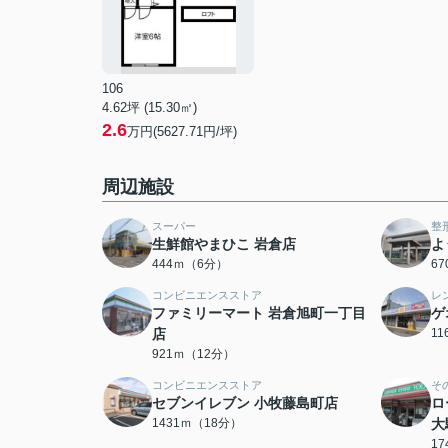
106
4.62坪 (15.30㎡)
2.6
万円(5627.71円/坪)
周辺施設
スーパー
整
生鮮館やまひこ 岩倉店
よ
444ｍ（6分）
6
コンビニエンスストア
レ
ファミリーマート 岩倉旭町一丁目
ゲ
店
1
921ｍ（12分）
コンビニエンスストア
そ
セブンイレブン 小牧藤島町店
ロ
1431ｍ（18分）
大
1