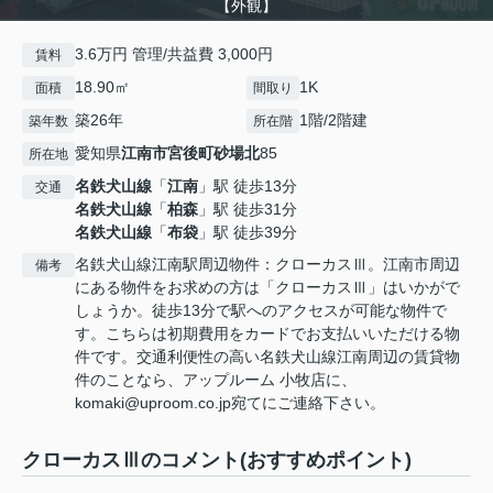
【外観】
3.6万円 管理/共益費 3,000円
賃料
18.90㎡
1K
面積
間取り
築26年
1階/2階建
築年数
所在階
愛知県
江南市
宮後町砂場北
85
所在地
名鉄犬山線
「
江南
」駅 徒歩13分
交通
名鉄犬山線
「
柏森
」駅 徒歩31分
名鉄犬山線
「
布袋
」駅 徒歩39分
名鉄犬山線江南駅周辺物件：クローカスⅢ。江南市周辺
備考
にある物件をお求めの方は「クローカスⅢ」はいかがで
しょうか。徒歩13分で駅へのアクセスが可能な物件で
す。こちらは初期費用をカードでお支払いいただける物
件です。交通利便性の高い名鉄犬山線江南周辺の賃貸物
件のことなら、アップルーム 小牧店に、
komaki@uproom.co.jp宛てにご連絡下さい。
クローカスⅢのコメント(おすすめポイント)