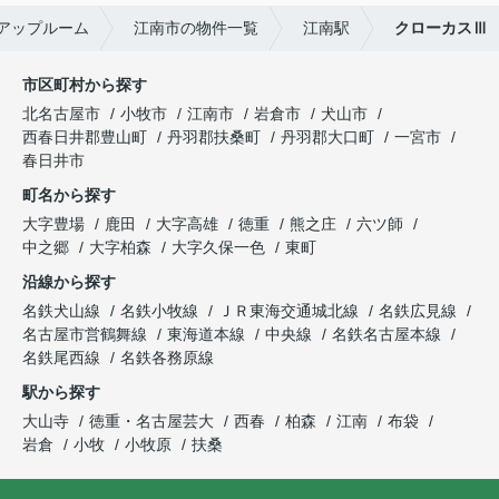
アップルーム
江南市の物件一覧
江南駅
クローカスⅢ
市区町村から探す
北名古屋市
小牧市
江南市
岩倉市
犬山市
西春日井郡豊山町
丹羽郡扶桑町
丹羽郡大口町
一宮市
春日井市
町名から探す
大字豊場
鹿田
大字高雄
徳重
熊之庄
六ツ師
中之郷
大字柏森
大字久保一色
東町
沿線から探す
名鉄犬山線
名鉄小牧線
ＪＲ東海交通城北線
名鉄広見線
名古屋市営鶴舞線
東海道本線
中央線
名鉄名古屋本線
名鉄尾西線
名鉄各務原線
駅から探す
大山寺
徳重・名古屋芸大
西春
柏森
江南
布袋
岩倉
小牧
小牧原
扶桑