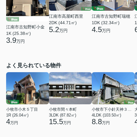
江南市高屋町西里
江南市古知野町瑞穂
2DK (44.71㎡)
1DK (32.34㎡)
1
江南市古知野町小金
5.2
4.5
万円
万円
1K (25.38㎡)
3.9
万円
よく見られている物件
小牧市小木５丁目
小牧市間々本町
小牧市下小針天神３丁目
1R (26.04㎡)
3LDK (87.82㎡)
4LDK (103.50㎡)
3
4
15.5
8.8
万円
万円
万円