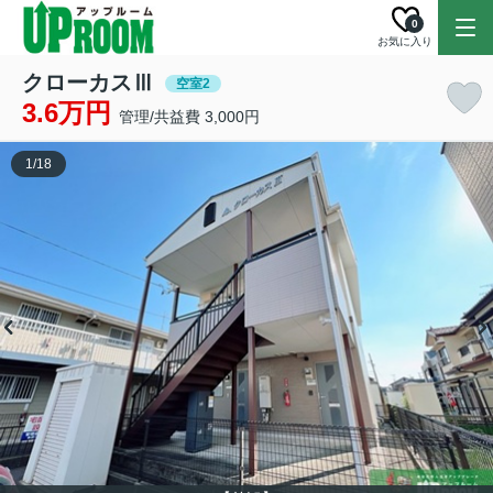
0
お気に入り
クローカスⅢ
空室2
3.6万円
管理/共益費 3,000円
1
/
18