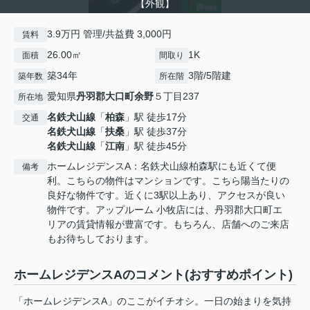
【外観】
3.9万円 管理/共益費 3,000円
賃料
26.00㎡
1K
面積
間取り
築34年
3階/5階建
築年数
所在階
愛知県
丹羽郡大口町
余野
５丁目237
所在地
名鉄犬山線
「
柏森
」駅 徒歩17分
交通
名鉄犬山線
「
扶桑
」駅 徒歩37分
名鉄犬山線
「
江南
」駅 徒歩45分
ホームレジデンスA：名鉄犬山線柏森駅にも近くて便
備考
利。こちらの物件はマンションです。こちら陽当たりの
良好な物件です。近くに3駅以上あり、アクセスが良い
物件です。アップルーム 小牧店には、丹羽郡大口町エ
リアの賃貸情報が豊富です。もちろん、店舗へのご来店
もお待ちしております。
ホームレジデンスAのコメント(おすすめポイント)
「ホームレジデンスA」のここがイチオシ。一日の始まりを気持