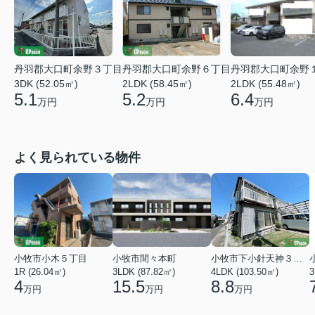
丹羽郡大口町余野３丁目
丹羽郡大口町余野６丁目
丹羽郡大口町余野
3DK (52.05㎡)
2LDK (58.45㎡)
2LDK (55.48㎡)
5.1
5.2
6.4
万円
万円
万円
よく見られている物件
小牧市小木５丁目
小牧市間々本町
小牧市下小針天神３丁目
1R (26.04㎡)
3LDK (87.82㎡)
4LDK (103.50㎡)
3
4
15.5
8.8
万円
万円
万円