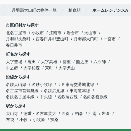
丹羽郡大口町の物件一覧
柏森駅
ホームレジデンスA
市区町村から探す
北名古屋市
小牧市
江南市
岩倉市
犬山市
丹羽郡扶桑町
西春日井郡豊山町
丹羽郡大口町
一宮市
春日井市
町名から探す
大字豊場
鹿田
大字高雄
徳重
熊之庄
六ツ師
中之郷
大字柏森
東町
大字犬山
沿線から探す
名鉄犬山線
名鉄小牧線
ＪＲ東海交通城北線
名古屋市営鶴舞線
名鉄広見線
東海道本線
名鉄名古屋本線
中央線
名鉄尾西線
名鉄各務原線
駅から探す
大山寺
徳重・名古屋芸大
西春
柏森
江南
岩倉
布袋
小牧
小牧原
扶桑