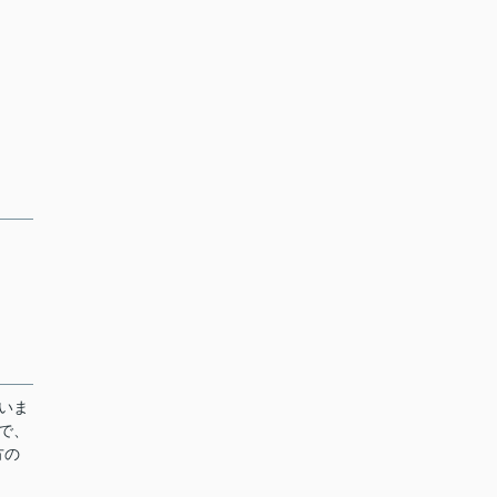
いま
で、
方の