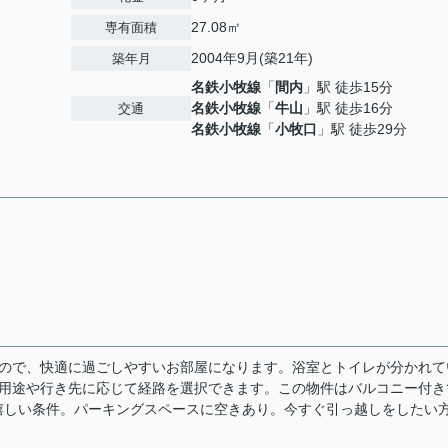
27.08㎡
専有面積
2004年9月(築21年)
築年月
名鉄小牧線
「
間内
」駅 徒歩15分
名鉄小牧線
「
牛山
」駅 徒歩16分
交通
名鉄小牧線
「
小牧口
」駅 徒歩29分
るので、快適に過ごしやすいお部屋になります。浴室とトイレが分かれて
、用途や行き先に応じて経路を選択できます。この物件はバルコニー付き
嬉しい条件。パーキングスペースに空きあり。今すぐ引っ越しをしたい