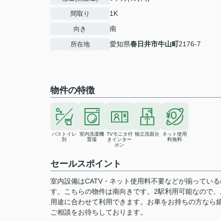
1K
間取り
南
向き
愛知県
春日井市
牛山町
2176-7
所在地
物件の特徴
バストイレ
室内洗濯機
TVモニタ付
独立洗面台
ネット使用
別
置場
きインター
料無料
ホン
セールスポイント
室内設備はCATV・ネット使用料不要などが揃ってい
す。こちらの物件は南向きです。2駅利用可能なので
用途に合わせて利用できます。お車をお持ちの方なら
ご相談をお待ちしております。