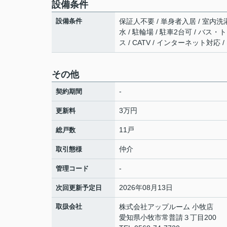
設備条件
設備条件
保証人不要 / 単身者入居 / 室内洗濯
水 / 駐輪場 / 駐車2台可 / バス
ス / CATV / インターネット対
その他
-
契約期間
3万円
更新料
11戸
総戸数
仲介
取引態様
-
管理コード
2026年08月13日
次回更新予定日
取扱会社
株式会社アップルーム 小牧店
愛知県小牧市常普請３丁目200