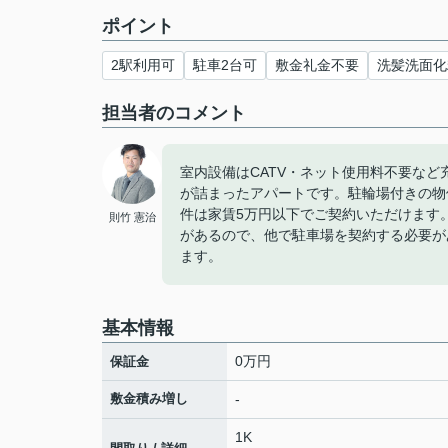
ポイント
2駅利用可
駐車2台可
敷金礼金不要
洗髪洗面化
担当者のコメント
室内設備はCATV・ネット使用料不要な
が詰まったアパートです。駐輪場付きの物
件は家賃5万円以下でご契約いただけます
則竹 憲治
があるので、他で駐車場を契約する必要が
ます。
基本情報
0万円
保証金
敷金積み増し
-
1K