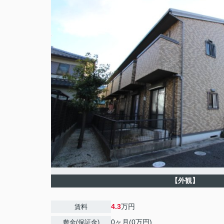
【外観】
4.3
万円
賃料
0ヶ月(0万円)
敷金(保証金)