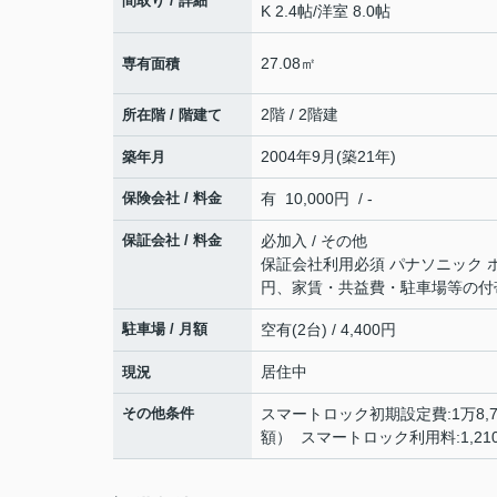
間取り / 詳細
K 2.4帖
/
洋室 8.0帖
27.08㎡
専有面積
2階 / 2階建
所在階 / 階建て
2004年9月(築21年)
築年月
保険会社 / 料金
有 10,000円 / -
保証会社 / 料金
必加入 / その他
保証会社利用必須 パナソニック ホ
円、家賃・共益費・駐車場等の付帯
駐車場 / 月額
空有(2台) / 4,400円
居住中
現況
その他条件
スマートロック初期設定費:1万8,70
額） スマートロック利用料:1,2