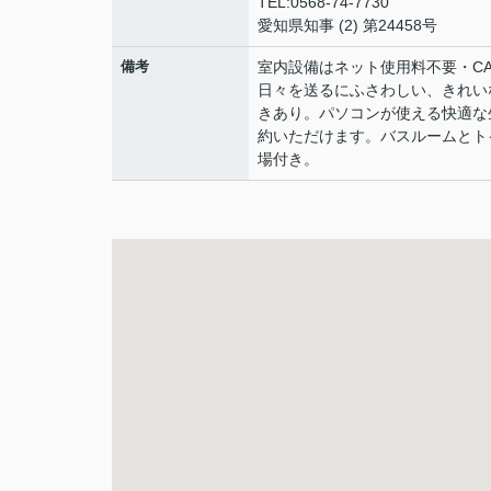
TEL:0568-74-7730
愛知県知事 (2) 第24458号
備考
室内設備はネット使用料不要・C
日々を送るにふさわしい、きれい
きあり。パソコンが使える快適な
約いただけます。バスルームとト
場付き。