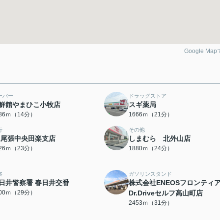
Google Ma
ーパー
ドラッグストア
鮮館やまひこ小牧店
スギ薬局
086ｍ（14分）
1666ｍ（21分）
行
その他
A尾張中央田楽支店
しまむら 北外山店
826ｍ（23分）
1880ｍ（24分）
察
ガソリンスタンド
日井警察署 春日井交番
株式会社ENEOSフロンティ
300ｍ（29分）
Dr.Driveセルフ高山町店
2453ｍ（31分）