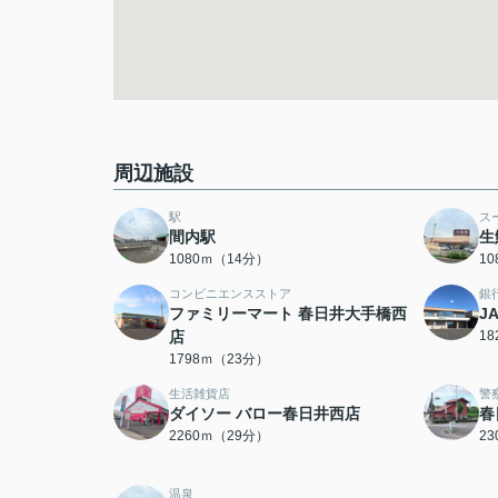
周辺施設
駅
ス
間内駅
生
1080ｍ（14分）
1
コンビニエンスストア
銀
ファミリーマート 春日井大手橋西
J
店
1
1798ｍ（23分）
生活雑貨店
警
ダイソー バロー春日井西店
春
2260ｍ（29分）
2
温泉