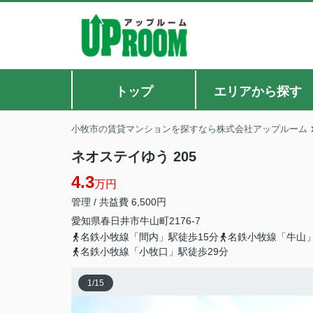
トップ
エリアから探す
小牧市の賃貸マンションを探すなら株式会社アップルーム
ネオステイゆう 205
4.3
万円
管理 / 共益費 6,500円
愛知県
春日井市
牛山町
2176-7
名鉄小牧線「間内」駅徒歩15分
名鉄小牧線「牛山」
名鉄小牧線「小牧口」駅徒歩29分
1
/
15