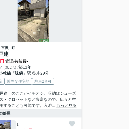
井市
勝川町
戸建
万円
管理/共益費-
㎡ (3LDK) /築11年
小牧線
「
味鋺
」駅 徒歩29分
場
閑静な住宅地
駐車2台可
戸建」のここがイチオシ。収納はシューズ
ス・クロゼットなど豊富なので、広々と空
用することも可能です。入浴...
もっと見る
の部屋
1