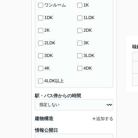
ワンルーム
1K
1DK
1LDK
2K
2DK
2LDK
3K
味
3DK
3LDK
4K
4DK
4LDK以上
駅・バス停からの時間
建物構造
追加する
情報公開日