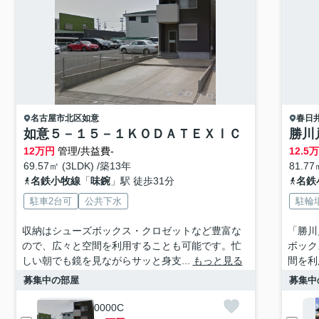
名古屋市北区
如意
春日
如意５－１５－１ＫＯＤＡＴＥＸⅠＣ
勝川
12
万円
管理/共益費-
12.5
69.57㎡ (3LDK) /築13年
81.77
名鉄小牧線
「
味鋺
」駅 徒歩31分
名鉄
駐車2台可
公共下水
駐輪
収納はシューズボックス・クロゼットなど豊富な
「勝川
ので、広々と空間を利用することも可能です。忙
ボック
しい朝でも鏡を見ながらサッと身支...
もっと見る
間を利
募集中の部屋
募集中
0000C