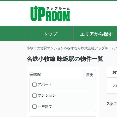
トップ
エリアから探す
小牧市の賃貸マンションを探すなら株式会社アップルーム
名鉄小牧線 味鋺駅の物件一覧
お
味鋺
変更
アパート
大
マンション
2
2
棟
一戸建て