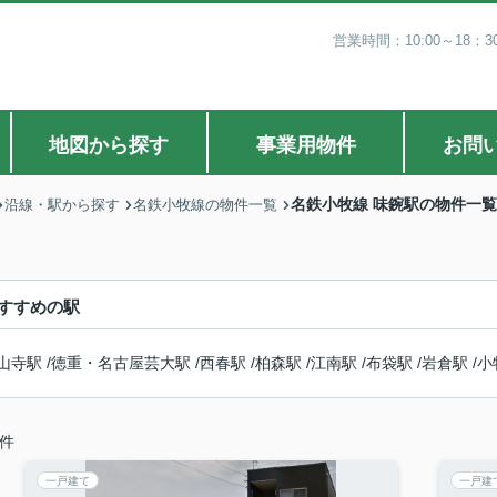
営業時間：10:00～18
地図から探す
事業用物件
お問
名鉄小牧線 味鋺駅の物件一覧
沿線・駅から探す
名鉄小牧線の物件一覧
すすめの駅
山寺駅
/
徳重・名古屋芸大駅
/
西春駅
/
柏森駅
/
江南駅
/
布袋駅
/
岩倉駅
/
小
件
一戸建て
一戸建