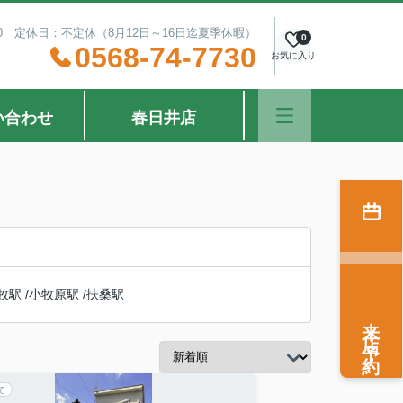
：30 定休日：不定休（8月12日～16日迄夏季休暇）
0
0568-74-7730
お気に入り
い合わせ
春日井店
牧駅
/
小牧原駅
/
扶桑駅
来店予約
て