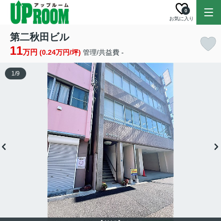
0
お気に入り
第二秋田ビル
11
万円
(0.24万円/坪)
管理/共益費 -
1
/
9