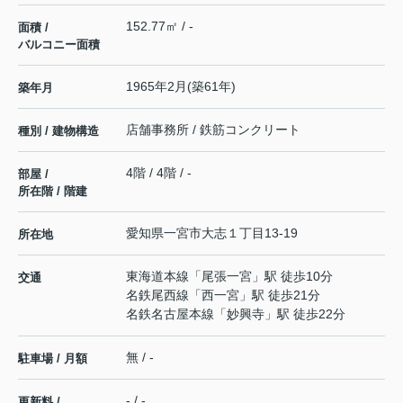
152.77㎡ / -
面積 /
バルコニー面積
1965年2月(築61年)
築年月
店舗事務所 / 鉄筋コンクリート
種別 / 建物構造
4階 / 4階 / -
部屋 /
所在階 / 階建
愛知県
一宮市
大志
１丁目13-19
所在地
東海道本線
「
尾張一宮
」駅 徒歩10分
交通
名鉄尾西線
「
西一宮
」駅 徒歩21分
名鉄名古屋本線
「
妙興寺
」駅 徒歩22分
無 / -
駐車場 / 月額
- / -
更新料 /