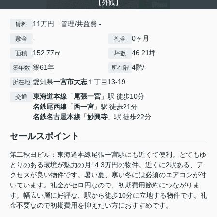
【外観】
11万円 管理/共益費 -
賃料
-
0ヶ月
敷金
礼金
152.77㎡
46.21坪
面積
坪数
築61年
4階/-
築年数
所在階
愛知県
一宮市
大志
１丁目13-19
所在地
東海道本線
「
尾張一宮
」駅 徒歩10分
交通
名鉄尾西線
「
西一宮
」駅 徒歩21分
名鉄名古屋本線
「
妙興寺
」駅 徒歩22分
セールスポイント
第二秋田ビル：東海道本線尾張一宮駅にも近くて便利。とてもゆ
とりのある環境が魅力の月14.3万円の物件。近くに2駅ある、ア
クセスが良い物件です。暑い夏、寒い冬には必須のエアコンが付
いています。礼金がゼロ円なので、初期費用節約につながりま
す。幅広い層に好評な、駅から徒歩10分に立地する物件です。礼
金不要なので初期費用を抑えたい方におすすめです。