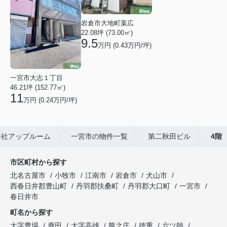
岩倉市大地町葉広
22.08坪 (73.00㎡)
9.5
万円 (0.43万円/坪)
一宮市大志１丁目
46.21坪 (152.77㎡)
11
万円 (0.24万円/坪)
会社アップルーム
一宮市の物件一覧
第二秋田ビル
4階
市区町村から探す
北名古屋市
小牧市
江南市
岩倉市
犬山市
西春日井郡豊山町
丹羽郡扶桑町
丹羽郡大口町
一宮市
春日井市
町名から探す
大字豊場
鹿田
大字高雄
熊之庄
徳重
六ツ師