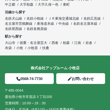
中之郷
大字柏森
大字久保一色
東町
沿線から探す
名鉄犬山線
名鉄小牧線
ＪＲ東海交通城北線
名鉄広見線
名古屋市営鶴舞線
東海道本線
中央線
名鉄名古屋本線
名鉄尾西線
名鉄各務原線
駅から探す
大山寺
徳重・名古屋芸大
西春
柏森
江南
岩倉
布袋
小牧
小牧原
扶桑
株式会社アップルーム 小牧店
0568-74-7730
お問い合わせ
〒485-0044
愛知県小牧市常普請３丁目200
営業時間：
10:00～18：30
定休日：
不定休（8月12日～16日迄夏季休暇）