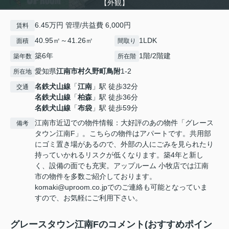
【外観】
6.45万円 管理/共益費 6,000円
賃料
40.95㎡～41.26㎡
1LDK
面積
間取り
築6年
1階/2階建
築年数
所在階
愛知県
江南市
村久野町鳥附
1-2
所在地
名鉄犬山線
「
江南
」駅 徒歩32分
交通
名鉄犬山線
「
柏森
」駅 徒歩36分
名鉄犬山線
「
布袋
」駅 徒歩59分
江南市近辺での物件情報：大好評のあの物件「グレース
備考
タウン江南F」。こちらの物件はアパートです。共用部
にゴミ置き場があるので、外部の人にごみを見られたり
持っていかれるリスクが低くなります。築4年と新し
く、設備の面でも充実。アップルーム 小牧店では江南
市の物件を多数ご紹介しております。
komaki@uproom.co.jpでのご連絡も可能となっていま
すので、お気軽にご利用下さい。
グレースタウン江南Fのコメント(おすすめポイン