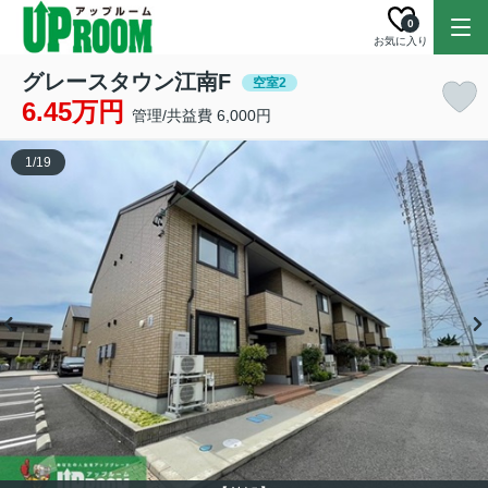
0
お気に入り
グレースタウン江南F
空室2
6.45万円
管理/共益費 6,000円
1
/
19