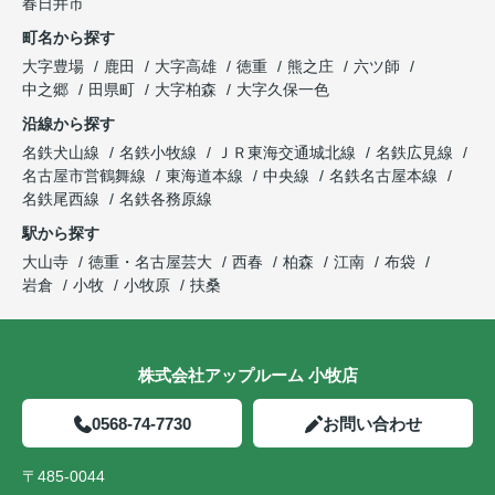
春日井市
町名から探す
大字豊場
鹿田
大字高雄
徳重
熊之庄
六ツ師
中之郷
田県町
大字柏森
大字久保一色
沿線から探す
名鉄犬山線
名鉄小牧線
ＪＲ東海交通城北線
名鉄広見線
名古屋市営鶴舞線
東海道本線
中央線
名鉄名古屋本線
名鉄尾西線
名鉄各務原線
駅から探す
大山寺
徳重・名古屋芸大
西春
柏森
江南
布袋
岩倉
小牧
小牧原
扶桑
株式会社アップルーム 小牧店
0568-74-7730
お問い合わせ
〒485-0044