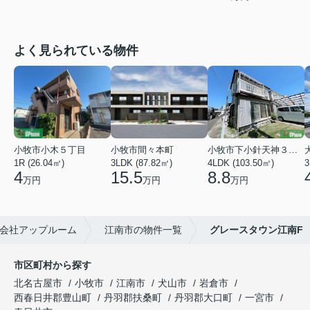
よく見られている物件
小牧市小木５丁目
小牧市間々本町
小牧市下小針天神３丁目
1R (26.04㎡)
3LDK (87.82㎡)
4LDK (103.50㎡)
3
4
15.5
8.8
万円
万円
万円
会社アップルーム
江南市の物件一覧
グレースタウン江南F
市区町村から探す
北名古屋市
小牧市
江南市
犬山市
岩倉市
西春日井郡豊山町
丹羽郡扶桑町
丹羽郡大口町
一宮市