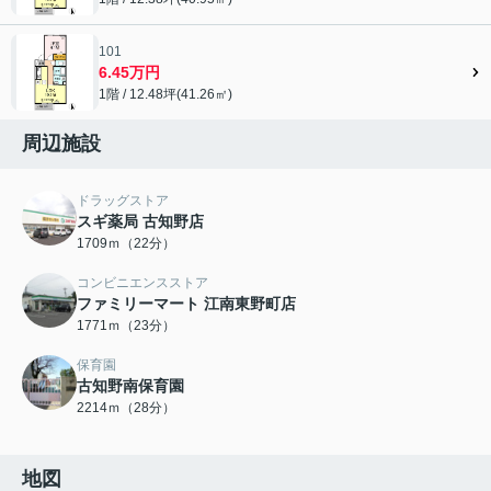
101
6.45万円
1階 / 12.48坪(41.26㎡)
周辺施設
ドラッグストア
スギ薬局 古知野店
1709ｍ（22分）
コンビニエンスストア
ファミリーマート 江南東野町店
1771ｍ（23分）
保育園
古知野南保育園
2214ｍ（28分）
地図