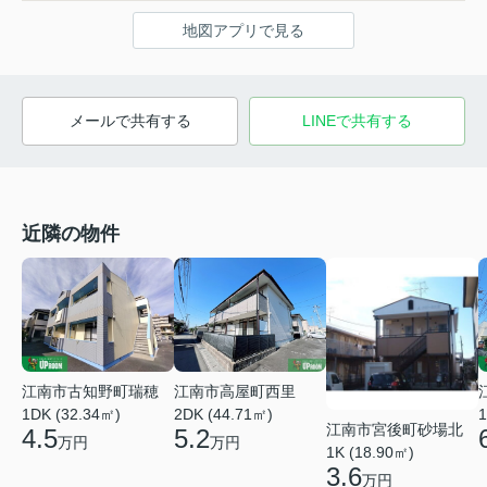
地図アプリで見る
メールで共有する
LINEで共有する
近隣の物件
江南市古知野町瑞穂
江南市高屋町西里
1DK (32.34㎡)
2DK (44.71㎡)
1
江南市宮後町砂場北
4.5
5.2
万円
万円
1K (18.90㎡)
3.6
万円