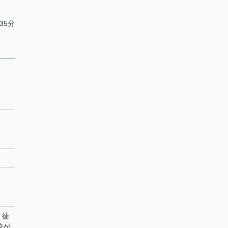
35分
。徒
校が