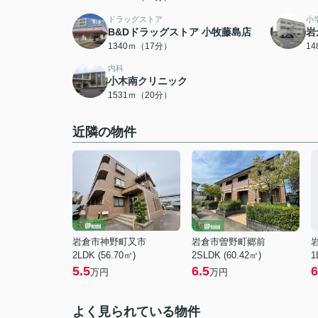
ドラッグストア
小
B&Dドラッグストア 小牧藤島店
岩
1340ｍ（17分）
1
内科
小木南クリニック
1531ｍ（20分）
近隣の物件
岩倉市神野町又市
岩倉市曽野町郷前
2LDK (56.70㎡)
2SLDK (60.42㎡)
1
5.5
6.5
6
万円
万円
よく見られている物件