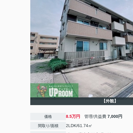
【外観】
8.5万円
管理/共益費
7,000円
価格
2LDK/61.74㎡
間取り/面積