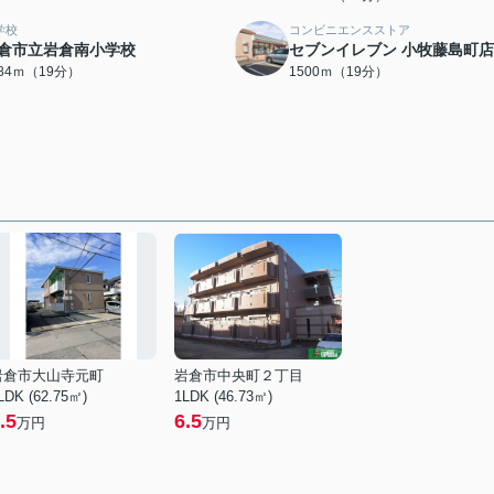
学校
コンビニエンスストア
倉市立岩倉南小学校
セブンイレブン 小牧藤島町店
484ｍ（19分）
1500ｍ（19分）
岩倉市大山寺元町
岩倉市中央町２丁目
LDK (62.75㎡)
1LDK (46.73㎡)
.5
6.5
万円
万円