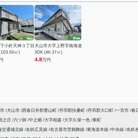
下小針天神３丁目
犬山市大字上野字南海道
(103.50㎡)
3DK (46.37㎡)
4.8
円
万円
市
犬山市
西春日井郡豊山町
丹羽郡扶桑町
丹羽郡大口町
一宮市
春
熊之庄
六ツ師
中之郷
大字柏森
大字久保一色
東町
海交通城北線
名鉄広見線
名古屋市営鶴舞線
東海道本線
中央線
名鉄