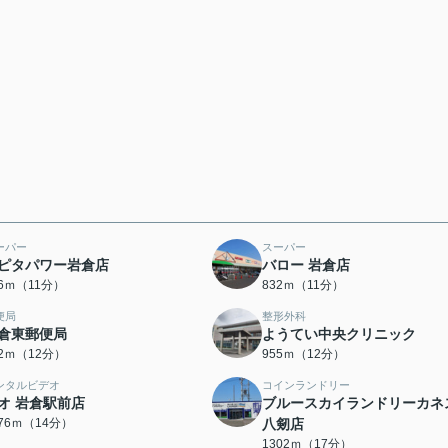
ーパー
スーパー
ピタパワー岩倉店
バロー 岩倉店
06ｍ（11分）
832ｍ（11分）
便局
整形外科
倉東郵便局
ようてい中央クリニック
02ｍ（12分）
955ｍ（12分）
ンタルビデオ
コインランドリー
オ 岩倉駅前店
ブルースカイランドリーカネ
076ｍ（14分）
八剱店
1302ｍ（17分）