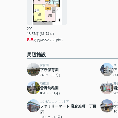
202
18.67坪 (61.74㎡)
8.5
万円(4552.76円/坪)
周辺施設
保育園
ス
下寺保育園
ア
749ｍ（10分）
8
幼稚園
郵
曽野幼稚園
岩
851ｍ（11分）
9
コンビニエンスストア
レ
ファミリーマート 岩倉旭町一丁目
ゲ
店
1
1008ｍ（13分）