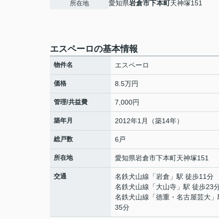
愛知県
岩倉市
下本町
天神塚151
所在地
エスペーロの基本情報
物件名
エスペーロ
価格
8.5万円
管理/共益費
7,000円
築年月
2012年1月（築14年）
総戸数
6戸
所在地
愛知県
岩倉市
下本町
天神塚151
交通
名鉄犬山線
「
岩倉
」駅 徒歩11分
名鉄犬山線
「
大山寺
」駅 徒歩23
名鉄犬山線
「
徳重・名古屋芸大
」
35分