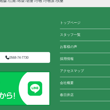
柏森
江南
布袋
岩倉
小牧
小牧原
扶桑
トップページ
スタッフ一覧
お客様の声
0568-74-7730
採用情報
アクセスマップ
会社概要
春日井店