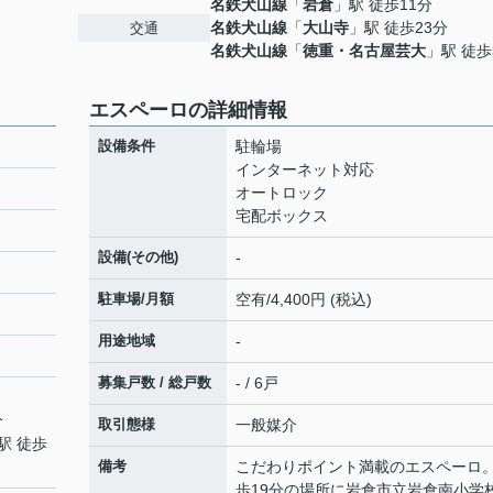
名鉄犬山線
「
岩倉
」駅 徒歩11分
名鉄犬山線
「
大山寺
」駅 徒歩23分
交通
名鉄犬山線
「
徳重・名古屋芸大
」駅 徒歩
エスペーロの詳細情報
設備条件
駐輪場
インターネット対応
オートロック
宅配ボックス
設備(その他)
-
駐車場/月額
空有/4,400円 (税込)
用途地域
-
募集戸数 / 総戸数
- / 6戸
分
取引態様
一般媒介
駅 徒歩
備考
こだわりポイント満載のエスペーロ
歩19分の場所に岩倉市立岩倉南小学