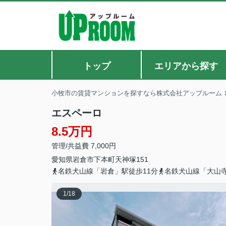
トップ
エリアから探す
小牧市の賃貸マンションを探すなら株式会社アップルーム
エスペーロ
8.5万円
管理/共益費 7,000円
愛知県
岩倉市
下本町
天神塚151
名鉄犬山線「岩倉」駅徒歩11分
名鉄犬山線「大山寺
1
/
18