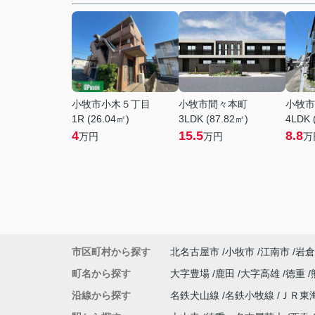
小牧市小木５丁目
小牧市間々本町
小牧市
1R (26.04㎡)
3LDK (87.82㎡)
4LDK 
4
15.5
8.8
万円
万円
万
市区町村から探す
北名古屋市
小牧市
江南市
岩倉
町名から探す
大字豊場
鹿田
大字高雄
徳重
沿線から探す
名鉄犬山線
名鉄小牧線
ＪＲ東