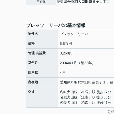
愛知県
丹羽郡大口町
奈良子
１丁目
所在地
プレッソ リーバの基本情報
物件名
プレッソ リーバ
価格
5.5万円
管理/共益費
3,250円
築年月
2004年1月（築22年）
総戸数
4戸
所在地
愛知県
丹羽郡大口町
奈良子
１丁目
交通
名鉄犬山線
「
布袋
」駅 徒歩27分
名鉄犬山線
「
江南
」駅 徒歩36分
名鉄犬山線
「
柏森
」駅 徒歩41分