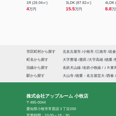
1R (26.04㎡)
3LDK (87.82㎡)
4LDK 
4
15.5
8.8
万円
万円
万
市区町村から探す
北名古屋市
小牧市
江南市
岩倉
町名から探す
大字豊場
鹿田
大字高雄
徳重
沿線から探す
名鉄犬山線
名鉄小牧線
ＪＲ東
駅から探す
大山寺
徳重・名古屋芸大
西春
株式会社アップルーム 小牧店
〒485-0044
愛知県小牧市常普請３丁目200
営業時間：
10:00～18：30