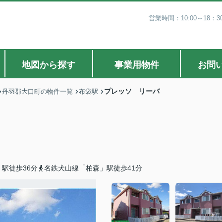
営業時間：10:00～18
地図から探す
事業用物件
お問
プレッソ リーバ
丹羽郡大口町の物件一覧
布袋駅
駅徒歩36分
名鉄犬山線「柏森」駅徒歩41分