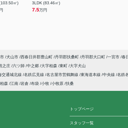
(103.50㎡)
3LDK (83.46㎡)
7.5
円
万円
市
犬山市
西春日井郡豊山町
丹羽郡扶桑町
丹羽郡大口町
一宮市
春
熊之庄
六ツ師
中之郷
大字柏森
東町
大字犬山
海交通城北線
名鉄広見線
名古屋市営鶴舞線
東海道本線
中央線
名鉄
柏森
江南
岩倉
布袋
小牧
小牧原
扶桑
トップページ
スタッフ一覧