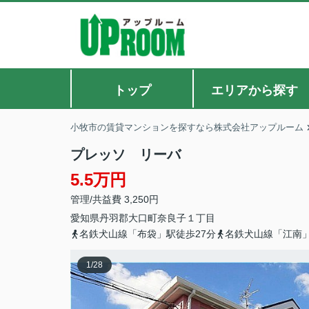
トップ
エリアから探す
小牧市の賃貸マンションを探すなら株式会社アップルーム
プレッソ リーバ
5.5万円
管理/共益費 3,250円
愛知県
丹羽郡大口町
奈良子
１丁目
名鉄犬山線「布袋」駅徒歩27分
名鉄犬山線「江南」
1
/
28