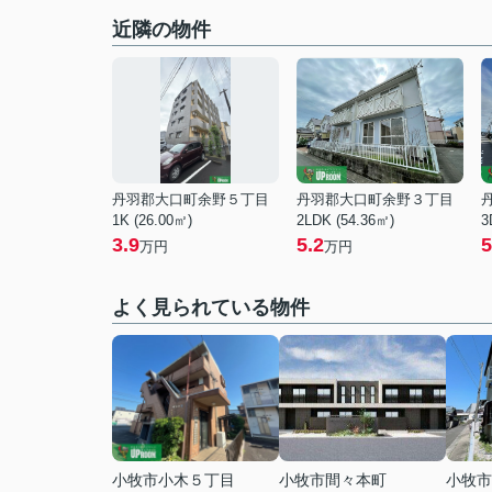
近隣の物件
丹羽郡大口町余野５丁目
丹羽郡大口町余野３丁目
1K (26.00㎡)
2LDK (54.36㎡)
3
3.9
5.2
5
万円
万円
よく見られている物件
小牧市小木５丁目
小牧市間々本町
小牧市