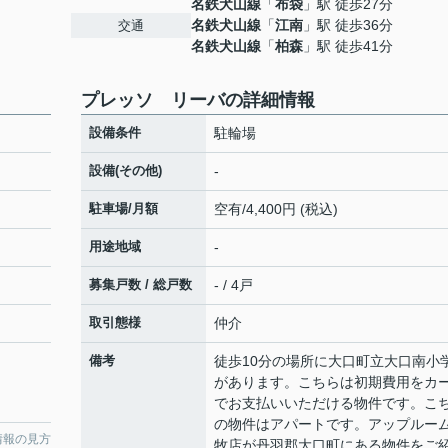
名鉄犬山線
「
布袋
」駅 徒歩27分
名鉄犬山線
「
江南
」駅 徒歩36分
交通
名鉄犬山線
「
柏森
」駅 徒歩41分
プレッソ リーバの詳細情報
設備条件
駐輪場
設備(その他)
-
駐車場/月額
空有/4,400円 (税込)
用途地域
-
募集戸数 / 総戸数
- / 4戸
取引態様
仲介
備考
徒歩10分の場所に大口町立大口南小
があります。こちらは初期費用をカ
でお支払いいただける物件です。こ
の物件はアパートです。アップルーム
情報の見方
牧店が丹羽郡大口町にある物件をご