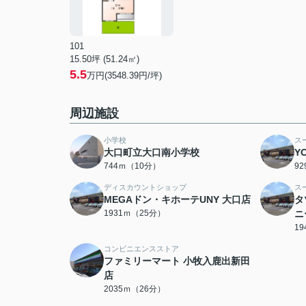
101
15.50坪 (51.24㎡)
5.5
万円(3548.39円/坪)
周辺施設
小学校
ス
大口町立大口南小学校
Y
744ｍ（10分）
9
ディスカウントショップ
ス
MEGAドン・キホーテUNY 大口店
タ
1931ｍ（25分）
ニ
1
コンビニエンスストア
ファミリーマート 小牧入鹿出新田
店
2035ｍ（26分）