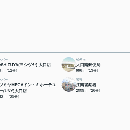
ーパー
郵便局
OSHIZUYA(ヨシヅヤ) 大口店
大口南郵便局
29ｍ（12分）
996ｍ（13分）
ーパー
警察
ツミヤMEGAドン・キホーテユ
江南警察署
ー(UNY)大口店
2008ｍ（26分）
942ｍ（25分）