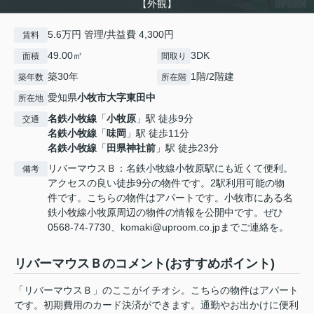
【外観】
5.6万円 管理/共益費 4,300円
賃料
49.00㎡
3DK
面積
間取り
築30年
1階/2階建
築年数
所在階
愛知県
小牧市
大字東田中
所在地
名鉄小牧線
「
小牧原
」駅 徒歩9分
交通
名鉄小牧線
「
味岡
」駅 徒歩11分
名鉄小牧線
「
田県神社前
」駅 徒歩23分
リバーマウスＢ：名鉄小牧線小牧原駅にも近くて便利。
備考
アクセスの良い徒歩9分の物件です。2駅利用可能の物
件です。こちらの物件はアパートです。小牧市にある名
鉄小牧線小牧原周辺の物件の情報を公開中です。ぜひ
0568-74-7730、komaki@uproom.co.jpまでご連絡を。
リバーマウスＢのコメント(おすすめポイント)
「リバーマウスＢ」のここがイチオシ。こちらの物件はアパート
です。初期費用のカード決済ができます。通勤やお出かけに便利