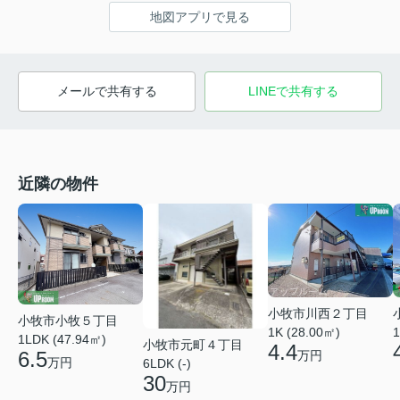
地図アプリで見る
メールで共有する
LINEで共有する
近隣の物件
小牧市川西２丁目
小牧市小牧５丁目
1K (28.00㎡)
1
1LDK (47.94㎡)
小牧市元町４丁目
4.4
6.5
万円
万円
6LDK (-)
30
万円