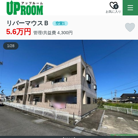
0
お気に入り
リバーマウスＢ
空室1
5.6万円
管理/共益費 4,300円
1
/
28