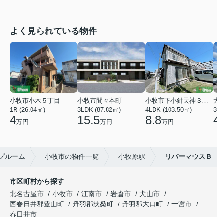
よく見られている物件
小牧市小木５丁目
小牧市間々本町
小牧市下小針天神３丁目
1R (26.04㎡)
3LDK (87.82㎡)
4LDK (103.50㎡)
3
4
15.5
8.8
万円
万円
万円
プルーム
小牧市の物件一覧
小牧原駅
リバーマウスＢ
市区町村から探す
北名古屋市
小牧市
江南市
岩倉市
犬山市
西春日井郡豊山町
丹羽郡扶桑町
丹羽郡大口町
一宮市
春日井市