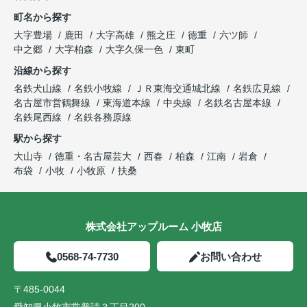
町名から探す
大字豊場
鹿田
大字高雄
熊之庄
徳重
六ツ師
中之郷
大字柏森
大字久保一色
東町
沿線から探す
名鉄犬山線
名鉄小牧線
ＪＲ東海交通城北線
名鉄広見線
名古屋市営鶴舞線
東海道本線
中央線
名鉄名古屋本線
名鉄尾西線
名鉄各務原線
駅から探す
大山寺
徳重・名古屋芸大
西春
柏森
江南
岩倉
布袋
小牧
小牧原
扶桑
株式会社アップルーム 小牧店
0568-74-7730
お問い合わせ
〒485-0044