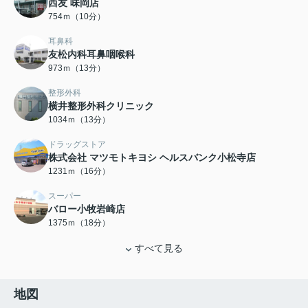
西友 味岡店
754ｍ（10分）
耳鼻科
友松内科耳鼻咽喉科
973ｍ（13分）
整形外科
横井整形外科クリニック
1034ｍ（13分）
ドラッグストア
株式会社 マツモトキヨシ ヘルスバンク小松寺店
1231ｍ（16分）
スーパー
バロー小牧岩崎店
1375ｍ（18分）
すべて見る
地図