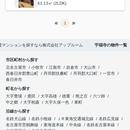
61.13㎡ (2LDK)
1
貸マンションを探すなら株式会社アップルーム
宇福寺の物件一覧
市区町村から探す
北名古屋市
小牧市
江南市
岩倉市
犬山市
西春日井郡豊山町
丹羽郡扶桑町
丹羽郡大口町
一宮市
春日井市
町名から探す
大字豊場
鹿田
大字高雄
徳重
熊之庄
六ツ師
中之郷
大字柏森
大字久保一色
東町
沿線から探す
名鉄犬山線
名鉄小牧線
ＪＲ東海交通城北線
名鉄広見線
名古屋市営鶴舞線
東海道本線
中央線
名鉄名古屋本線