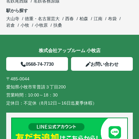
名鉄尾西線
名鉄各務原線
駅から探す
大山寺
徳重・名古屋芸大
西春
柏森
江南
布袋
岩倉
小牧
小牧原
扶桑
株式会社アップルーム 小牧店
0568-74-7730
お問い合わせ
〒485-0044
愛知県小牧市常普請３丁目200
営業時間：
10:00～18：30
定休日：
不定休（8月12日～16日迄夏季休暇）