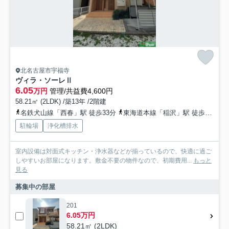
北名古屋市宇福寺
ヴィラ・ソーレⅡ
6.05
万円
管理/共益費4,600円
58.21㎡ (2LDK) /築13年 /2階建
名鉄犬山線「西春」駅 徒歩33分
東海道本線「稲沢」駅 徒歩36分
駐輪場
浄化槽排水
室内設備は対面式キッチン・浄水器などが揃っているので、快適に過ご
しやすいお部屋になります。敷金不要の物件なので、初期費用...
もっと
見る
募集中の部屋
201
6.05万円
58.21㎡ (2LDK)