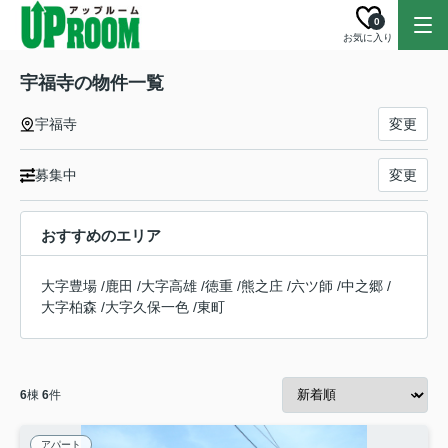
0
お気に入り
宇福寺の物件一覧
宇福寺
変更
募集中
変更
おすすめのエリア
大字豊場
/
鹿田
/
大字高雄
/
徳重
/
熊之庄
/
六ツ師
/
中之郷
/
大字柏森
/
大字久保一色
/
東町
6
棟
6
件
アパート