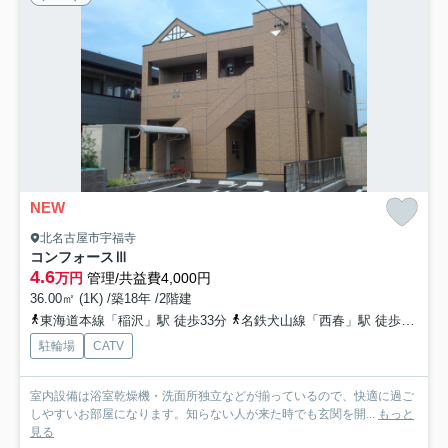
NEW
北名古屋市宇福寺
コンフォースⅢ
4.6
万円
管理/共益費4,000円
36.00㎡ (1K) /築18年 /2階建
東海道本線「稲沢」駅 徒歩33分
名鉄犬山線「西春」駅 徒歩34分
駐輪場
CATV
室内設備は浴室乾燥機・洗面所独立などが揃っているので、快適に過ご
しやすいお部屋になります。知らない人が来た時でも玄関を開...
もっと
見る