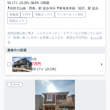
58.17㎡ (2LDK) /築4年 /2階建
名鉄犬山線「西春」駅 徒歩34分
東海道本線「稲沢」駅 徒歩37分
駐輪場
CATV
宅配ボックス
インターネット対応
防犯カメラ
室内設備は追い焚き・システムキッチン・エアコンなどが揃っているの
で、快適に過ごしやすいお部屋になります。家賃を10万円以...
もっと見
る
募集中の部屋
2階
7万円
58.17㎡ (2LDK)
アパート