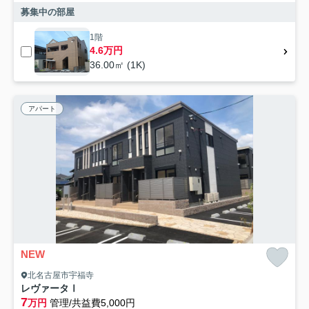
募集中の部屋
1階
4.6万円
36.00㎡ (1K)
アパート
NEW
北名古屋市宇福寺
レヴァータⅠ
7
万円
管理/共益費5,000円