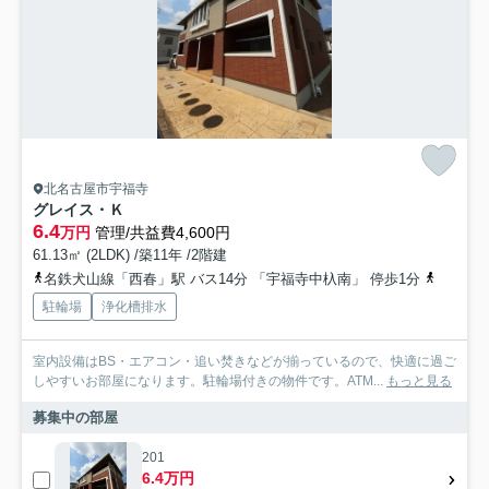
北名古屋市宇福寺
グレイス・Ｋ
6.4
万円
管理/共益費4,600円
61.13㎡ (2LDK) /築11年 /2階建
名鉄犬山線「西春」駅 バス14分 「宇福寺中杁南」 停歩1分
東海道本
駐輪場
浄化槽排水
室内設備はBS・エアコン・追い焚きなどが揃っているので、快適に過ご
しやすいお部屋になります。駐輪場付きの物件です。ATM...
もっと見る
募集中の部屋
201
6.4万円