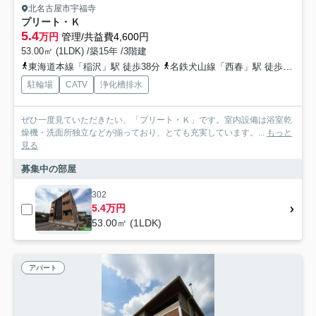
北名古屋市宇福寺
プリート・Ｋ
5.4
万円
管理/共益費4,600円
53.00㎡ (1LDK) /築15年 /3階建
東海道本線「稲沢」駅 徒歩38分
名鉄犬山線「西春」駅 徒歩39分
駐輪場
CATV
浄化槽排水
ぜひ一度見ていただきたい、「プリート・Ｋ」です。室内設備は浴室乾
燥機・洗面所独立などが揃っており、とても充実しています。...
もっと
見る
募集中の部屋
302
5.4万円
53.00㎡ (1LDK)
アパート