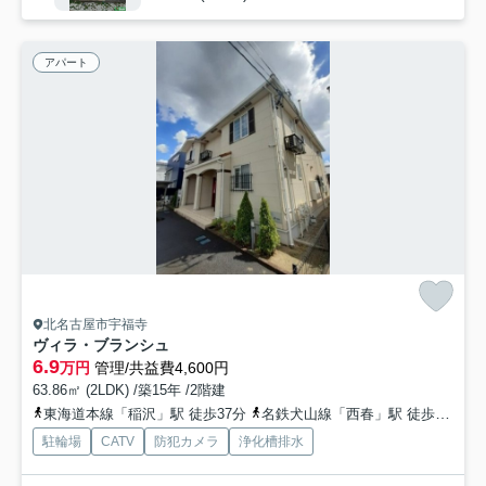
アパート
北名古屋市宇福寺
ヴィラ・ブランシュ
6.9
万円
管理/共益費4,600円
63.86㎡ (2LDK) /築15年 /2階建
東海道本線「稲沢」駅 徒歩37分
名鉄犬山線「西春」駅 徒歩39分
駐輪場
CATV
防犯カメラ
浄化槽排水