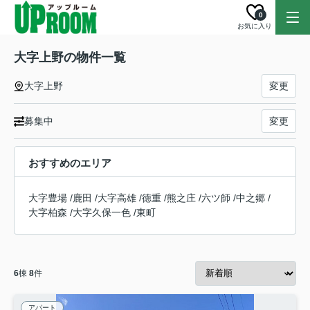
0
お気に入り
大字上野の物件一覧
大字上野
変更
募集中
変更
おすすめのエリア
大字豊場
/
鹿田
/
大字高雄
/
徳重
/
熊之庄
/
六ツ師
/
中之郷
/
大字柏森
/
大字久保一色
/
東町
6
棟
8
件
アパート