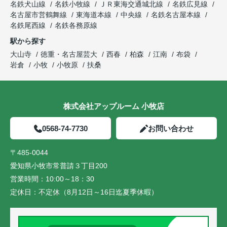
名鉄犬山線
名鉄小牧線
ＪＲ東海交通城北線
名鉄広見線
名古屋市営鶴舞線
東海道本線
中央線
名鉄名古屋本線
名鉄尾西線
名鉄各務原線
駅から探す
大山寺
徳重・名古屋芸大
西春
柏森
江南
布袋
岩倉
小牧
小牧原
扶桑
株式会社アップルーム 小牧店
0568-74-7730
お問い合わせ
〒485-0044
愛知県小牧市常普請３丁目200
営業時間：
10:00～18：30
定休日：
不定休（8月12日～16日迄夏季休暇）