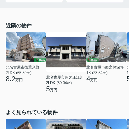
近隣の物件
北名古屋市徳重米野
北名古屋市西之保深坪
2LDK (65.89㎡)
1K (23.54㎡)
1
8.2
4
北名古屋市熊之庄江川
万円
万円
2LDK (50.04㎡)
5
万円
よく見られている物件