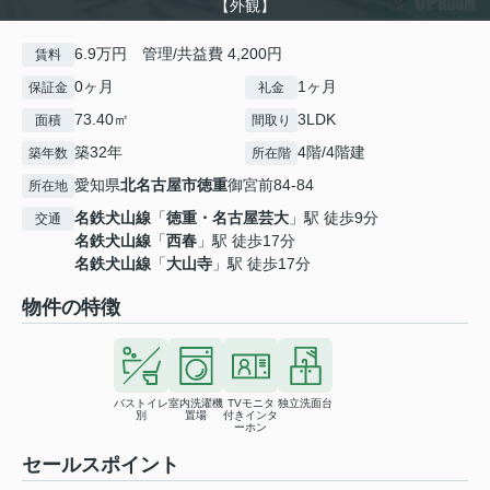
【外観】
6.9万円 管理/共益費 4,200円
賃料
0ヶ月
1ヶ月
保証金
礼金
73.40㎡
3LDK
面積
間取り
築32年
4階/4階建
築年数
所在階
愛知県
北名古屋市
徳重
御宮前84-84
所在地
名鉄犬山線
「
徳重・名古屋芸大
」駅 徒歩9分
交通
名鉄犬山線
「
西春
」駅 徒歩17分
名鉄犬山線
「
大山寺
」駅 徒歩17分
物件の特徴
バストイレ
室内洗濯機
TVモニタ
独立洗面台
別
置場
付きインタ
ーホン
セールスポイント