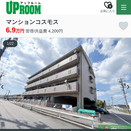
0
お気に入り
マンションコスモス
6.9
万円
管理/共益費 4,200円
1
/
22