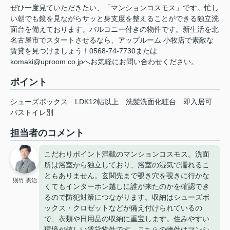
ぜひ一度見ていただきたい、「マンションコスモス」です。忙し
い朝でも鏡を見ながらサッと身支度を整えることができる独立洗
面台を備えております。バルコニー付きの物件です。新生活を北
名古屋市でスタートさせるなら、アップルーム 小牧店で素敵な
賃貸を見つけましょう！0568-74-7730または
komaki@uproom.co.jpへお気軽にお問い合わせください。
ポイント
シューズボックス
LDK12帖以上
洗髪洗面化粧台
即入居可
バストイレ別
担当者のコメント
こだわりポイント満載のマンションコスモス。洗面
所は浴室から独立しており、浴室の湿気で濡れるこ
ともありません。玄関先まで覗き穴を覗きに行かな
則竹 憲治
くてもインターホン越しに誰が来たのかを確認でき
るので防犯対策につながります。収納はシューズボ
ックス・クロゼットなどが備え付けられているの
で、衣類や日用品の収納に重宝します。住みやすい
環境が嬉しい賃貸物件です。こちらの物件はマンシ