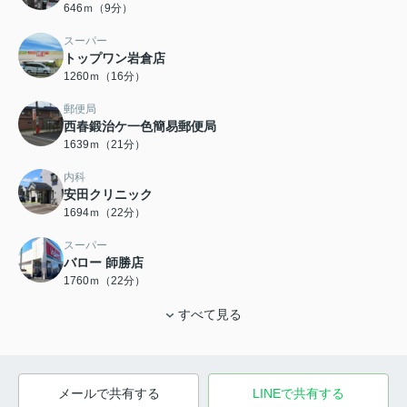
646ｍ（9分）
スーパー
トップワン岩倉店
1260ｍ（16分）
郵便局
西春鍛治ケ一色簡易郵便局
1639ｍ（21分）
内科
安田クリニック
1694ｍ（22分）
スーパー
バロー 師勝店
1760ｍ（22分）
すべて見る
メールで共有する
LINEで共有する