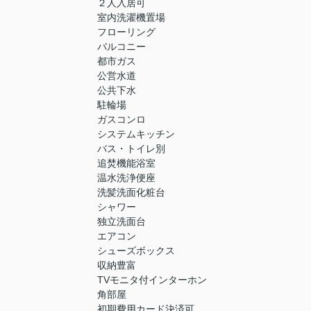
２人入居可
室内洗濯機置場
フローリング
バルコニー
都市ガス
公営水道
公共下水
駐輪場
ガスコンロ
システムキッチン
バス・トイレ別
追焚機能浴室
温水洗浄便座
洗髪洗面化粧台
シャワー
独立洗面台
エアコン
シューズボックス
収納豊富
TVモニタ付インターホン
角部屋
初期費用カード決済可