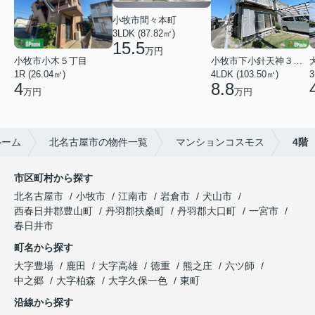
小牧市間々本町
3LDK (87.82㎡)
15.5
万円
小牧市下小針天神３丁目
小牧市小木５丁目
4LDK (103.50㎡)
3
1R (26.04㎡)
8.8
4
万円
万円
ルーム
北名古屋市の物件一覧
マンションコスモス
4階
市区町村から探す
北名古屋市
小牧市
江南市
岩倉市
犬山市
西春日井郡豊山町
丹羽郡扶桑町
丹羽郡大口町
一宮市
春日井市
町名から探す
大字豊場
鹿田
大字高雄
徳重
熊之庄
六ツ師
中之郷
大字柏森
大字久保一色
東町
沿線から探す