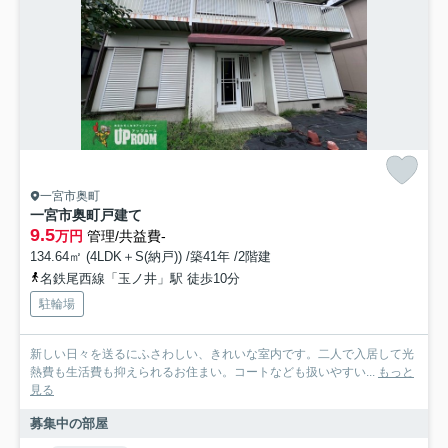
一宮市奥町
一宮市奥町戸建て
9.5
万円
管理/共益費-
134.64㎡ (4LDK＋S(納戸)) /築41年 /2階建
名鉄尾西線「玉ノ井」駅 徒歩10分
駐輪場
新しい日々を送るにふさわしい、きれいな室内です。二人で入居して光
熱費も生活費も抑えられるお住まい。コートなども扱いやすい...
もっと
見る
募集中の部屋