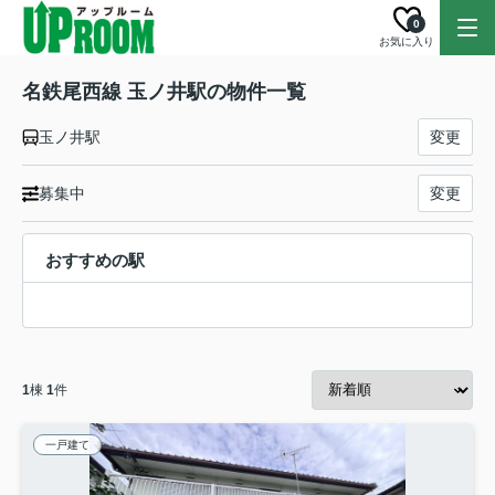
0
お気に入り
名鉄尾西線 玉ノ井駅の物件一覧
玉ノ井駅
変更
募集中
変更
おすすめの駅
1
棟
1
件
一戸建て