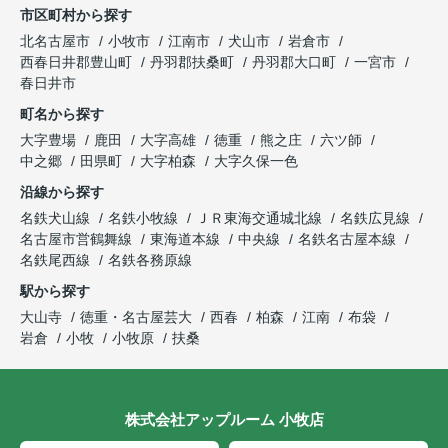
市区町村から探す
北名古屋市
小牧市
江南市
犬山市
岩倉市
西春日井郡豊山町
丹羽郡扶桑町
丹羽郡大口町
一宮市
春日井市
町名から探す
大字豊場
鹿田
大字高雄
徳重
熊之庄
六ツ師
中之郷
田県町
大字柏森
大字久保一色
沿線から探す
名鉄犬山線
名鉄小牧線
ＪＲ東海交通城北線
名鉄広見線
名古屋市営鶴舞線
東海道本線
中央線
名鉄名古屋本線
名鉄尾西線
名鉄各務原線
駅から探す
大山寺
徳重・名古屋芸大
西春
柏森
江南
布袋
岩倉
小牧
小牧原
扶桑
株式会社アップルーム 小牧店