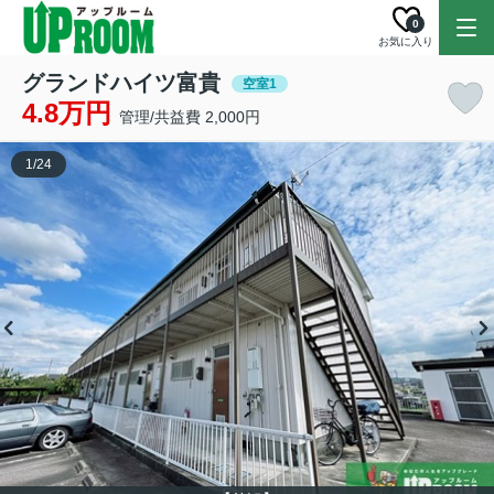
0
お気に入り
グランドハイツ富貴
空室1
4.8万円
管理/共益費 2,000円
1
/
24