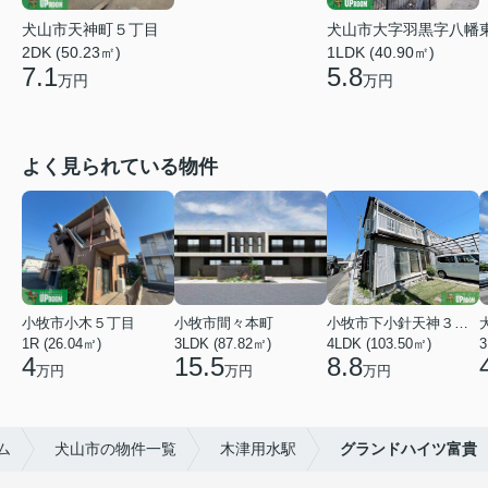
犬山市大字羽黒字八幡
犬山市天神町５丁目
1LDK (40.90㎡)
2DK (50.23㎡)
5.8
7.1
万円
万円
よく見られている物件
小牧市小木５丁目
小牧市間々本町
小牧市下小針天神３丁目
1R (26.04㎡)
3LDK (87.82㎡)
4LDK (103.50㎡)
3
4
15.5
8.8
万円
万円
万円
ム
犬山市の物件一覧
木津用水駅
グランドハイツ富貴