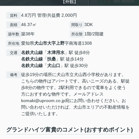
【外観】
4.8万円 管理/共益費 2,000円
賃料
46.37㎡
3DK
面積
間取り
築38年
1階/2階建
築年数
所在階
愛知県
犬山市
大字上野
字南海道1308
所在地
名鉄犬山線
「
木津用水
」駅 徒歩8分
交通
名鉄犬山線
「
扶桑
」駅 徒歩14分
名鉄犬山線
「
犬山口
」駅 徒歩30分
徒歩19分の場所に犬山市立犬山西小学校があります。
備考
こちらの物件はアパートです。高いニーズのある、駅徒
歩8分の物件です。2駅利用できるので電車をよく使う
方におすすめな物件です。メールアドレス
komaki@uproom.co.jp宛にお問い合わせください。お
問い合わせいただければ、犬山市エリアの不動産情報を
ご提供いたします。
グランドハイツ富貴のコメント(おすすめポイント)