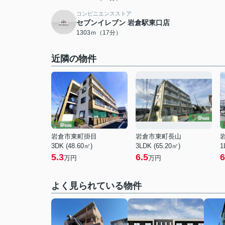
コンビニエンスストア
セブンイレブン 岩倉駅東口店
1303ｍ（17分）
近隣の物件
岩倉市東町掛目
岩倉市東町長山
3DK (48.60㎡)
3LDK (65.20㎡)
1
5.3
6.5
6
万円
万円
よく見られている物件