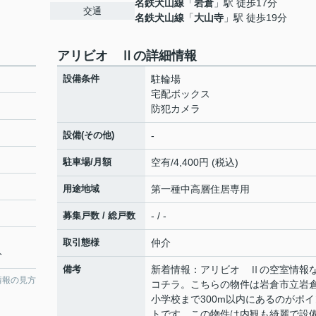
名鉄犬山線
「
岩倉
」駅 徒歩17分
交通
名鉄犬山線
「
大山寺
」駅 徒歩19分
アリビオ Ⅱの詳細情報
設備条件
駐輪場
宅配ボックス
防犯カメラ
設備(その他)
-
駐車場/月額
空有/4,400円 (税込)
用途地域
第一種中高層住居専用
募集戸数 / 総戸数
- / -
取引態様
仲介
分
備考
新着情報：アリビオ Ⅱの空室情報
情報の見方
コチラ。こちらの物件は岩倉市立岩
小学校まで300m以内にあるのがポイ
トです。この物件は内観も綺麗で設