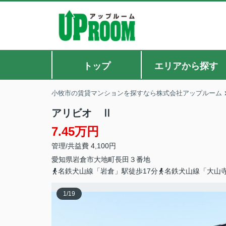
トップ
エリアから探す
小牧市の賃貸マンションを探すなら株式会社アップルーム
アリビオ Ⅱ
7.45万円
管理/共益費 4,100円
愛知県
岩倉市
大地町
長田３番地
名鉄犬山線「岩倉」駅徒歩17分
名鉄犬山線「大山寺
1
/
19