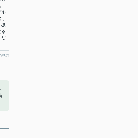
。
プル
く、
り扱
なる
くだ
の見方
ち
倉