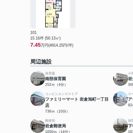
101
15.16坪 (50.13㎡)
7.45
万円(4914.25円/坪)
周辺施設
保育園
小
南部保育園
岩
252ｍ（4分）
3
コンビニエンスストア
ス
ファミリーマート 岩倉旭町一丁目
ア
店
9
736ｍ（10分）
郵便局
保
岩倉郵便局
下
1050ｍ（14分）
1