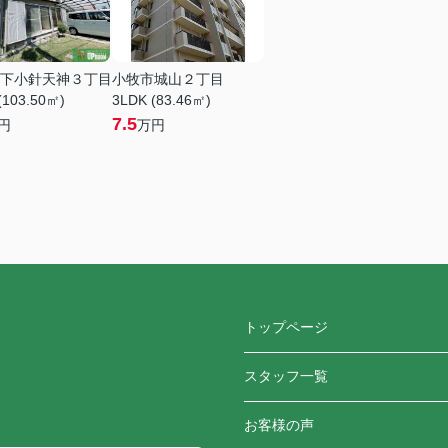
下小針天神３丁目
小牧市城山２丁目
(103.50㎡)
3LDK (83.46㎡)
7.5
円
万円
トップページ
スタッフ一覧
お客様の声