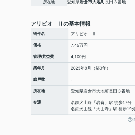
愛知県
岩倉市
大地町
長田３番地
所在地
アリビオ Ⅱの基本情報
物件名
アリビオ Ⅱ
価格
7.45万円
管理/共益費
4,100円
築年月
2023年8月（築3年）
総戸数
-
所在地
愛知県
岩倉市
大地町
長田３番地
交通
名鉄犬山線
「
岩倉
」駅 徒歩17分
名鉄犬山線
「
大山寺
」駅 徒歩19