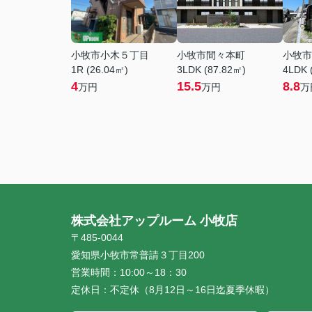
小牧市小木５丁目
小牧市間々本町
小牧市
1R (26.04㎡)
3LDK (87.82㎡)
4LDK 
4
15.5
8.8
万円
万円
万
株式会社アップルーム 小牧店
〒485-0044
愛知県小牧市常普請３丁目200
営業時間：
10:00～18：30
定休日：
不定休（8月12日～16日迄夏季休暇）