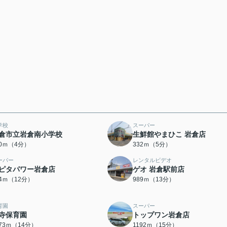
学校
スーパー
倉市立岩倉南小学校
生鮮館やまひこ 岩倉店
00ｍ（4分）
332ｍ（5分）
ーパー
レンタルビデオ
ピタパワー岩倉店
ゲオ 岩倉駅前店
24ｍ（12分）
989ｍ（13分）
育園
スーパー
寺保育園
トップワン岩倉店
073ｍ（14分）
1192ｍ（15分）