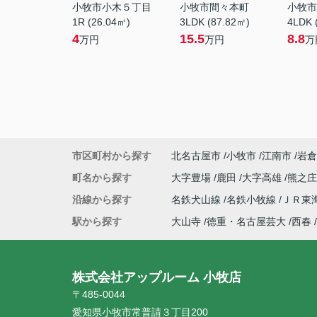
小牧市小木５丁目
小牧市間々本町
小牧市
1R (26.04㎡)
3LDK (87.82㎡)
4LDK 
4
15.5
8.8
万円
万円
万
市区町村から探す
北名古屋市
小牧市
江南市
岩倉
町名から探す
大字豊場
鹿田
大字高雄
熊之
沿線から探す
名鉄犬山線
名鉄小牧線
ＪＲ東
駅から探す
大山寺
徳重・名古屋芸大
西春
株式会社アップルーム 小牧店
〒485-0044
愛知県小牧市常普請３丁目200