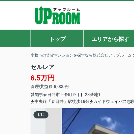
トップ
エリアから探す
小牧市の賃貸マンションを探すなら株式会社アップルーム
セルレア
6.5万円
管理/共益費 6,000円
愛知県
春日井市
上条町
９丁目23番地1
中央線「春日井」駅徒歩16分
ガイドウェイバス志段
1
/
14