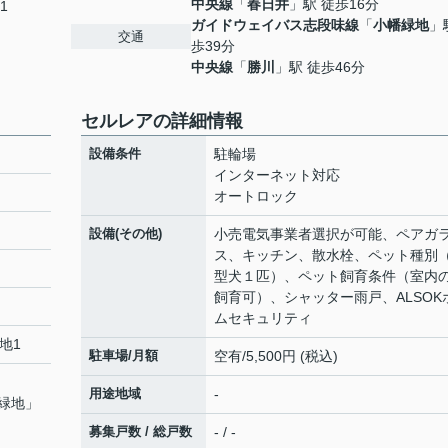
中央線
「
春日井
」駅 徒歩16分
1
ガイドウェイバス志段味線
「
小幡緑地
」
交通
歩39分
中央線
「
勝川
」駅 徒歩46分
セルレアの詳細情報
設備条件
駐輪場
インターネット対応
オートロック
設備(その他)
小売電気事業者選択が可能、ペアガ
ス、キッチン、散水栓、ペット種別
型犬１匹）、ペット飼育条件（室内
飼育可）、シャッター雨戸、ALSOK
ムセキュリティ
地1
駐車場/月額
空有/5,500円 (税込)
用途地域
-
緑地
」
募集戸数 / 総戸数
- / -