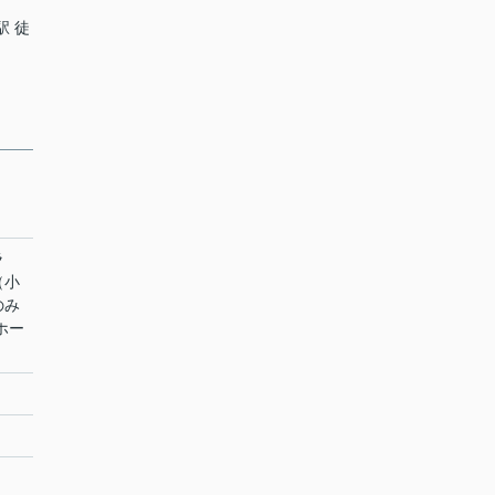
駅 徒
ラ
（小
のみ
ホー