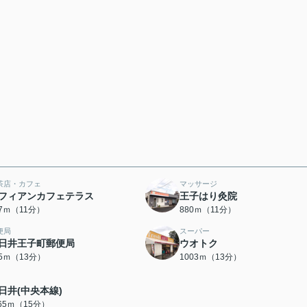
茶店・カフェ
マッサージ
フィアンカフェテラス
王子はり灸院
07ｍ（11分）
880ｍ（11分）
便局
スーパー
日井王子町郵便局
ウオトク
65ｍ（13分）
1003ｍ（13分）
日井(中央本線)
165ｍ（15分）