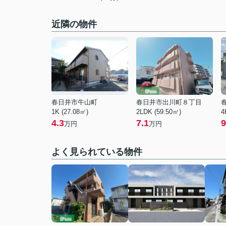
近隣の物件
春日井市牛山町
春日井市出川町８丁目
1K (27.08㎡)
2LDK (59.50㎡)
4
4.3
7.1
9
万円
万円
よく見られている物件