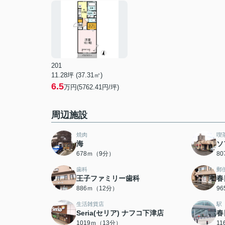
201
11.28坪 (37.31㎡)
6.5
万円(5762.41円/坪)
周辺施設
焼肉
喫
海
ソ
678ｍ（9分）
8
歯科
郵
王子ファミリー歯科
春
886ｍ（12分）
9
生活雑貨店
駅
Seria(セリア) ナフコ下津店
春
1019ｍ（13分）
1