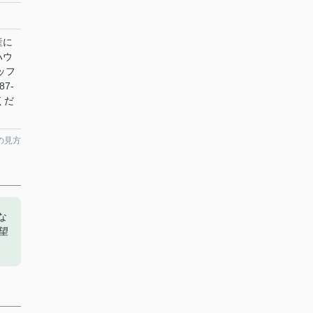
産に
ハウ
ッフ
7-
絡くだ
の見方
な
望