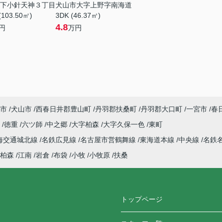
下小針天神３丁目
犬山市大字上野字南海道
(103.50㎡)
3DK (46.37㎡)
4.8
円
万円
市
犬山市
西春日井郡豊山町
丹羽郡扶桑町
丹羽郡大口町
一宮市
春
庄
徳重
六ツ師
中之郷
大字柏森
大字久保一色
東町
海交通城北線
名鉄広見線
名古屋市営鶴舞線
東海道本線
中央線
名鉄
柏森
江南
岩倉
布袋
小牧
小牧原
扶桑
トップページ