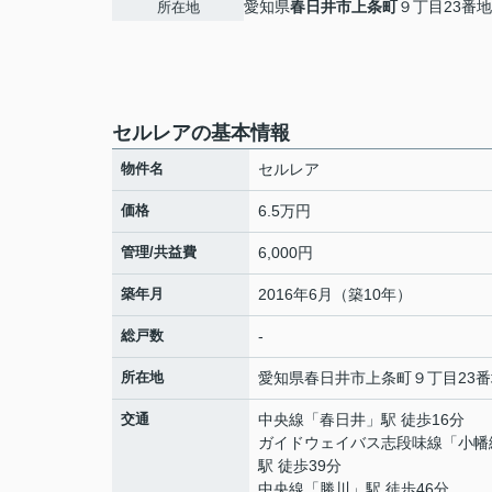
愛知県
春日井市
上条町
９丁目23番地
所在地
セルレアの基本情報
物件名
セルレア
価格
6.5万円
管理/共益費
6,000円
築年月
2016年6月（築10年）
総戸数
-
所在地
愛知県
春日井市
上条町
９丁目23番
交通
中央線
「
春日井
」駅 徒歩16分
ガイドウェイバス志段味線
「
小幡
駅 徒歩39分
中央線
「
勝川
」駅 徒歩46分