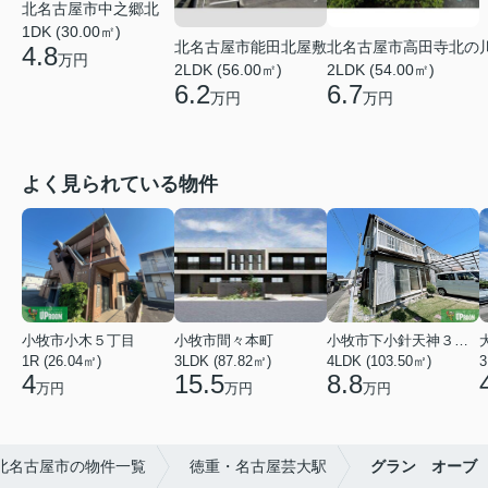
北名古屋市中之郷北
1DK (30.00㎡)
北名古屋市能田北屋敷
北名古屋市高田寺北の
4.8
万円
2LDK (56.00㎡)
2LDK (54.00㎡)
6.2
6.7
万円
万円
よく見られている物件
小牧市小木５丁目
小牧市間々本町
小牧市下小針天神３丁目
1R (26.04㎡)
3LDK (87.82㎡)
4LDK (103.50㎡)
3
4
15.5
8.8
万円
万円
万円
北名古屋市の物件一覧
徳重・名古屋芸大駅
グラン オーブ