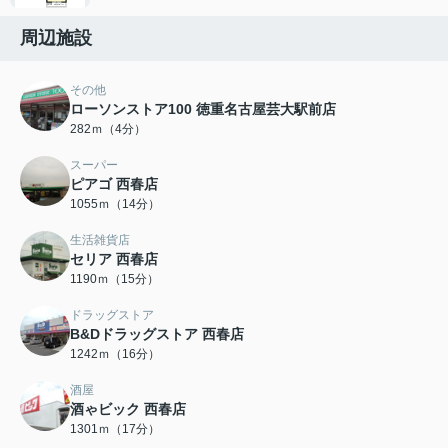
周辺施設
その他
ローソンストア100 徳重名古屋芸大駅前店
282ｍ（4分）
スーパー
ピアゴ 西春店
1055ｍ（14分）
生活雑貨店
セリア 西春店
1190ｍ（15分）
ドラッグストア
B&Dドラッグストア 西春店
1242ｍ（16分）
酒屋
酒ゃビック 西春店
1301ｍ（17分）