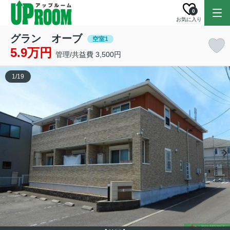
0
お気に入り
グラン オーブ
空室1
5.9万円
管理/共益費 3,500円
1
/
19