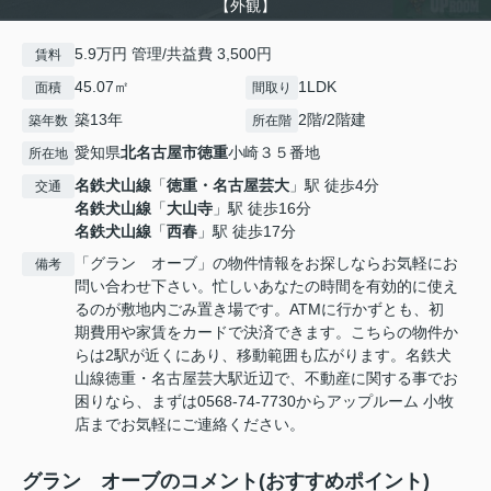
【外観】
5.9万円 管理/共益費 3,500円
賃料
45.07㎡
1LDK
面積
間取り
築13年
2階/2階建
築年数
所在階
愛知県
北名古屋市
徳重
小崎３５番地
所在地
名鉄犬山線
「
徳重・名古屋芸大
」駅 徒歩4分
交通
名鉄犬山線
「
大山寺
」駅 徒歩16分
名鉄犬山線
「
西春
」駅 徒歩17分
「グラン オーブ」の物件情報をお探しならお気軽にお
備考
問い合わせ下さい。忙しいあなたの時間を有効的に使え
るのが敷地内ごみ置き場です。ATMに行かずとも、初
期費用や家賃をカードで決済できます。こちらの物件か
らは2駅が近くにあり、移動範囲も広がります。名鉄犬
山線徳重・名古屋芸大駅近辺で、不動産に関する事でお
困りなら、まずは0568-74-7730からアップルーム 小牧
店までお気軽にご連絡ください。
グラン オーブのコメント(おすすめポイント)