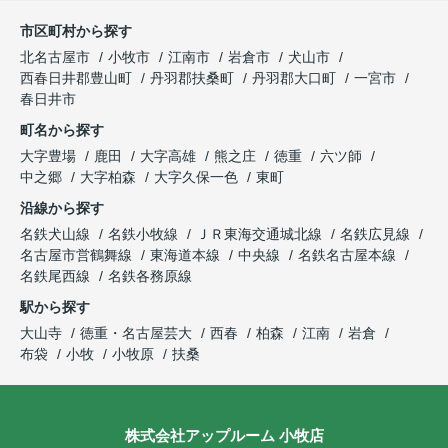
市区町村から探す
北名古屋市
小牧市
江南市
岩倉市
犬山市
西春日井郡豊山町
丹羽郡扶桑町
丹羽郡大口町
一宮市
春日井市
町名から探す
大字豊場
鹿田
大字高雄
熊之庄
徳重
六ツ師
中之郷
大字柏森
大字久保一色
東町
沿線から探す
名鉄犬山線
名鉄小牧線
ＪＲ東海交通城北線
名鉄広見線
名古屋市営鶴舞線
東海道本線
中央線
名鉄名古屋本線
名鉄尾西線
名鉄各務原線
駅から探す
大山寺
徳重・名古屋芸大
西春
柏森
江南
岩倉
布袋
小牧
小牧原
扶桑
株式会社アップルーム 小牧店