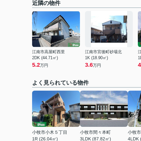
近隣の物件
江南市高屋町西里
江南市宮後町砂場北
2DK (44.71㎡)
1K (18.90㎡)
1
5.2
3.6
4
万円
万円
よく見られている物件
小牧市小木５丁目
小牧市間々本町
小牧市
1R (26.04㎡)
3LDK (87.82㎡)
4LDK 