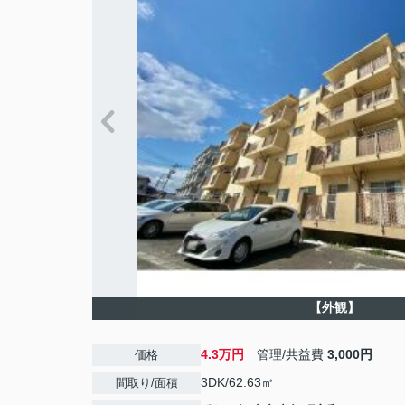
【外観】
4.3万円
管理/共益費
3,000円
価格
3DK/62.63㎡
間取り/面積