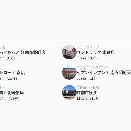
の他
ドラッグストア
っともっと 江南布袋町店
サンドラッグ 木賀店
03ｍ（6分）
614ｍ（8分）
司
コンビニエンスストア
シロー 江南店
セブンイレブン 江南五明町
69ｍ（11分）
879ｍ（11分）
便局
市役所・区役所
南五明郵便局
江南市役所
007ｍ（13分）
1192ｍ（15分）