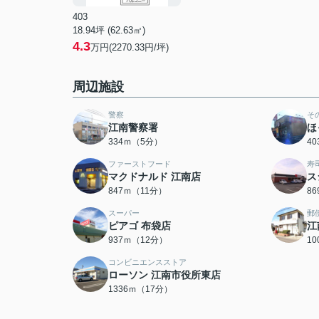
403
18.94坪 (62.63㎡)
4.3
万円(2270.33円/坪)
周辺施設
警察
そ
江南警察署
ほ
334ｍ（5分）
4
ファーストフード
寿
マクドナルド 江南店
ス
847ｍ（11分）
8
スーパー
郵
ピアゴ 布袋店
江
937ｍ（12分）
1
コンビニエンスストア
ローソン 江南市役所東店
1336ｍ（17分）