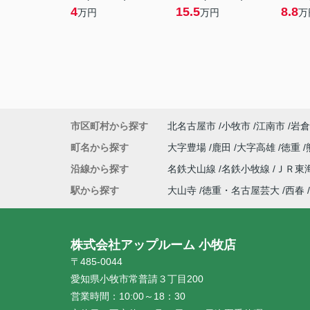
4
15.5
8.8
万円
万円
万
市区町村から探す
北名古屋市
小牧市
江南市
岩倉
町名から探す
大字豊場
鹿田
大字高雄
徳重
沿線から探す
名鉄犬山線
名鉄小牧線
ＪＲ東
駅から探す
大山寺
徳重・名古屋芸大
西春
株式会社アップルーム 小牧店
〒485-0044
愛知県小牧市常普請３丁目200
営業時間：
10:00～18：30