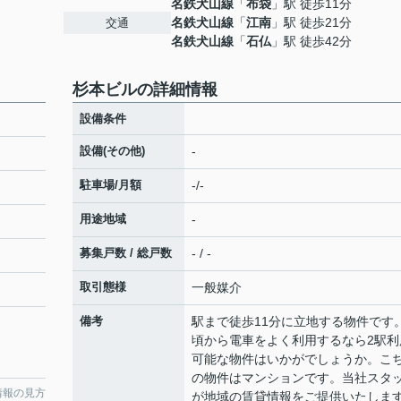
名鉄犬山線
「
布袋
」駅 徒歩11分
名鉄犬山線
「
江南
」駅 徒歩21分
交通
名鉄犬山線
「
石仏
」駅 徒歩42分
杉本ビルの詳細情報
設備条件
設備(その他)
-
駐車場/月額
-/-
用途地域
-
募集戸数 / 総戸数
- / -
取引態様
一般媒介
備考
駅まで徒歩11分に立地する物件です
頃から電車をよく利用するなら2駅利
可能な物件はいかがでしょうか。こ
の物件はマンションです。当社スタ
情報の見方
が地域の賃貸情報をご提供いたしま