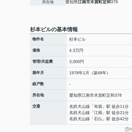
愛知県
江南市
木賀町定和
378
所在地
杉本ビルの基本情報
物件名
杉本ビル
価格
4.3万円
管理/共益費
3,000円
築年月
1978年1月（築48年）
総戸数
-
所在地
愛知県
江南市
木賀町定和
378
交通
名鉄犬山線
「
布袋
」駅 徒歩11分
名鉄犬山線
「
江南
」駅 徒歩21分
名鉄犬山線
「
石仏
」駅 徒歩42分