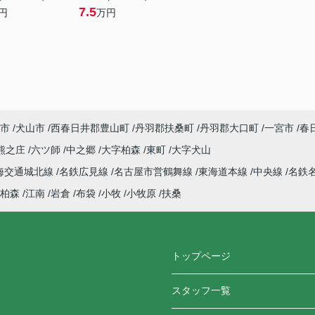
7.5
円
万円
市
犬山市
西春日井郡豊山町
丹羽郡扶桑町
丹羽郡大口町
一宮市
春
熊之庄
六ツ師
中之郷
大字柏森
東町
大字犬山
海交通城北線
名鉄広見線
名古屋市営鶴舞線
東海道本線
中央線
名鉄
柏森
江南
岩倉
布袋
小牧
小牧原
扶桑
トップページ
スタッフ一覧