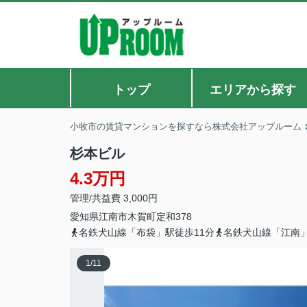
トップ
エリアから探す
小牧市の賃貸マンションを探すなら株式会社アップルーム
杉本ビル
4.3万円
管理/共益費 3,000円
愛知県
江南市
木賀町定和
378
名鉄犬山線「布袋」駅徒歩11分
名鉄犬山線「江南」
1
/
11